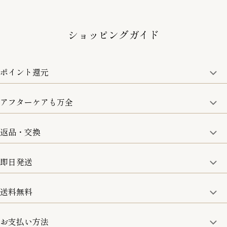
ショッピングガイド
ポイント還元
アフターケアも万全
商品金額の10%をポイント還元いたします。
一部の商品を除く
返品・交換
取り扱い商品はすべて正規品となります。
修理などのご相談に関しましては、責任を持って対応させてい
ただきます。
即日発送
8日以内なら、返品・交換も可能です。
詳細は、下記「詳細はこちら」からご確認ください。
送料無料
15:00までのご注文は即日発送
土日のみ13:00までのご注文は即日発送
お支払い方法
5,500円(税込)以上で全国送料無料となります。
お取寄せ商品を除く