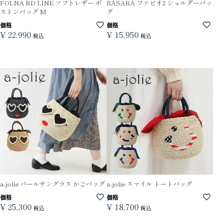
FOLNA RD LINE ソフトレザー ボ
BASARA ファビオ2 ショルダーバッ
ストンバッグ M
グ
価格
価格
¥
22,990
¥
15,950
税込
税込
a-jolie パールサングラス かごバッグ
a-jolie スマイル トートバッグ
価格
価格
¥
25,300
¥
18,700
税込
税込