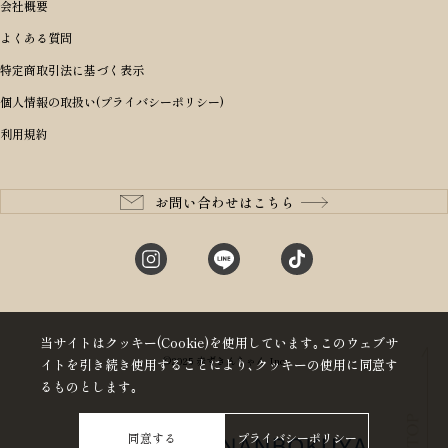
ボディバッグ・ウエストバッグ
結婚祝い
男の子ランドセル
ヘッドカバー
予算から探す
会社概要
BRIEFING ブリーフィング
男性向け
50,000円〜59,999円
BRIEFING ブリーフィング
長財布
出産祝い
ランドセル小物・その他
ゴルフ小物
よくある質問
Dakota ダコタ
女性向け
60,000円〜69,999円
master-piece マスターピース
〜4,999円
二つ折り財布
入学・進学祝い
レッド
ゴルフウェア/アクセサリー
特定商取引法に基づく表示
CLEDRAN クレドラン
10代
70,000円〜79,999円
JONES ジョーンズ
5,000円〜9,999円
三つ折り財布
成人祝い
ピンク
個人情報の取扱い(プライバシーポリシー)
aniary アニアリ
20代
80,000円〜
木の庄帆布
10,000円〜19,999円
コインケース・小銭入れ
就職・栄転祝い
パープル(ラベンダー)
利用規約
CIE シー
30代
20,000円〜29,999円
ゴルフコンペ景品
アイボリー
master-piece マスターピース
40代
30,000円〜39,999円
長寿・還暦祝い
キャメル
StitchandSew ステッチアンドソー
50代
40,000円〜
お問い合わせはこちら
記念品
ブラック
tsumori chisato ツモリチサト
60代
ブルー・ネイビー
グリーン
当サイトはクッキー(Cookie)を使用しています｡このウェブサ
©2025 赤ずきんちゃん Inc
イトを引き続き使用することにより､クッキーの使用に同意す
るものとします｡
同意する
プライバシーポリシー