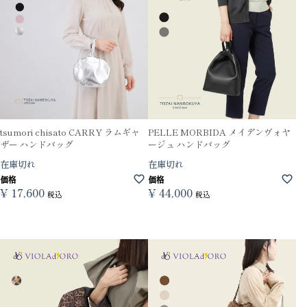
tsumori chisato CARRY ラムギャ
PELLE MORBIDA メイデンヴォヤ
ザー ハンドバッグ
ージュ ハンドバッグ
在庫切れ
在庫切れ
価格
価格
¥
17,600
¥
44,000
税込
税込