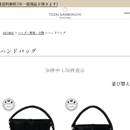
大人可
HOME
バッグ・財布・小物
ハンドバッグ
ハンドバッグ
50
件中
1
-
50
件表示
並び替え