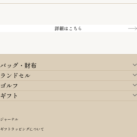
一部の商品を除く
クレジットカード／銀行振込
Amazon pay／Paidy
詳細はこちら
バッグ・財布
ランドセル
バッグ・財布TOP
ゴルフ
ランドセルTOP
すべてを見る
ギフト
ゴルフTOP
すべてを見る
アイテムから選ぶ
ギフトTOP
すべてを見る
アイテムから選ぶ
ブランドから選ぶ
トートバッグ
シーンから探す
アイテムから選ぶ
リュックサック・デイパック・バックパック
価格から選ぶ
オリジナルランドセル
ジャーナル
m＋ エムピウ
性別・年齢から探す
ショルダーバッグ
誕生日
女の子ランドセル
ブランドから選ぶ
キャディバッグ
ギフトラッピングについて
PORTER 吉田カバン ポーター
〜49,999円