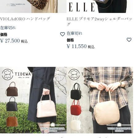
VIOLAdORO ハンドバッグ
ELLE プリモア2wayショルダーバッ
グ
在庫切れ
在庫切れ
価格
¥
27,500
価格
税込
¥
11,550
税込