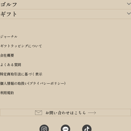
ゴルフ
ランドセルTOP
すべてを見る
ギフト
ゴルフTOP
すべてを見る
アイテムから選ぶ
ギフトTOP
すべてを見る
アイテムから選ぶ
ブランドから選ぶ
トートバッグ
シーンから探す
アイテムから選ぶ
リュックサック・デイパック・バックパック
価格から選ぶ
オリジナルランドセル
ジャーナル
m＋ エムピウ
性別・年齢から探す
ショルダーバッグ
誕生日
女の子ランドセル
ブランドから選ぶ
キャディバッグ
ギフトラッピングについて
PORTER 吉田カバン ポーター
〜49,999円
ボディバッグ・ウエストバッグ
結婚祝い
男の子ランドセル
ヘッドカバー
予算から探す
会社概要
BRIEFING ブリーフィング
男性向け
50,000円〜59,999円
BRIEFING ブリーフィング
長財布
出産祝い
ランドセル小物・その他
ゴルフ小物
よくある質問
Dakota ダコタ
女性向け
60,000円〜69,999円
master-piece マスターピース
〜4,999円
二つ折り財布
入学・進学祝い
レッド
ゴルフウェア/アクセサリー
特定商取引法に基づく表示
CLEDRAN クレドラン
10代
70,000円〜79,999円
JONES ジョーンズ
5,000円〜9,999円
三つ折り財布
成人祝い
ピンク
個人情報の取扱い(プライバシーポリシー)
aniary アニアリ
20代
80,000円〜
木の庄帆布
10,000円〜19,999円
コインケース・小銭入れ
就職・栄転祝い
パープル(ラベンダー)
利用規約
CIE シー
30代
20,000円〜29,999円
ゴルフコンペ景品
アイボリー
master-piece マスターピース
40代
30,000円〜39,999円
長寿・還暦祝い
キャメル
StitchandSew ステッチアンドソー
50代
40,000円〜
お問い合わせはこちら
記念品
ブラック
tsumori chisato ツモリチサト
60代
ブルー・ネイビー