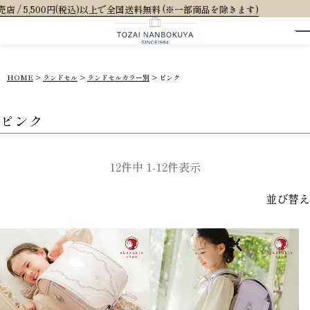
税込)以上で全国送料無料 (※一部商品を除きます)
HOME
ランドセル
ランドセルカラー別
ピンク
ピンク
12
件中
1
-
12
件表示
並び替え