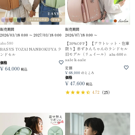
販売期間
販売期間
2026/03/18 0:00
〜
2027/03/18 0:00
2026/07/18 0:00
〜
abs-580
【30%OFF】 【アウトレット・在庫
限り】赤ずきんちゃんのランドセル
BASYS TOZAI NANBOKUYA ラ
旧モデル（リュイール） alu-600 r-
ンドセル
sale k-sale
価格
¥
64,000
定価
税込
¥
68,000
のところ
価格
¥
47,600
税込
4.72
（25）