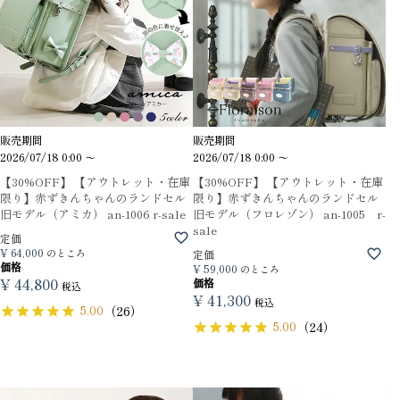
販売期間
販売期間
2026/07/18 0:00
〜
2026/07/18 0:00
〜
【30%OFF】 【アウトレット・在庫
【30%OFF】 【アウトレット・在庫
限り】赤ずきんちゃんのランドセル
限り】赤ずきんちゃんのランドセル
旧モデル（アミカ） an-1006 r-sale
旧モデル（フロレゾン） an-1005 r-
sale
定価
¥
64,000
のところ
定価
価格
¥
59,000
のところ
¥
44,800
価格
税込
¥
41,300
税込
5.00
（26）
5.00
（24）