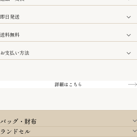
修理などのご相談に関しましては、責任を持って対応させてい
ただきます。
即日発送
8日以内なら、返品・交換も可能です。
詳細は、下記「詳細はこちら」からご確認ください。
送料無料
15:00までのご注文は即日発送
土日のみ13:00までのご注文は即日発送
お支払い方法
5,500円(税込)以上で全国送料無料となります。
お取寄せ商品を除く
一部の商品を除く
クレジットカード／銀行振込
Amazon pay／Paidy
詳細はこちら
バッグ・財布
ランドセル
バッグ・財布TOP