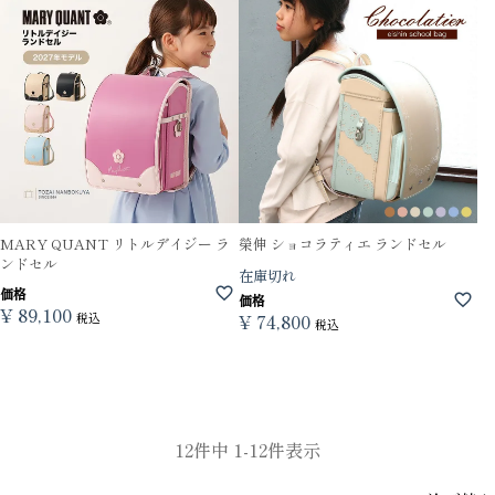
MARY QUANT リトルデイジー ラ
榮伸 ショコラティエ ランドセル
ンドセル
在庫切れ
価格
価格
¥
89,100
税込
¥
74,800
税込
12
件中
1
-
12
件表示