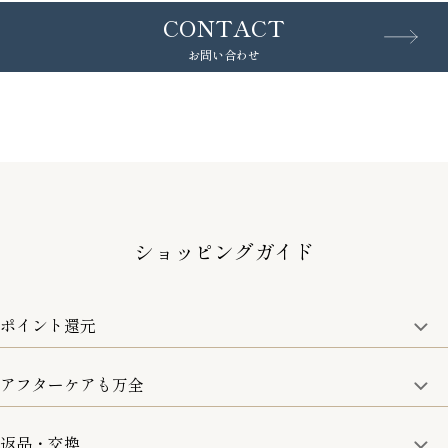
CONTACT
お問い合わせ
ショッピングガイド
ポイント還元
アフターケアも万全
商品金額の10%をポイント還元いたします。
一部の商品を除く
返品・交換
取り扱い商品はすべて正規品となります。