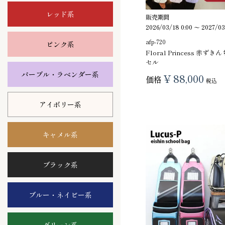
レッド系
販売期間
2026/03/18 0:00
〜
2027/03
afp-720
ピンク系
Floral Princess 赤
セル
パープル・ラベンダー系
¥
88,000
価格
税込
アイボリー系
キャメル系
ブラック系
ブルー・ネイビー系
グリーン系