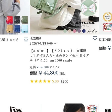
販売期間
PLUS リュック
UNDER
2026/07/18 0:00
〜
¥
価格
【30%OFF】 【アウトレット・在庫限
り】赤ずきんちゃんのランドセル 旧モデ
ル（アミカ） an-1006 r-sale
定価
¥
64,000
のところ
¥
44,800
価格
税込
5.00
（26）