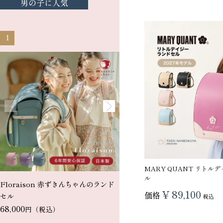
男の子に人気
1
2
MARY QUANT リトル
ル
Floraison 赤ずきんちゃんのランド
Floral Princess 赤ずきん
¥
89,100
価格
セル
ンドセル
税込
68,000
88,000