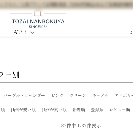
セル / 人気ブランド正規販売店 / 5,500円(税込)以上で全国送料無
ギフト
ラー別
パープル・ラベンダー
ピンク
グリーン
キャメル
アイボリ
め順
価格が安い順
価格が高い順
新着順
登録順
レビュー順
37
件中
1
-
37
件表示