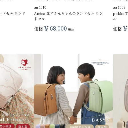
an-1010
an-1008
ランドセル ランド
Amica 赤ずきんちゃんのランドセル ラン
pokke
ドセル
ル
¥
68,000
¥
価格
価格
税込