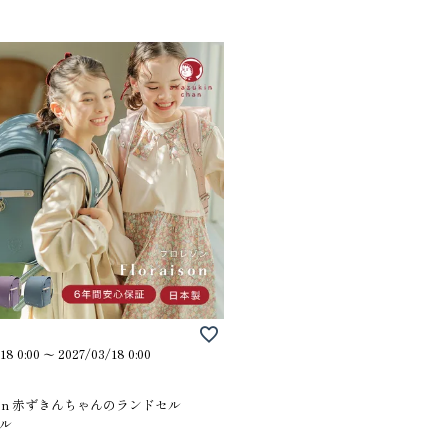
5
6
18 0:00
〜
2027/03/18 0:00
トルデイジー ラ
MARY QUANT デイジーカルテット
Little L
ランドセル
セル
ison 赤ずきんちゃんのランドセル
89,100
97,900
ル