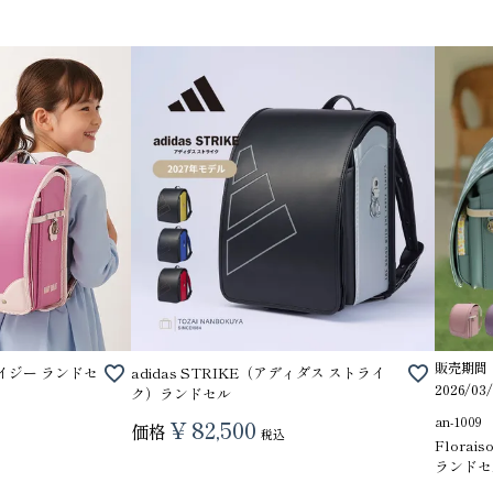
3
4
販売期間
デイジー ランドセ
adidas STRIKE（アディダス ストライ
2026/03/
ク）ランドセル
ちゃんのラ
Amica 赤ずきんちゃんのランドセル
MARY QUANT リ
an-1009
¥
82,500
価格
68,000
ンドセル
税込
Flora
89,100
ランドセ