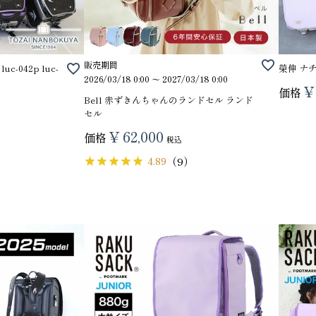
販売期間
-042p luc-
榮伸 ナ
2026/03/18 0:00
〜
2027/03/18 0:00
¥
価格
Bell 赤ずきんちゃんのランドセル ランド
セル
¥
62,000
価格
税込
4.89
（9）