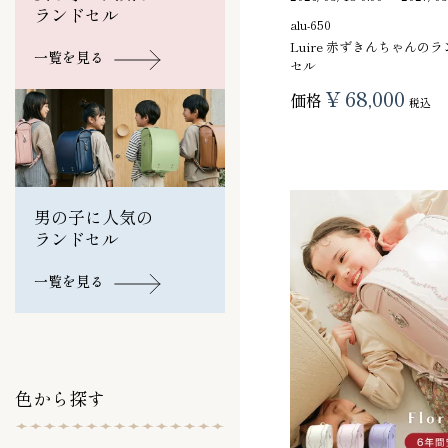
ランドセル
alu-650
Luire 赤ずきんちゃんの
一覧を見る
セル
¥
68,000
価格
税込
男の子に人気の
ランドセル
一覧を見る
色から探す