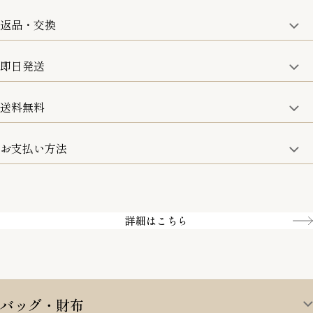
一部の商品を除く
返品・交換
取り扱い商品はすべて正規品となります。
修理などのご相談に関しましては、責任を持って対応させてい
ただきます。
即日発送
8日以内なら、返品・交換も可能です。
詳細は、下記「詳細はこちら」からご確認ください。
送料無料
15:00までのご注文は即日発送
土日のみ13:00までのご注文は即日発送
お支払い方法
5,500円(税込)以上で全国送料無料となります。
お取寄せ商品を除く
一部の商品を除く
クレジットカード／銀行振込
Amazon pay／Paidy
詳細はこちら
バッグ・財布