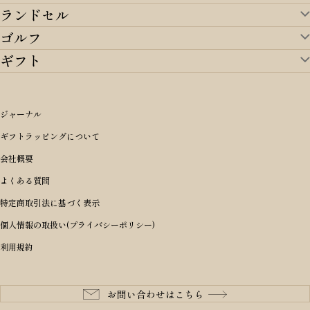
ランドセル
バッグ・財布TOP
ゴルフ
ランドセルTOP
すべてを見る
ギフト
ゴルフTOP
すべてを見る
アイテムから選ぶ
ギフトTOP
すべてを見る
アイテムから選ぶ
ブランドから選ぶ
トートバッグ
シーンから探す
アイテムから選ぶ
リュックサック・デイパック・バックパック
価格から選ぶ
オリジナルランドセル
ジャーナル
m＋ エムピウ
性別・年齢から探す
ショルダーバッグ
誕生日
女の子ランドセル
ブランドから選ぶ
キャディバッグ
ギフトラッピングについて
PORTER 吉田カバン ポーター
〜49,999円
ボディバッグ・ウエストバッグ
結婚祝い
男の子ランドセル
ヘッドカバー
予算から探す
会社概要
BRIEFING ブリーフィング
男性向け
50,000円〜59,999円
BRIEFING ブリーフィング
長財布
出産祝い
ランドセル小物・その他
ゴルフ小物
よくある質問
Dakota ダコタ
女性向け
60,000円〜69,999円
master-piece マスターピース
〜4,999円
二つ折り財布
入学・進学祝い
レッド
ゴルフウェア/アクセサリー
特定商取引法に基づく表示
CLEDRAN クレドラン
10代
70,000円〜79,999円
JONES ジョーンズ
5,000円〜9,999円
三つ折り財布
成人祝い
ピンク
個人情報の取扱い(プライバシーポリシー)
aniary アニアリ
20代
80,000円〜
木の庄帆布
10,000円〜19,999円
コインケース・小銭入れ
就職・栄転祝い
パープル(ラベンダー)
利用規約
CIE シー
30代
20,000円〜29,999円
ゴルフコンペ景品
アイボリー
master-piece マスターピース
40代
30,000円〜39,999円
長寿・還暦祝い
キャメル
StitchandSew ステッチアンドソー
50代
40,000円〜
お問い合わせはこちら