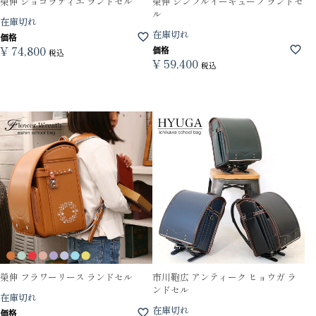
榮伸 ショコラティエ ランドセル
榮伸 シンプルイーキューブ ランドセ
ル
在庫切れ
在庫切れ
価格
¥
74,800
価格
税込
¥
59,400
税込
榮伸 フラワーリース ランドセル
市川鞄広 アンティーク ヒョウガ ラ
ンドセル
在庫切れ
在庫切れ
価格