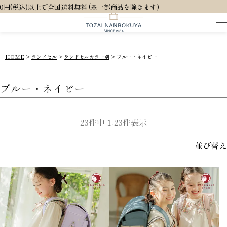
 (※一部商品を除きます)
HOME
ランドセル
ランドセルカラー別
ブルー・ネイビー
ブルー・ネイビー
23
件中
1
-
23
件表示
並び替え