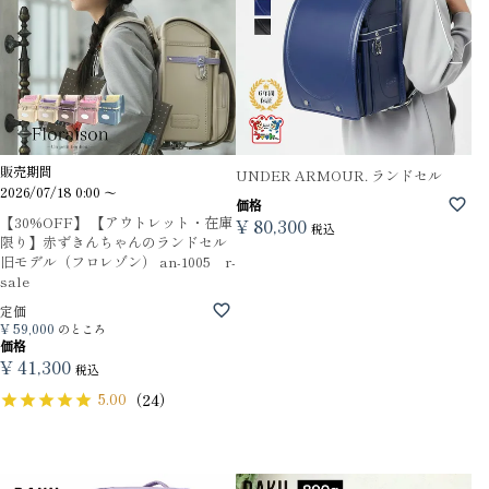
販売期間
UNDER ARMOUR. ランドセル
2026/07/18 0:00
〜
価格
【30%OFF】 【アウトレット・在庫
¥
80,300
税込
限り】赤ずきんちゃんのランドセル
旧モデル（フロレゾン） an-1005 r-
sale
定価
¥
59,000
のところ
価格
¥
41,300
税込
5.00
（24）