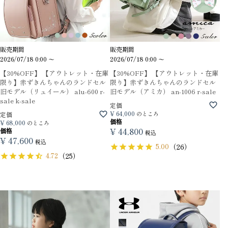
販売期間
販売期間
2026/07/18 0:00
〜
2026/07/18 0:00
〜
【30%OFF】 【アウトレット・在庫
【30%OFF】 【アウトレット・在庫
限り】赤ずきんちゃんのランドセル
限り】赤ずきんちゃんのランドセル
旧モデル（リュイール） alu-600 r-
旧モデル（アミカ） an-1006 r-sale
sale k-sale
定価
¥
64,000
のところ
定価
価格
¥
68,000
のところ
¥
44,800
価格
税込
¥
47,600
税込
5.00
（26）
4.72
（25）