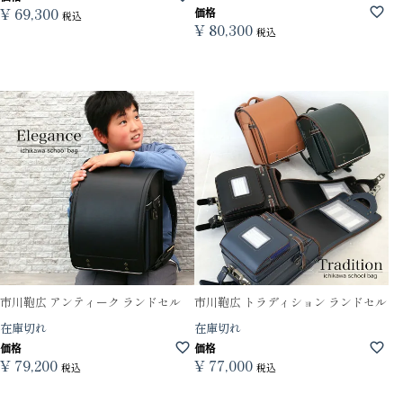
¥
69,300
価格
税込
¥
80,300
税込
市川鞄広 アンティーク ランドセル
市川鞄広 トラディション ランドセル
在庫切れ
在庫切れ
価格
価格
¥
79,200
¥
77,000
税込
税込