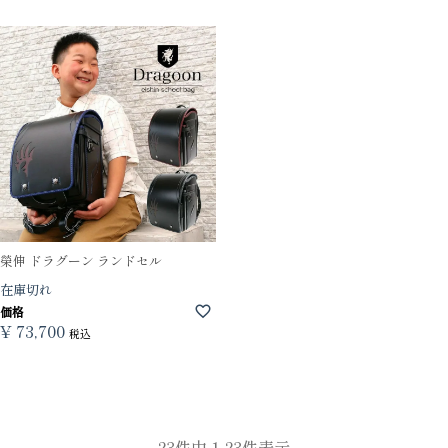
榮伸 ドラグーン ランドセル
在庫切れ
価格
¥
73,700
税込
23
件中
1
-
23
件表示