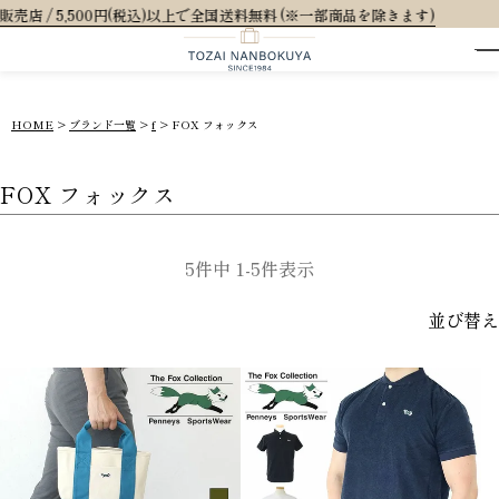
0円(税込)以上で全国送料無料 (※一部商品を除きます)
HOME
ブランド一覧
f
FOX フォックス
FOX フォックス
5
件中
1
-
5
件表示
並び替え