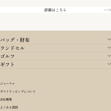
Amazon pay／Paidy
詳細はこちら
バッグ・財布
ランドセル
バッグ・財布TOP
ゴルフ
ランドセルTOP
すべてを見る
ギフト
ゴルフTOP
すべてを見る
アイテムから選ぶ
ギフトTOP
すべてを見る
アイテムから選ぶ
ブランドから選ぶ
トートバッグ
シーンから探す
アイテムから選ぶ
リュックサック・デイパック・バックパック
価格から選ぶ
オリジナルランドセル
ジャーナル
m＋ エムピウ
性別・年齢から探す
ショルダーバッグ
誕生日
女の子ランドセル
ブランドから選ぶ
キャディバッグ
ギフトラッピングについて
PORTER 吉田カバン ポーター
〜49,999円
ボディバッグ・ウエストバッグ
結婚祝い
男の子ランドセル
ヘッドカバー
予算から探す
会社概要
BRIEFING ブリーフィング
男性向け
50,000円〜59,999円
BRIEFING ブリーフィング
長財布
出産祝い
ランドセル小物・その他
ゴルフ小物
よくある質問
Dakota ダコタ
女性向け
60,000円〜69,999円
master-piece マスターピース
〜4,999円