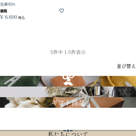
在庫切れ
価格
¥
6,600
税込
5
件中
1
-
5
件表示
並び替え
GRIMM LAB
ジャーナル
ギフト商品
私たちについて