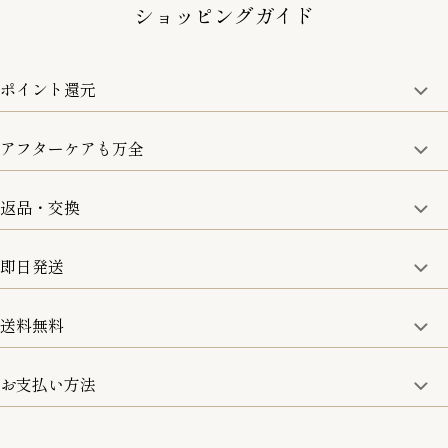
ショッピングガイド
ポイント還元
アフターケアも万全
商品金額の10%をポイント還元いたします。
一部の商品を除く
返品・交換
取り扱い商品はすべて正規品となります。
修理などのご相談に関しましては、責任を持って対応させてい
ただきます。
即日発送
8日以内なら、返品・交換も可能です。
詳細は、下記「詳細はこちら」からご確認ください。
送料無料
15:00までのご注文は即日発送
土日のみ13:00までのご注文は即日発送
お支払い方法
5,500円(税込)以上で全国送料無料となります。
お取寄せ商品を除く
一部の商品を除く
クレジットカード／銀行振込