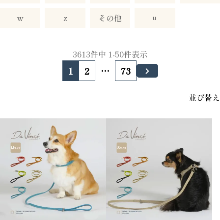
w
z
その他
u
3613
件中
1
-
50
件表示
1
2
…
73
並び替え