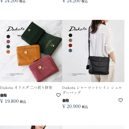
¥
24,200
¥
24,200
税込
税込
Dakota オリエダ 二つ折り財布
Dakota シャーロットレイン ショル
ダーバッグ
価格
¥
19,800
価格
税込
¥
20,900
税込