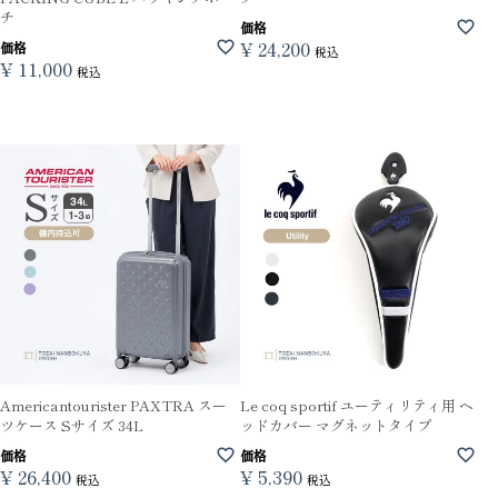
チ
価格
¥
24,200
価格
税込
¥
11,000
税込
Americantourister PAXTRA スー
Le coq sportif ユーティリティ用 ヘ
ツケース Sサイズ 34L
ッドカバー マグネットタイプ
価格
価格
¥
26,400
¥
5,390
税込
税込