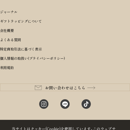
ギフトTOP
すべてを見る
アイテムから選ぶ
ブランドから選ぶ
トートバッグ
シーンから探す
アイテムから選ぶ
リュックサック・デイパック・バックパック
価格から選ぶ
オリジナルランドセル
ジャーナル
m＋ エムピウ
性別・年齢から探す
ショルダーバッグ
誕生日
女の子ランドセル
ブランドから選ぶ
キャディバッグ
ギフトラッピングについて
PORTER 吉田カバン ポーター
〜49,999円
ボディバッグ・ウエストバッグ
結婚祝い
男の子ランドセル
ヘッドカバー
予算から探す
会社概要
BRIEFING ブリーフィング
男性向け
50,000円〜59,999円
BRIEFING ブリーフィング
長財布
出産祝い
ランドセル小物・その他
ゴルフ小物
よくある質問
Dakota ダコタ
女性向け
60,000円〜69,999円
master-piece マスターピース
〜4,999円
二つ折り財布
入学・進学祝い
レッド
ゴルフウェア/アクセサリー
特定商取引法に基づく表示
CLEDRAN クレドラン
10代
70,000円〜79,999円
JONES ジョーンズ
5,000円〜9,999円
三つ折り財布
成人祝い
ピンク
個人情報の取扱い(プライバシーポリシー)
aniary アニアリ
20代
80,000円〜
木の庄帆布
10,000円〜19,999円
コインケース・小銭入れ
就職・栄転祝い
パープル(ラベンダー)
利用規約
CIE シー
30代
20,000円〜29,999円
ゴルフコンペ景品
アイボリー
master-piece マスターピース
40代
30,000円〜39,999円
長寿・還暦祝い
キャメル
StitchandSew ステッチアンドソー
50代
40,000円〜
お問い合わせはこちら
記念品
ブラック
tsumori chisato ツモリチサト
60代
ブルー・ネイビー
グリーン
当サイトはクッキー(Cookie)を使用しています｡このウェブサ