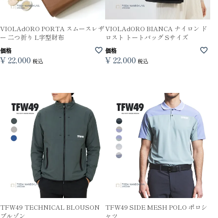
VIOLAdORO PORTA スムースレザ
VIOLAdORO BIANCA ナイロン ド
ー 二つ折り L字型財布
ロスト トートバッグ Sサイズ
価格
価格
¥
22,000
¥
22,000
税込
税込
TFW49 TECHNICAL BLOUSON
TFW49 SIDE MESH POLO ポロシ
ブルゾン
ャツ