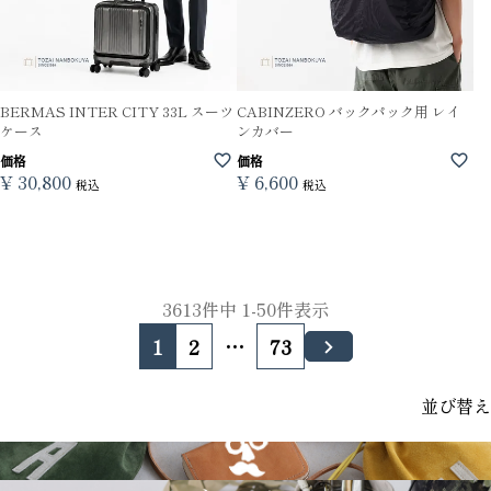
BERMAS INTER CITY 33L スーツ
CABINZERO バックパック用 レイ
ケース
ンカバー
価格
価格
¥
30,800
¥
6,600
税込
税込
3613
件中
1
-
50
件表示
1
2
…
73
並び替え
GRIMM LAB