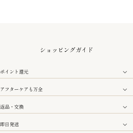
ショッピングガイド
ポイント還元
アフターケアも万全
商品金額の10%をポイント還元いたします。
一部の商品を除く
返品・交換
取り扱い商品はすべて正規品となります。
修理などのご相談に関しましては、責任を持って対応させてい
ただきます。
即日発送
8日以内なら、返品・交換も可能です。