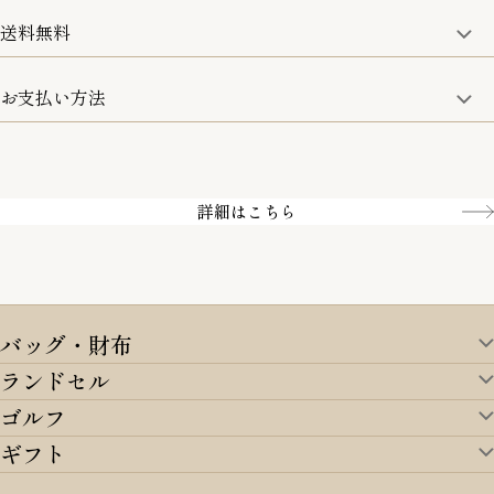
詳細は、下記「詳細はこちら」からご確認ください。
送料無料
15:00までのご注文は即日発送
土日のみ13:00までのご注文は即日発送
お支払い方法
5,500円(税込)以上で全国送料無料となります。
お取寄せ商品を除く
一部の商品を除く
クレジットカード／銀行振込
Amazon pay／Paidy
詳細はこちら
バッグ・財布
ランドセル
バッグ・財布TOP
ゴルフ
ランドセルTOP
すべてを見る
ギフト
ゴルフTOP
すべてを見る
アイテムから選ぶ