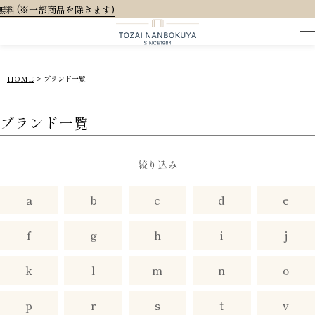
大人可愛いオリジ
HOME
ブランド一覧
ブランド一覧
絞り込み
a
b
c
d
e
f
g
h
i
j
k
l
m
n
o
p
r
s
t
v