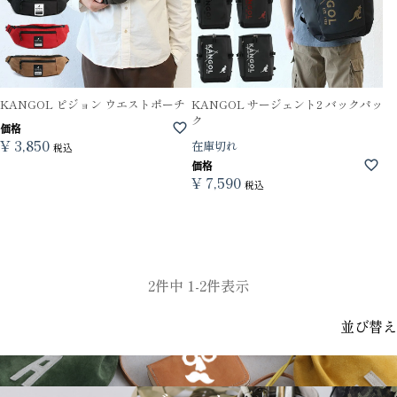
KANGOL ピジョン ウエストポーチ
KANGOL サージェント2 バックパッ
ク
価格
¥
3,850
在庫切れ
税込
価格
¥
7,590
税込
2
件中
1
-
2
件表示
並び替え
GRIMM LAB