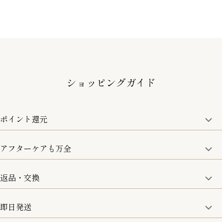
ショッピングガイド
ポイント還元
アフターケアも万全
商品金額の10%をポイント還元いたします。
一部の商品を除く
返品・交換
取り扱い商品はすべて正規品となります。
修理などのご相談に関しましては、責任を持って対応させてい
ただきます。
即日発送
8日以内なら、返品・交換も可能です。