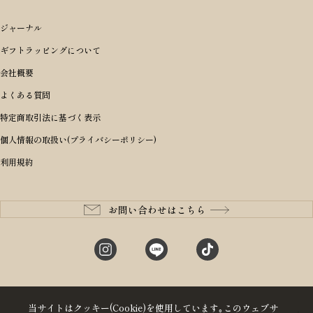
ギフトTOP
すべてを見る
アイテムから選ぶ
ブランドから選ぶ
トートバッグ
シーンから探す
アイテムから選ぶ
リュックサック・デイパック・バックパック
価格から選ぶ
オリジナルランドセル
ジャーナル
m＋ エムピウ
性別・年齢から探す
ショルダーバッグ
誕生日
女の子ランドセル
ブランドから選ぶ
キャディバッグ
ギフトラッピングについて
PORTER 吉田カバン ポーター
〜49,999円
ボディバッグ・ウエストバッグ
結婚祝い
男の子ランドセル
ヘッドカバー
予算から探す
会社概要
BRIEFING ブリーフィング
男性向け
50,000円〜59,999円
BRIEFING ブリーフィング
長財布
出産祝い
ランドセル小物・その他
ゴルフ小物
よくある質問
Dakota ダコタ
女性向け
60,000円〜69,999円
master-piece マスターピース
〜4,999円
二つ折り財布
入学・進学祝い
レッド
ゴルフウェア/アクセサリー
特定商取引法に基づく表示
CLEDRAN クレドラン
10代
70,000円〜79,999円
JONES ジョーンズ
5,000円〜9,999円
三つ折り財布
成人祝い
ピンク
個人情報の取扱い(プライバシーポリシー)
aniary アニアリ
20代
80,000円〜
木の庄帆布
10,000円〜19,999円
コインケース・小銭入れ
就職・栄転祝い
パープル(ラベンダー)
利用規約
CIE シー
30代
20,000円〜29,999円
ゴルフコンペ景品
アイボリー
master-piece マスターピース
40代
30,000円〜39,999円
長寿・還暦祝い
キャメル
StitchandSew ステッチアンドソー
50代
40,000円〜
お問い合わせはこちら
記念品
ブラック
tsumori chisato ツモリチサト
60代
ブルー・ネイビー
グリーン
当サイトはクッキー(Cookie)を使用しています｡このウェブサ