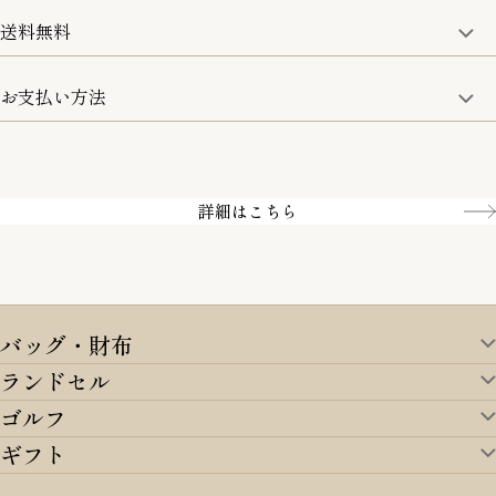
詳細は、下記「詳細はこちら」からご確認ください。
送料無料
15:00までのご注文は即日発送
土日のみ13:00までのご注文は即日発送
お支払い方法
5,500円(税込)以上で全国送料無料となります。
お取寄せ商品を除く
一部の商品を除く
クレジットカード／銀行振込
Amazon pay／Paidy
詳細はこちら
バッグ・財布
ランドセル
バッグ・財布TOP
ゴルフ
ランドセルTOP
すべてを見る
ギフト
ゴルフTOP
すべてを見る
アイテムから選ぶ