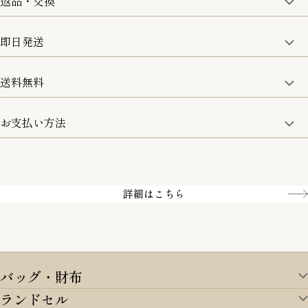
返品・交換
取り扱い商品はすべて正規品となります。
修理などのご相談に関しましては、責任を持って対応させてい
ただきます。
即日発送
8日以内なら、返品・交換も可能です。
詳細は、下記「詳細はこちら」からご確認ください。
送料無料
15:00までのご注文は即日発送
土日のみ13:00までのご注文は即日発送
お支払い方法
5,500円(税込)以上で全国送料無料となります。
お取寄せ商品を除く
一部の商品を除く
クレジットカード／銀行振込
Amazon pay／Paidy
詳細はこちら
バッグ・財布
ランドセル
バッグ・財布TOP