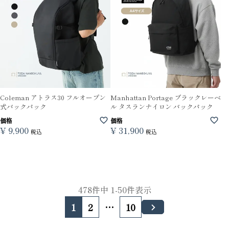
Coleman アトラス30 フルオープン
Manhattan Portage ブラックレーベ
式バックパック
ル タスランナイロン バックパック
価格
価格
¥
9,900
¥
31,900
税込
税込
478
件中
1
-
50
件表示
1
2
…
10