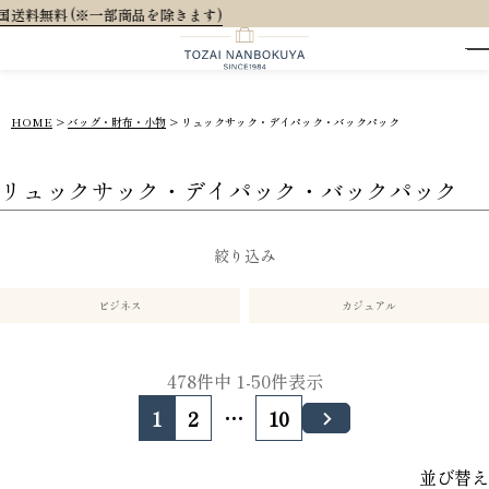
大人可愛い
HOME
バッグ・財布・小物
リュックサック・デイパック・バックパック
リュックサック・デイパック・バックパック
絞り込み
ビジネス
カジュアル
478
件中
1
-
50
件表示
1
2
…
10
並び替え