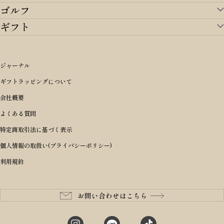
ゴルフ
ランドセルTOP
すべてを見る
ギフト
ゴルフTOP
すべてを見る
アイテムから選ぶ
ギフトTOP
すべてを見る
アイテムから選ぶ
ブランドから選ぶ
トートバッグ
シーンから探す
アイテムから選ぶ
リュックサック・デイパック・バックパック
価格から選ぶ
オリジナルランドセル
ジャーナル
m＋ エムピウ
性別・年齢から探す
ショルダーバッグ
誕生日
女の子ランドセル
ブランドから選ぶ
キャディバッグ
ギフトラッピングについて
PORTER 吉田カバン ポーター
〜49,999円
ボディバッグ・ウエストバッグ
結婚祝い
男の子ランドセル
ヘッドカバー
予算から探す
会社概要
BRIEFING ブリーフィング
男性向け
50,000円〜59,999円
BRIEFING ブリーフィング
長財布
出産祝い
ランドセル小物・その他
ゴルフ小物
よくある質問
Dakota ダコタ
女性向け
60,000円〜69,999円
master-piece マスターピース
〜4,999円
二つ折り財布
入学・進学祝い
レッド
ゴルフウェア/アクセサリー
特定商取引法に基づく表示
CLEDRAN クレドラン
10代
70,000円〜79,999円
JONES ジョーンズ
5,000円〜9,999円
三つ折り財布
成人祝い
ピンク
個人情報の取扱い(プライバシーポリシー)
aniary アニアリ
20代
80,000円〜
木の庄帆布
10,000円〜19,999円
コインケース・小銭入れ
就職・栄転祝い
パープル(ラベンダー)
利用規約
CIE シー
30代
20,000円〜29,999円
ゴルフコンペ景品
アイボリー
master-piece マスターピース
40代
30,000円〜39,999円
長寿・還暦祝い
キャメル
StitchandSew ステッチアンドソー
50代
40,000円〜
お問い合わせはこちら
記念品
ブラック
tsumori chisato ツモリチサト
60代