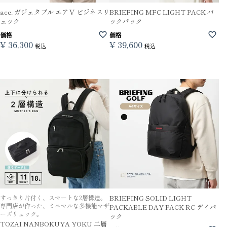
ace. ガジェタブル エアＶ ビジネスリ
BRIEFING MFC LIGHT PACK バ
ュック
ックパック
価格
価格
¥
36,300
¥
39,600
税込
税込
すっきり片付く、スマートな2層構造。
BRIEFING SOLID LIGHT
専門店が作った、ミニマルな多機能マザ
PACKABLE DAY PACK RC デイパ
ーズリュック。
ック
TOZAI NANBOKUYA YOKU 二層