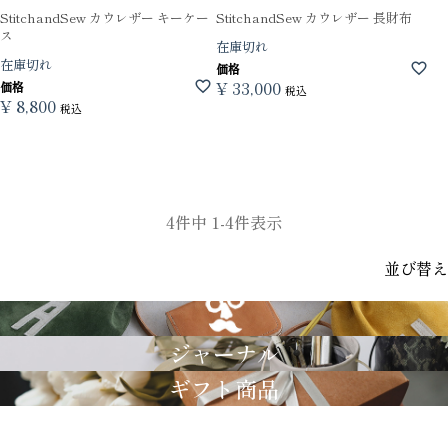
StitchandSew カウレザー キーケー
StitchandSew カウレザー 長財布
ス
在庫切れ
在庫切れ
価格
¥
33,000
価格
税込
¥
8,800
税込
4
件中
1
-
4
件表示
並び替え
GRIMM LAB
ジャーナル
ギフト商品