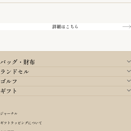
一部の商品を除く
クレジットカード／銀行振込
Amazon pay／Paidy
詳細はこちら
バッグ・財布
ランドセル
バッグ・財布TOP
ゴルフ
ランドセルTOP
すべてを見る
ギフト
ゴルフTOP
すべてを見る
アイテムから選ぶ
ギフトTOP
すべてを見る
アイテムから選ぶ
ブランドから選ぶ
トートバッグ
シーンから探す
アイテムから選ぶ
リュックサック・デイパック・バックパック
価格から選ぶ
オリジナルランドセル
ジャーナル
m＋ エムピウ
性別・年齢から探す
ショルダーバッグ
誕生日
女の子ランドセル
ブランドから選ぶ
キャディバッグ
ギフトラッピングについて
PORTER 吉田カバン ポーター
〜49,999円