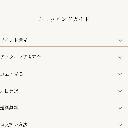
ショッピングガイド
ポイント還元
アフターケアも万全
商品金額の10%をポイント還元いたします。
一部の商品を除く
返品・交換
取り扱い商品はすべて正規品となります。
修理などのご相談に関しましては、責任を持って対応させてい
ただきます。
即日発送
8日以内なら、返品・交換も可能です。
詳細は、下記「詳細はこちら」からご確認ください。
送料無料
15:00までのご注文は即日発送
土日のみ13:00までのご注文は即日発送
お支払い方法
5,500円(税込)以上で全国送料無料となります。
お取寄せ商品を除く