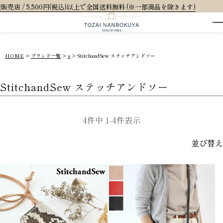
0円(税込)以上で全国送料無料 (※一部商品を除きます)
HOME
ブランド一覧
s
StitchandSew ステッチアンドソー
StitchandSew ステッチアンドソー
4
件中
1
-
4
件表示
並び替え