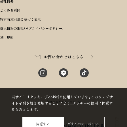
ボディバッグ・ウエストバッグ
結婚祝い
男の子ランドセル
ヘッドカバー
予算から探す
会社概要
BRIEFING ブリーフィング
男性向け
50,000円〜59,999円
BRIEFING ブリーフィング
長財布
出産祝い
ランドセル小物・その他
ゴルフ小物
よくある質問
Dakota ダコタ
女性向け
60,000円〜69,999円
master-piece マスターピース
〜4,999円
二つ折り財布
入学・進学祝い
レッド
ゴルフウェア/アクセサリー
特定商取引法に基づく表示
CLEDRAN クレドラン
10代
70,000円〜79,999円
JONES ジョーンズ
5,000円〜9,999円
三つ折り財布
成人祝い
ピンク
個人情報の取扱い(プライバシーポリシー)
aniary アニアリ
20代
80,000円〜
木の庄帆布
10,000円〜19,999円
コインケース・小銭入れ
就職・栄転祝い
パープル(ラベンダー)
利用規約
CIE シー
30代
20,000円〜29,999円
ゴルフコンペ景品
アイボリー
master-piece マスターピース
40代
30,000円〜39,999円
長寿・還暦祝い
キャメル
StitchandSew ステッチアンドソー
50代
40,000円〜
お問い合わせはこちら
記念品
ブラック
tsumori chisato ツモリチサト
60代
ブルー・ネイビー
グリーン
当サイトはクッキー(Cookie)を使用しています｡このウェブサ
©2025 赤ずきんちゃん Inc
イトを引き続き使用することにより､クッキーの使用に同意す
るものとします｡
同意する
プライバシーポリシー