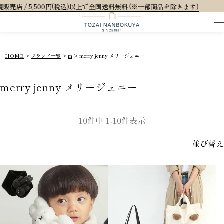
円(税込)以上で全国送料無料 (※一部商品を除きます)
HOME
ブランド一覧
m
merry jenny メリージェニー
merry jenny メリージェニー
10
件中
1
-
10
件表示
並び替え