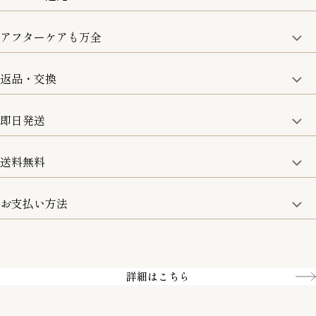
アフターケアも万全
商品金額の10%をポイント還元いたします。
一部の商品を除く
返品・交換
取り扱い商品はすべて正規品となります。
修理などのご相談に関しましては、責任を持って対応させてい
ただきます。
即日発送
8日以内なら、返品・交換も可能です。
詳細は、下記「詳細はこちら」からご確認ください。
送料無料
15:00までのご注文は即日発送
土日のみ13:00までのご注文は即日発送
お支払い方法
5,500円(税込)以上で全国送料無料となります。
お取寄せ商品を除く
一部の商品を除く
クレジットカード／銀行振込
Amazon pay／Paidy
詳細はこちら