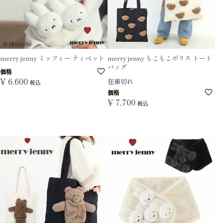
merry jenny ミッフィー ティペット
merry jenny もこもこボリス トート
バッグ
価格
¥
6,600
在庫切れ
税込
価格
¥
7,700
税込