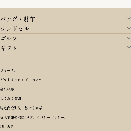
バッグ・財布
ランドセル
バッグ・財布TOP
ゴルフ
ランドセルTOP
すべてを見る
ギフト
ゴルフTOP
すべてを見る
アイテムから選ぶ
ギフトTOP
すべてを見る
アイテムから選ぶ
ブランドから選ぶ
トートバッグ
シーンから探す
アイテムから選ぶ
リュックサック・デイパック・バックパック
価格から選ぶ
オリジナルランドセル
ジャーナル
m＋ エムピウ
性別・年齢から探す
ショルダーバッグ
誕生日
女の子ランドセル
ブランドから選ぶ
キャディバッグ
ギフトラッピングについて
PORTER 吉田カバン ポーター
〜49,999円
ボディバッグ・ウエストバッグ
結婚祝い
男の子ランドセル
ヘッドカバー
予算から探す
会社概要
BRIEFING ブリーフィング
男性向け
50,000円〜59,999円
BRIEFING ブリーフィング
長財布
出産祝い
ランドセル小物・その他
ゴルフ小物
よくある質問
Dakota ダコタ
女性向け
60,000円〜69,999円
master-piece マスターピース
〜4,999円
二つ折り財布
入学・進学祝い
レッド
ゴルフウェア/アクセサリー
特定商取引法に基づく表示
CLEDRAN クレドラン
10代
70,000円〜79,999円
JONES ジョーンズ
5,000円〜9,999円
三つ折り財布
成人祝い
ピンク
個人情報の取扱い(プライバシーポリシー)
aniary アニアリ
20代
80,000円〜
木の庄帆布
10,000円〜19,999円
コインケース・小銭入れ
就職・栄転祝い
パープル(ラベンダー)
利用規約
CIE シー
30代
20,000円〜29,999円