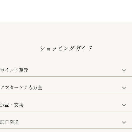
ショッピングガイド
ポイント還元
アフターケアも万全
商品金額の10%をポイント還元いたします。
一部の商品を除く
返品・交換
取り扱い商品はすべて正規品となります。
修理などのご相談に関しましては、責任を持って対応させてい
ただきます。
即日発送
8日以内なら、返品・交換も可能です。