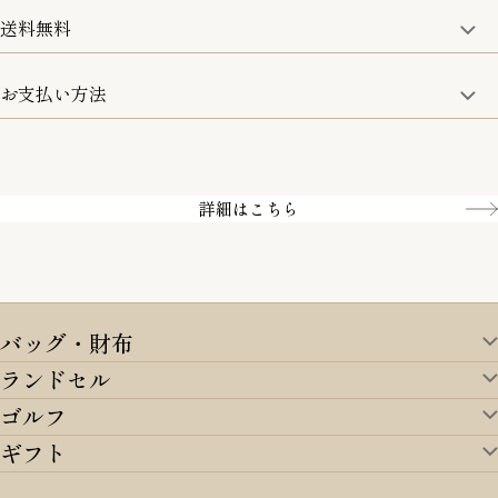
詳細は、下記「詳細はこちら」からご確認ください。
送料無料
15:00までのご注文は即日発送
土日のみ13:00までのご注文は即日発送
お支払い方法
5,500円(税込)以上で全国送料無料となります。
お取寄せ商品を除く
一部の商品を除く
クレジットカード／銀行振込
Amazon pay／Paidy
詳細はこちら
バッグ・財布
ランドセル
バッグ・財布TOP
ゴルフ
ランドセルTOP
すべてを見る
ギフト
ゴルフTOP
すべてを見る
アイテムから選ぶ
ギフトTOP
すべてを見る