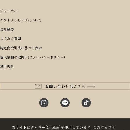
アイテムから選ぶ
ブランドから選ぶ
トートバッグ
シーンから探す
アイテムから選ぶ
リュックサック・デイパック・バックパック
価格から選ぶ
オリジナルランドセル
ジャーナル
m＋ エムピウ
性別・年齢から探す
ショルダーバッグ
誕生日
女の子ランドセル
ブランドから選ぶ
キャディバッグ
ギフトラッピングについて
PORTER 吉田カバン ポーター
〜49,999円
ボディバッグ・ウエストバッグ
結婚祝い
男の子ランドセル
ヘッドカバー
予算から探す
会社概要
BRIEFING ブリーフィング
男性向け
50,000円〜59,999円
BRIEFING ブリーフィング
長財布
出産祝い
ランドセル小物・その他
ゴルフ小物
よくある質問
Dakota ダコタ
女性向け
60,000円〜69,999円
master-piece マスターピース
〜4,999円
二つ折り財布
入学・進学祝い
レッド
ゴルフウェア/アクセサリー
特定商取引法に基づく表示
CLEDRAN クレドラン
10代
70,000円〜79,999円
JONES ジョーンズ
5,000円〜9,999円
三つ折り財布
成人祝い
ピンク
個人情報の取扱い(プライバシーポリシー)
aniary アニアリ
20代
80,000円〜
木の庄帆布
10,000円〜19,999円
コインケース・小銭入れ
就職・栄転祝い
パープル(ラベンダー)
利用規約
CIE シー
30代
20,000円〜29,999円
ゴルフコンペ景品
アイボリー
master-piece マスターピース
40代
30,000円〜39,999円
長寿・還暦祝い
キャメル
StitchandSew ステッチアンドソー
50代
40,000円〜
お問い合わせはこちら
記念品
ブラック
tsumori chisato ツモリチサト
60代
ブルー・ネイビー
グリーン
当サイトはクッキー(Cookie)を使用しています｡このウェブサ