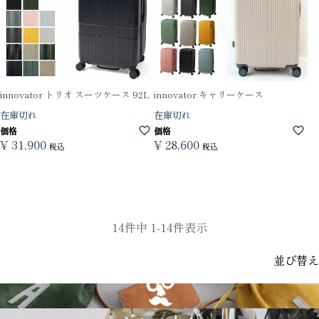
innovator トリオ スーツケース 92L
innovator キャリーケース
在庫切れ
在庫切れ
価格
価格
¥
31,900
¥
28,600
税込
税込
14
件中
1
-
14
件表示
並び替え
GRIMM LAB