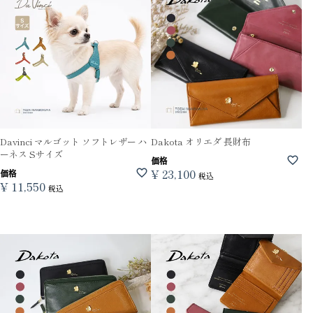
Davinci マルゴット ソフトレザー ハ
Dakota オリエダ 長財布
ーネス Sサイズ
価格
¥
23,100
価格
税込
¥
11,550
税込