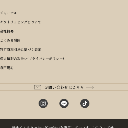
ギフトTOP
すべてを見る
アイテムから選ぶ
ブランドから選ぶ
トートバッグ
シーンから探す
アイテムから選ぶ
リュックサック・デイパック・バックパック
価格から選ぶ
オリジナルランドセル
ジャーナル
m＋ エムピウ
性別・年齢から探す
ショルダーバッグ
誕生日
女の子ランドセル
ブランドから選ぶ
キャディバッグ
ギフトラッピングについて
PORTER 吉田カバン ポーター
〜49,999円
ボディバッグ・ウエストバッグ
結婚祝い
男の子ランドセル
ヘッドカバー
予算から探す
会社概要
BRIEFING ブリーフィング
男性向け
50,000円〜59,999円
BRIEFING ブリーフィング
長財布
出産祝い
ランドセル小物・その他
ゴルフ小物
よくある質問
Dakota ダコタ
女性向け
60,000円〜69,999円
master-piece マスターピース
〜4,999円
二つ折り財布
入学・進学祝い
レッド
ゴルフウェア/アクセサリー
特定商取引法に基づく表示
CLEDRAN クレドラン
10代
70,000円〜79,999円
JONES ジョーンズ
5,000円〜9,999円
三つ折り財布
成人祝い
ピンク
個人情報の取扱い(プライバシーポリシー)
aniary アニアリ
20代
80,000円〜
木の庄帆布
10,000円〜19,999円
コインケース・小銭入れ
就職・栄転祝い
パープル(ラベンダー)
利用規約
CIE シー
30代
20,000円〜29,999円
ゴルフコンペ景品
アイボリー
master-piece マスターピース
40代
30,000円〜39,999円
長寿・還暦祝い
キャメル
StitchandSew ステッチアンドソー
50代
40,000円〜
お問い合わせはこちら
記念品
ブラック
tsumori chisato ツモリチサト
60代
ブルー・ネイビー
グリーン
当サイトはクッキー(Cookie)を使用しています｡このウェブサ