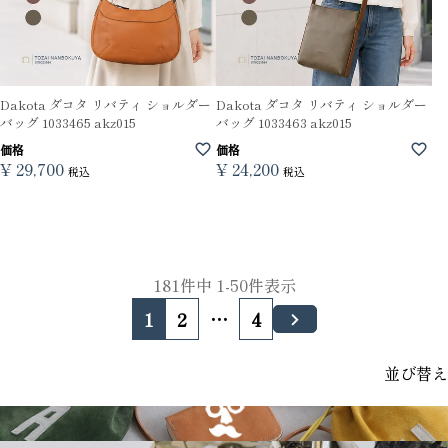
Dakota ダコタ リバティ ショルダー
Dakota ダコタ リバティ ショルダー
バッグ 1033465 akz015
バッグ 1033463 akz015
価格
価格
¥
29,700
¥
24,200
税込
税込
181
件中
1
-
50
件表示
1
2
…
4
並び替え
GRIMM LAB