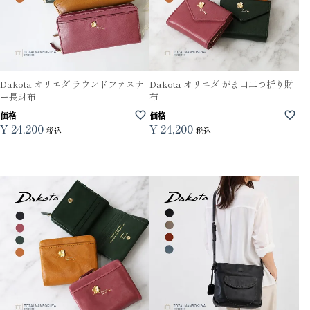
Dakota オリエダ ラウンドファスナ
Dakota オリエダ がま口二つ折り財
ー長財布
布
価格
価格
¥
24,200
¥
24,200
税込
税込