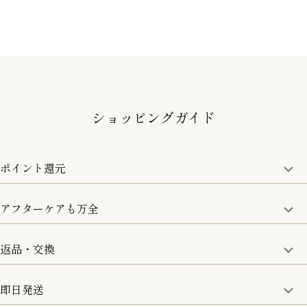
ショッピングガイド
ポイント還元
アフターケアも万全
商品金額の10%をポイント還元いたします。
一部の商品を除く
返品・交換
取り扱い商品はすべて正規品となります。
修理などのご相談に関しましては、責任を持って対応させてい
ただきます。
即日発送
8日以内なら、返品・交換も可能です。