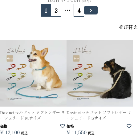
1
2
…
4
並び替え
Davinci マルゴット ソフトレザー リ
Davinci マルゴット ソフトレザー リ
ーシュリード Mサイズ
ーシュリード Sサイズ
価格
価格
¥
12,100
¥
11,550
税込
税込