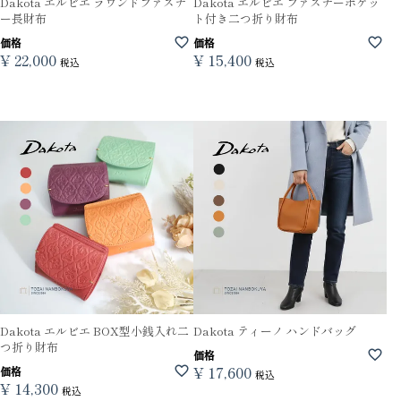
Dakota エルビエ ラウンドファスナ
Dakota エルビエ ファスナーポケッ
ー長財布
ト付き二つ折り財布
価格
価格
¥
22,000
¥
15,400
税込
税込
Dakota エルビエ BOX型小銭入れ二
Dakota ティーノ ハンドバッグ
つ折り財布
価格
¥
17,600
価格
税込
¥
14,300
税込