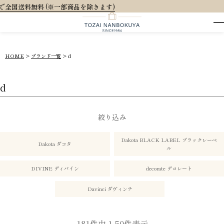
大人可
HOME
ブランド一覧
d
d
絞り込み
Dakota BLACK LABEL ブラックレーベ
Dakota ダコタ
ル
DIVINE ディバイン
decorate デコレート
Davinci ダヴィンチ
181
件中
1
-
50
件表示