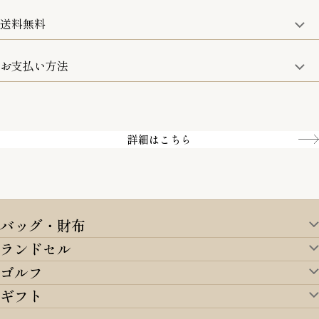
詳細は、下記「詳細はこちら」からご確認ください。
送料無料
15:00までのご注文は即日発送
土日のみ13:00までのご注文は即日発送
お支払い方法
5,500円(税込)以上で全国送料無料となります。
お取寄せ商品を除く
一部の商品を除く
クレジットカード／銀行振込
Amazon pay／Paidy
詳細はこちら
バッグ・財布
ランドセル
バッグ・財布TOP
ゴルフ
ランドセルTOP
すべてを見る
ギフト
ゴルフTOP
すべてを見る
アイテムから選ぶ