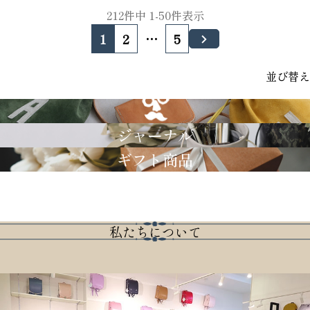
212
件中
1
-
50
件表示
1
2
…
5
並び替え
GRIMM LAB
ジャーナル
ギフト商品
私たちについて