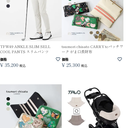
TFW49 ANKLE SLIM SELL
tsumori chisato CARRY tcパッチワ
COOL PANTS スリムパンツ
ーク がま口長財布
価格
価格
¥
35,200
¥
25,300
税込
税込