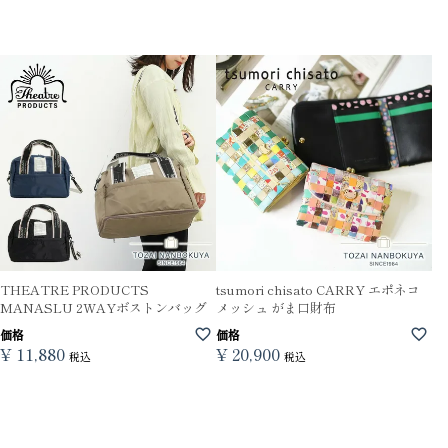
THEATRE PRODUCTS
tsumori chisato CARRY エポネコ
MANASLU 2WAYボストンバッグ
メッシュ がま口財布
価格
価格
¥
11,880
¥
20,900
税込
税込