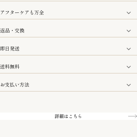
アフターケアも万全
商品金額の10%をポイント還元いたします。
一部の商品を除く
返品・交換
取り扱い商品はすべて正規品となります。
修理などのご相談に関しましては、責任を持って対応させてい
ただきます。
即日発送
8日以内なら、返品・交換も可能です。
詳細は、下記「詳細はこちら」からご確認ください。
送料無料
15:00までのご注文は即日発送
土日のみ13:00までのご注文は即日発送
お支払い方法
5,500円(税込)以上で全国送料無料となります。
お取寄せ商品を除く
一部の商品を除く
クレジットカード／銀行振込
Amazon pay／Paidy
詳細はこちら