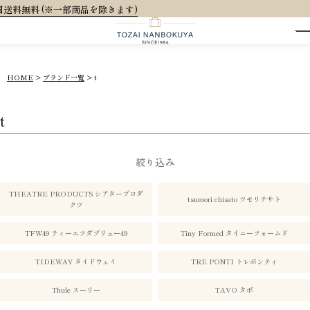
大人可愛
HOME
ブランド一覧
t
t
絞り込み
THEATRE PRODUCTS シアタープロダ
tsumori chisato ツモリチサト
クツ
TFW49 ティーエフダブリュー49
Tiny Formed タイニーフォームド
TIDEWAY タイドウェイ
TRE PONTI トレポンティ
Thule スーリー
TAVO タボ