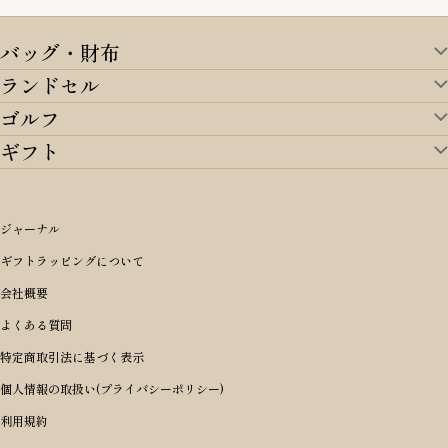
バッグ・財布
ランドセル
バッグ・財布TOP
ゴルフ
ランドセルTOP
すべてを見る
ギフト
ゴルフTOP
すべてを見る
アイテムから選ぶ
ギフトTOP
すべてを見る
アイテムから選ぶ
ブランドから選ぶ
トートバッグ
シーンから探す
アイテムから選ぶ
リュックサック・デイパック・バックパック
価格から選ぶ
オリジナルランドセル
ジャーナル
m＋ エムピウ
性別・年齢から探す
ショルダーバッグ
誕生日
女の子ランドセル
ブランドから選ぶ
キャディバッグ
ギフトラッピングについて
PORTER 吉田カバン ポーター
〜49,999円
ボディバッグ・ウエストバッグ
結婚祝い
男の子ランドセル
ヘッドカバー
予算から探す
会社概要
BRIEFING ブリーフィング
男性向け
50,000円〜59,999円
BRIEFING ブリーフィング
長財布
出産祝い
ランドセル小物・その他
ゴルフ小物
よくある質問
Dakota ダコタ
女性向け
60,000円〜69,999円
master-piece マスターピース
〜4,999円
二つ折り財布
入学・進学祝い
レッド
ゴルフウェア/アクセサリー
特定商取引法に基づく表示
CLEDRAN クレドラン
10代
70,000円〜79,999円
JONES ジョーンズ
5,000円〜9,999円
三つ折り財布
成人祝い
ピンク
個人情報の取扱い(プライバシーポリシー)
aniary アニアリ
20代
80,000円〜
木の庄帆布
10,000円〜19,999円
コインケース・小銭入れ
就職・栄転祝い
パープル(ラベンダー)
利用規約
CIE シー
30代
20,000円〜29,999円