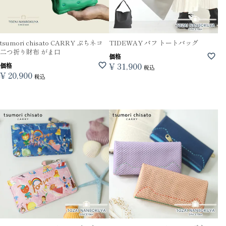
tsumori chisato CARRY ぷちネコ
TIDEWAY パフ トートバッグ
二つ折り財布 がま口
価格
¥
31,900
価格
税込
¥
20,900
税込