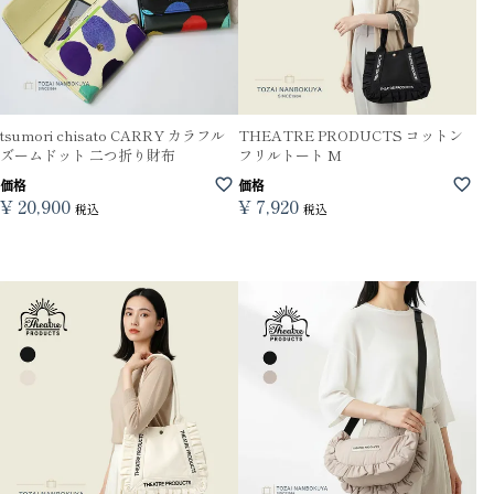
tsumori chisato CARRY カラフル
THEATRE PRODUCTS コットン
ズームドット 二つ折り財布
フリルトート M
価格
価格
¥
20,900
¥
7,920
税込
税込