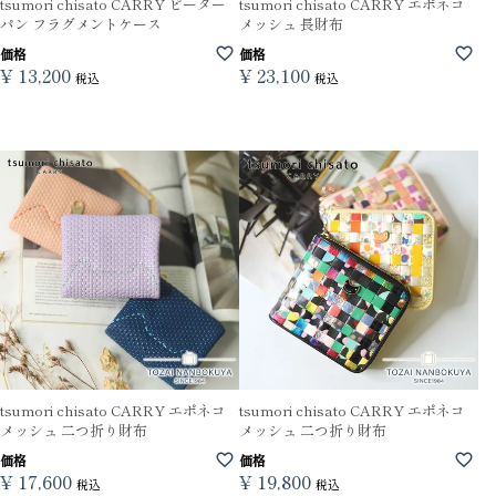
tsumori chisato CARRY ピーター
tsumori chisato CARRY エポネコ
パン フラグメントケース
メッシュ 長財布
価格
価格
¥
13,200
¥
23,100
税込
税込
tsumori chisato CARRY エポネコ
tsumori chisato CARRY エポネコ
メッシュ 二つ折り財布
メッシュ 二つ折り財布
価格
価格
¥
17,600
¥
19,800
税込
税込