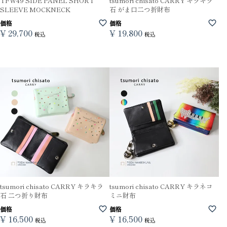
TFW49 SIDE PANEL SHORT
tsumori chisato CARRY キラキラ
SLEEVE MOCKNECK
石 がま口二つ折財布
価格
価格
¥
29,700
¥
19,800
税込
税込
tsumori chisato CARRY キラキラ
tsumori chisato CARRY キラネコ
石 二つ折り財布
ミニ財布
価格
価格
¥
16,500
¥
16,500
税込
税込