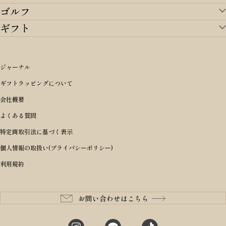
ゴルフ
ランドセルTOP
すべてを見る
ギフト
ゴルフTOP
すべてを見る
アイテムから選ぶ
ギフトTOP
すべてを見る
アイテムから選ぶ
ブランドから選ぶ
トートバッグ
シーンから探す
アイテムから選ぶ
リュックサック・デイパック・バックパック
価格から選ぶ
オリジナルランドセル
ジャーナル
m＋ エムピウ
性別・年齢から探す
ショルダーバッグ
誕生日
女の子ランドセル
ブランドから選ぶ
キャディバッグ
ギフトラッピングについて
PORTER 吉田カバン ポーター
〜49,999円
ボディバッグ・ウエストバッグ
結婚祝い
男の子ランドセル
ヘッドカバー
予算から探す
会社概要
BRIEFING ブリーフィング
男性向け
50,000円〜59,999円
BRIEFING ブリーフィング
長財布
出産祝い
ランドセル小物・その他
ゴルフ小物
よくある質問
Dakota ダコタ
女性向け
60,000円〜69,999円
master-piece マスターピース
〜4,999円
二つ折り財布
入学・進学祝い
レッド
ゴルフウェア/アクセサリー
特定商取引法に基づく表示
CLEDRAN クレドラン
10代
70,000円〜79,999円
JONES ジョーンズ
5,000円〜9,999円
三つ折り財布
成人祝い
ピンク
個人情報の取扱い(プライバシーポリシー)
aniary アニアリ
20代
80,000円〜
木の庄帆布
10,000円〜19,999円
コインケース・小銭入れ
就職・栄転祝い
パープル(ラベンダー)
利用規約
CIE シー
30代
20,000円〜29,999円
ゴルフコンペ景品
アイボリー
master-piece マスターピース
40代
30,000円〜39,999円
長寿・還暦祝い
キャメル
StitchandSew ステッチアンドソー
50代
40,000円〜
お問い合わせはこちら
記念品
ブラック
tsumori chisato ツモリチサト
60代