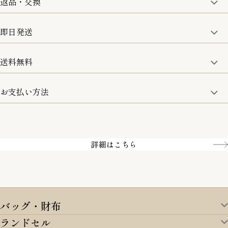
返品・交換
取り扱い商品はすべて正規品となります。
修理などのご相談に関しましては、責任を持って対応させてい
ただきます。
即日発送
8日以内なら、返品・交換も可能です。
詳細は、下記「詳細はこちら」からご確認ください。
送料無料
15:00までのご注文は即日発送
土日のみ13:00までのご注文は即日発送
お支払い方法
5,500円(税込)以上で全国送料無料となります。
お取寄せ商品を除く
一部の商品を除く
クレジットカード／銀行振込
Amazon pay／Paidy
詳細はこちら
バッグ・財布
ランドセル
バッグ・財布TOP