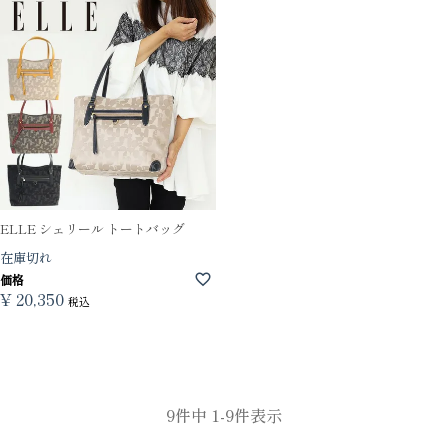
ELLE シェリール トートバッグ
在庫切れ
価格
¥
20,350
税込
9
件中
1
-
9
件表示