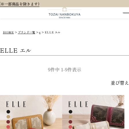
ます)
HOME
ブランド一覧
e
ELLE エル
ELLE エル
9
件中
1
-
9
件表示
並び替え