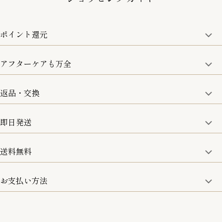
ポイント還元
アフターケアも万全
商品金額の10%をポイント還元いたします。
一部の商品を除く
返品・交換
取り扱い商品はすべて正規品となります。
修理などのご相談に関しましては、責任を持って対応させてい
ただきます。
即日発送
8日以内なら、返品・交換も可能です。
詳細は、下記「詳細はこちら」からご確認ください。
送料無料
15:00までのご注文は即日発送
土日のみ13:00までのご注文は即日発送
お支払い方法
5,500円(税込)以上で全国送料無料となります。
お取寄せ商品を除く
一部の商品を除く
クレジットカード／銀行振込