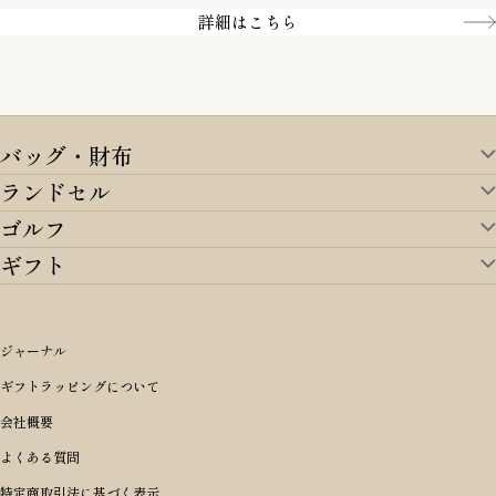
Amazon pay／Paidy
詳細はこちら
バッグ・財布
ランドセル
バッグ・財布TOP
ゴルフ
ランドセルTOP
すべてを見る
ギフト
ゴルフTOP
すべてを見る
アイテムから選ぶ
ギフトTOP
すべてを見る
アイテムから選ぶ
ブランドから選ぶ
トートバッグ
シーンから探す
アイテムから選ぶ
リュックサック・デイパック・バックパック
価格から選ぶ
オリジナルランドセル
ジャーナル
m＋ エムピウ
性別・年齢から探す
ショルダーバッグ
誕生日
女の子ランドセル
ブランドから選ぶ
キャディバッグ
ギフトラッピングについて
PORTER 吉田カバン ポーター
〜49,999円
ボディバッグ・ウエストバッグ
結婚祝い
男の子ランドセル
ヘッドカバー
予算から探す
会社概要
BRIEFING ブリーフィング
男性向け
50,000円〜59,999円
BRIEFING ブリーフィング
長財布
出産祝い
ランドセル小物・その他
ゴルフ小物
よくある質問
Dakota ダコタ
女性向け
60,000円〜69,999円
master-piece マスターピース
〜4,999円
二つ折り財布
入学・進学祝い
レッド
ゴルフウェア/アクセサリー
特定商取引法に基づく表示
CLEDRAN クレドラン
10代
70,000円〜79,999円
JONES ジョーンズ