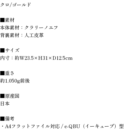
クロ/ゴールド
■素材
本体素材：クラリーノエフ
背裏素材：人工皮革
■サイズ
内寸：約W23.5×H31×D12.5cm
■重さ
約1,050g前後
■原産国
日本
■備考
・A4フラットファイル対応 / e-QBU（イーキューブ）型