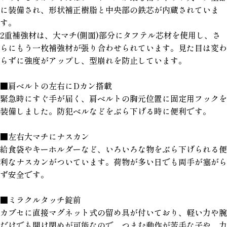
に装備され、形状補正樹脂と中央部の鉄芯が内蔵されていま
す。
2重補強材は、大マチ(側面)部分にタフテル芯材を使用し、さ
らにもう一枚補強材が張り合わせられています。見た目は変わ
らずに強度がアップし、型崩れを防止しています。
■肩ベルトの左右にDカン搭載
緊急時にすぐ手が届く、肩ベルトの胸元位置に固定用フックを
装備しました。防犯ベルなどをぶら下げる時に便利です。
■左右大マチにナスカン
給食袋やキーホルダーなど、いろいろな物をぶら下げられる便
利なナスカンがついています。荷物が多い日でも両手が塞がら
ず安全です。
■ミラクルタッチ錠前
カブセに直接マグネット式の留め具が付いており、軽い力や腕
だけでも開け閉めが可能なので、つまむ動作が苦手な子や、力