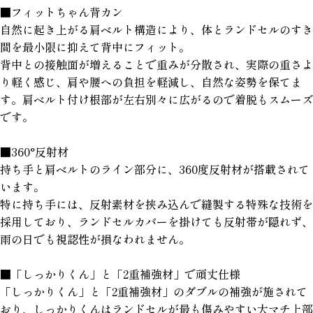
■フィットちゃん背カン
自然に起き上がる肩ベルト構造により、体とランドセルのすき
間を最小限に抑えて背中にフィット。
背中との接触面が増えることで重みが分散され、実際の重さよ
り軽く感じ、肩や腰への負担を軽減し、自然な姿勢を保てま
す。肩ベルト付け根部が左右別々に広がるので着脱もスムーズ
です。
■360°反射材
持ち手と肩ベルトのライン部分に、360度反射材が搭載されて
います。
特に持ち手には、反射素材を挟み込んで縫製する特殊な技術を
採用しており、ランドセルカバーを掛けても反射帯が隠れず、
雨の日でも視認性が損なわれません。
■「しっかりくん」と「2重補強材」で頑丈仕様
「しっかりくん」と「2重補強材」のダブルの補強が施されて
おり、しっかりくんはランドセルが最も傷みやすい大マチ上部