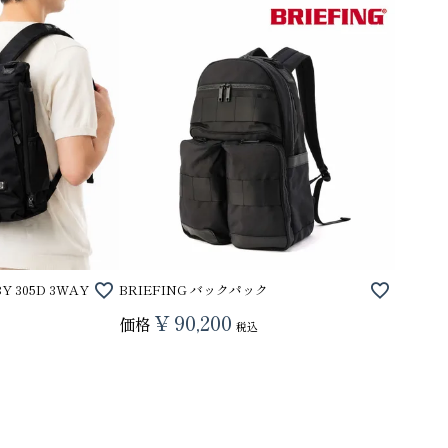
り財布
PORTER ポーター ウィロー ウエス
Y 305D 3WAY
BRIEFING バックパック
トバッグ
¥
90,200
25,300
価格
GRIMM LAB アル
税込
ード巾着
8,800