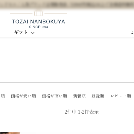
セル / 人気ブランド正規販売店 / 5,500円(税込)以上で全国送料無
ギフト
め順
価格が安い順
価格が高い順
新着順
登録順
レビュー順
2
件中
1
-
2
件表示
3
4