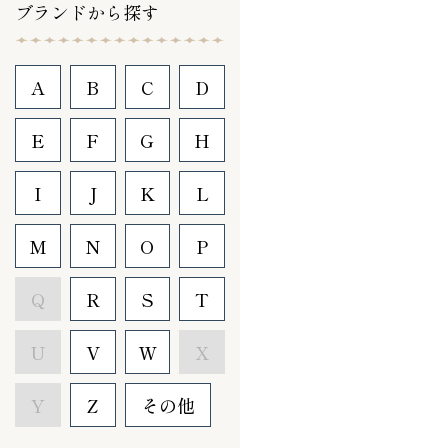
ブランドから探す
A
B
C
D
E
F
G
H
I
J
K
L
M
N
O
P
Q
R
S
T
U
V
W
X
Y
Z
その他