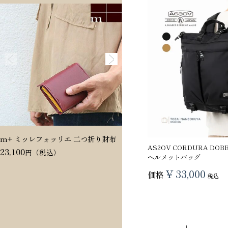
m+ ミッレフォッリエ 二つ折り財布
Dakota ヴィタミーナ 二つ折
AS2OV CORDURA DOBB
23,100
20,350
ヘルメットバッグ
¥
33,000
価格
税込