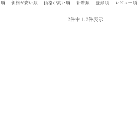
め順
価格が安い順
価格が高い順
新着順
登録順
レビュー順
2
件中
1
-
2
件表示