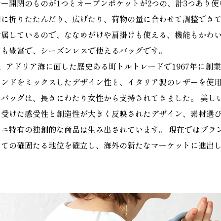
ー開閉のものが1つとオープンポケットが2つの、計3つあり使
側に折りたたんだり、広げたり、荷物の量に合わせて調整でき
付属しているので、ななめがけや肩掛けも使える、機能もかわ
ンも豊富で、シーズンレスで使えるバッグです。
)は、アドリア海に面した歴史ある町トルトレードで1967年に創
ドをミックスしたデザイン性と、イタリア製のレザーを使用し100％
バッグは、長きにわたり女性から支持されてきました。 美し
を受けた感受性と創造性が大きく反映されたデザイン、素材選
ニ特有の独創的な商品は生み出されています。 現在ではブラ
しての確固たる地位を確立し、海外の新たなマーケットに進出