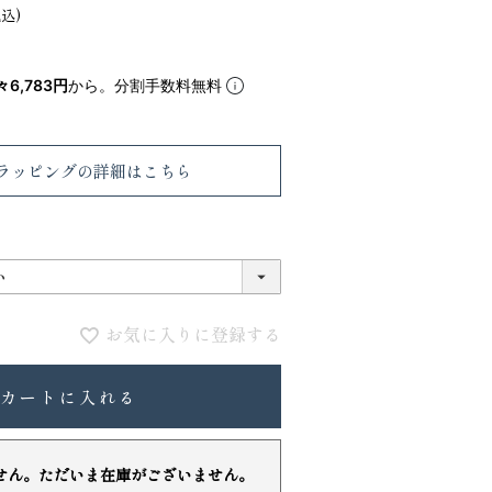
税込
5
6
々6,783円
から。分割手数料無料
ラッピング
の詳細はこちら
お気に入りに登録する
VIOLAdORO TRERO トレロ トー
ace. エー
トバッグ
ュックサック
カートに入れる
31,900
28,600
ファベット スエ
せん。ただいま在庫がございません。