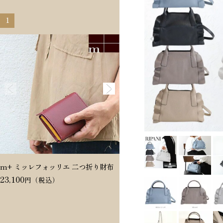
1
2
m+ ミッレフォッリエ 二つ折り財布
Dakota ヴィタミーナ 二つ折
23,100
20,350