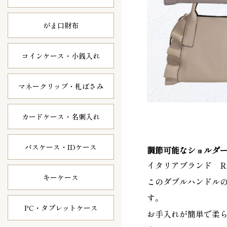
がま口財布
コインケース・
小銭入れ
マネークリップ・
札ばさみ
カードケース・
名刺入れ
パスケース・
IDケース
調節可能なショルダ
イタリアブランド R
キーケース
このダブルハンドル
す。
PC・タブレット
ケース
お手入れが簡単で柔