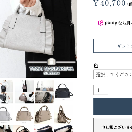
¥
40,700
3
4
なら
月
ギフト
色
り財布
PORTER ポーター ウィロー ウエス
トバッグ
25,300
GRIMM LAB アル
ード巾着
申し訳ございま
8,800