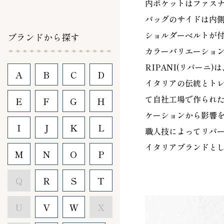
内ポケットはファスナ
バッグのサイドは内
ショルダーベルトが
ブランドから探す
カラーバリエーショ
RIPANI(リパーニ
A
B
C
D
イタリアの伝統とトレン
て自社工場で作られた
E
F
G
H
ケーションから影響
I
J
K
L
職人技によってリパー
イタリアブランドと
M
N
O
P
Q
R
S
T
U
V
W
X