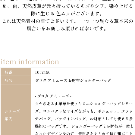
せ。 尚、天然皮革が元々持っているキズやシワ、染め上げる
際に生じる 色ムラがございます。
これは天然素材の証でございます。 一つ一つ異なる革本来の
風合いをお楽しみ頂ければ幸いです。
item information
品番
1032460
品名
ダコタ アミューズ お財布ショルダーバッグ
- ダコタ アミューズ -
ツヤのある山羊革を使ったミニショルダーバッグシリー
シリーズ
ズ。コンパクトなサイズながらも、ポシェット、クラッ
案内
チバッグ、バッグインバッグ、お財布としても使える多
機能なバッグです。 ショルダーバッグとお財布が一体と
なったデザインなので、貴重品をまとめて持ち運ぶこと