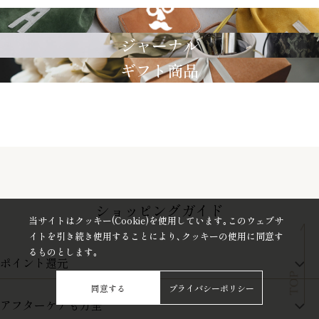
GRIMM LAB
ジャーナル
ギフト商品
ショッピングガイド
当サイトはクッキー(Cookie)を使用しています｡このウェブサ
イトを引き続き使用することにより､クッキーの使用に同意す
るものとします｡
ポイント還元
同意する
プライバシーポリシー
アフターケアも万全
商品金額の10%をポイント還元いたします。