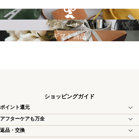
GRIMM LAB
ジャーナル
ギフト商品
ショッピングガイド
ポイント還元
商品金額の10%をポイント還元いたします。
アフターケアも万全
取り扱い商品はすべて正規品となります。
一部の商品を除く
返品・交換
修理などのご相談に関しましては、責任を持って対応させてい