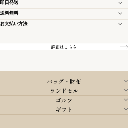
8日以内なら、返品・交換も可能です。
即日発送
ただきます。
15:00までのご注文は即日発送
詳細は、下記「詳細はこちら」からご確認ください。
送料無料
5,500円(税込)以上で全国送料無料となります。
土日のみ13:00までのご注文は即日発送
お支払い方法
お取寄せ商品を除く
クレジットカード／銀行振込
一部の商品を除く
Amazon pay／Paidy
詳細はこちら
バッグ・財布
ランドセル
バッグ・財布TOP
ゴルフ
ランドセルTOP
すべてを見る
ギフト
ゴルフTOP
すべてを見る
アイテムから選ぶ
ギフトTOP
すべてを見る
アイテムから選ぶ
ブランドから選ぶ
トートバッグ