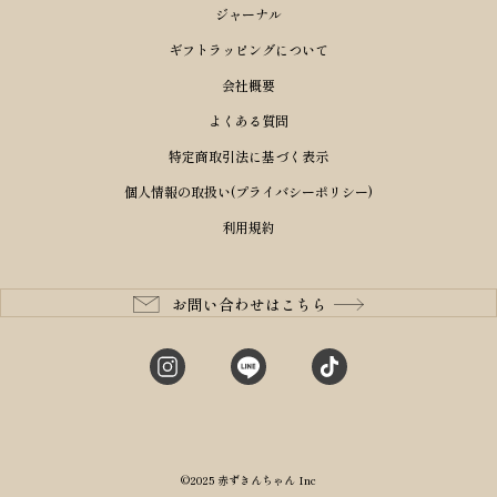
シーンから探す
アイテムから選ぶ
リュックサック・デイパック・バックパック
価格から選ぶ
オリジナルランドセル
m＋ エムピウ
ジャーナル
性別・年齢から探す
ショルダーバッグ
誕生日
ブランドから選ぶ
女の子ランドセル
キャディバッグ
PORTER 吉田カバン ポーター
ギフトラッピングについて
〜49,999円
ボディバッグ・ウエストバッグ
結婚祝い
男の子ランドセル
予算から探す
ヘッドカバー
BRIEFING ブリーフィング
会社概要
男性向け
50,000円〜59,999円
BRIEFING ブリーフィング
出産祝い
長財布
ランドセル小物・その他
ゴルフ小物
よくある質問
Dakota ダコタ
女性向け
60,000円〜69,999円
master-piece マスターピース
〜4,999円
入学・進学祝い
二つ折り財布
レッド
ゴルフウェア/アクセサリー
特定商取引法に基づく表示
CLEDRAN クレドラン
10代
70,000円〜79,999円
JONES ジョーンズ
5,000円〜9,999円
三つ折り財布
成人祝い
ピンク
個人情報の取扱い(プライバシーポリシー)
aniary アニアリ
20代
80,000円〜
木の庄帆布
10,000円〜19,999円
コインケース・小銭入れ
就職・栄転祝い
パープル(ラベンダー)
利用規約
CIE シー
30代
20,000円〜29,999円
ゴルフコンペ景品
アイボリー
master-piece マスターピース
40代
30,000円〜39,999円
長寿・還暦祝い
キャメル
StitchandSew ステッチアンドソー
50代
40,000円〜
お問い合わせはこちら
記念品
ブラック
tsumori chisato ツモリチサト
60代
ブルー・ネイビー
グリーン
©2025 赤ずきんちゃん Inc