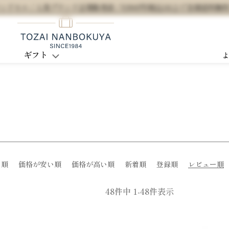
セル / 人気ブランド正規販売店 / 5,500円(税込)以上で全国送料無
ギフト
め順
価格が安い順
価格が高い順
新着順
登録順
レビュー順
48
件中
1
-
48
件表示
3
4