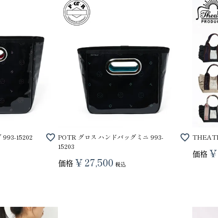
93-15202
POTR グロス ハンドバッグミニ 993-
THEAT
15203
¥
価格
¥
27,500
価格
税込