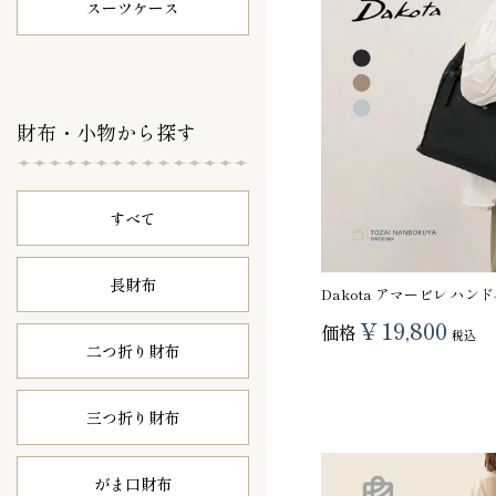
スーツケース
財布・小物から探す
すべて
長財布
Dakota アマービレ ハン
¥
19,800
価格
税込
二つ折り財布
三つ折り財布
がま口財布