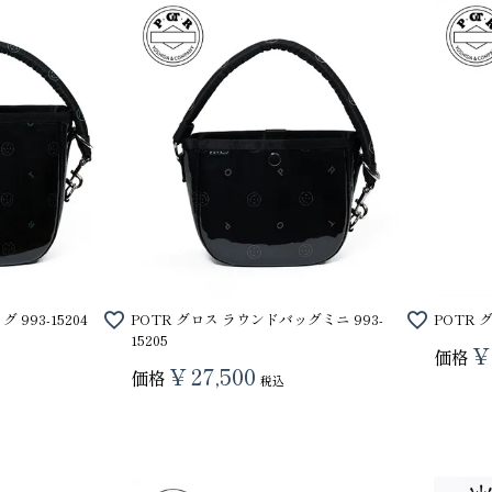
り財布
PORTER ポーター ウィロー ウエス
993-15204
POTR グロス ラウンドバッグミニ 993-
POTR 
トバッグ
15205
¥
25,300
価格
GRIMM LAB アル
¥
27,500
価格
税込
ード巾着
8,800