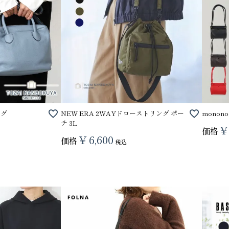
ッグ
NEW ERA 2WAYドローストリング ポー
monon
チ 3L
¥
価格
¥
6,600
価格
税込