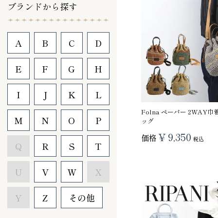
ブランドから探す
A
B
C
D
E
F
G
H
I
J
K
L
Folna ペーパー 2WAY
M
N
O
P
ッグ
¥
9,350
価格
税込
Q
R
S
T
U
V
W
X
Y
Z
その他