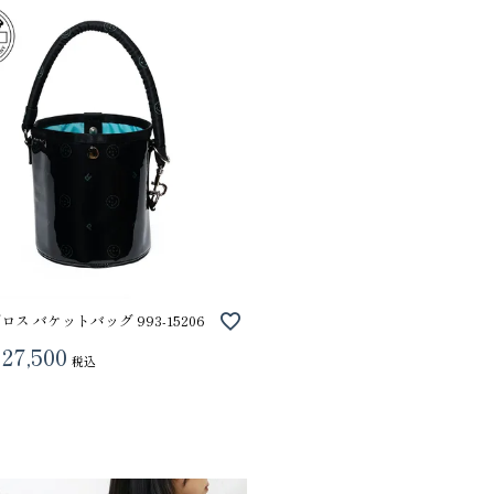
VIOLAdORO TRERO トレロ トー
ace. エー
グロス バケットバッグ 993-15206
トバッグ
ュックサック
27,500
31,900
28,600
ファベット スエ
税込