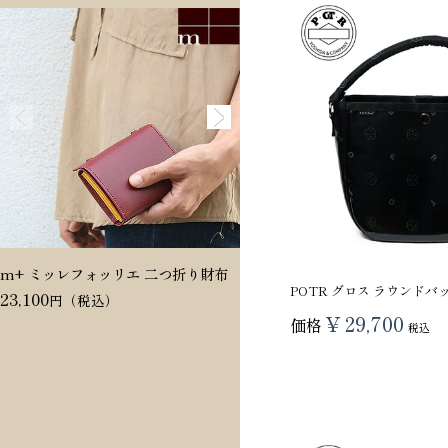
m+ ミッレフォッリエ 二つ折り財布
Dakota ヴィタミーナ 二つ折
POTR グロス ラウンドバッグ 
23,100
20,350
¥
29,700
価格
税込