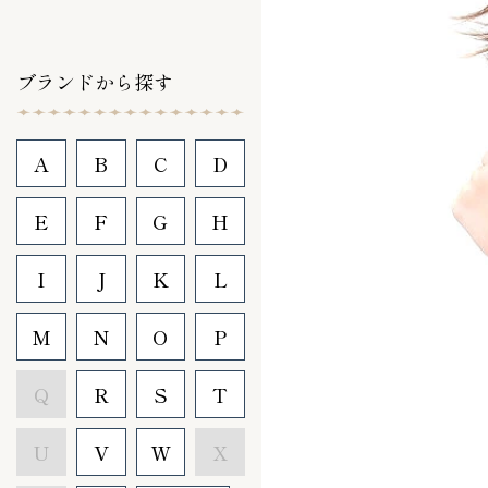
ブランドから探す
A
B
C
D
E
F
G
H
I
J
K
L
M
N
O
P
Q
R
S
T
U
V
W
X