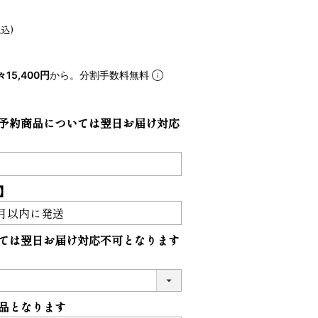
5
6
税込
々15,400円
から。分割手数料無料
予約商品については翌日お届け対応
】
VIOLAdORO TRERO トレロ トー
ace. エー
ては翌日お届け対応不可となります
トバッグ
ュックサック
31,900
28,600
ファベット スエ
品となります