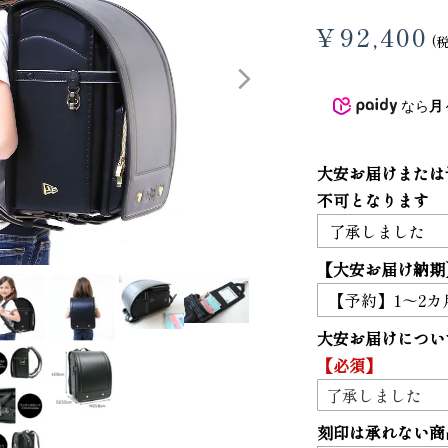
¥
92,400
3
4
なら
月
大安お届けまたは
不可となります
【大安お届け納期
り財布
PORTER ポーター ウィロー ウエス
大安お届けについ
トバッグ
【必須】
25,300
GRIMM LAB アル
ード巾着
刻印は承れない商
8,800