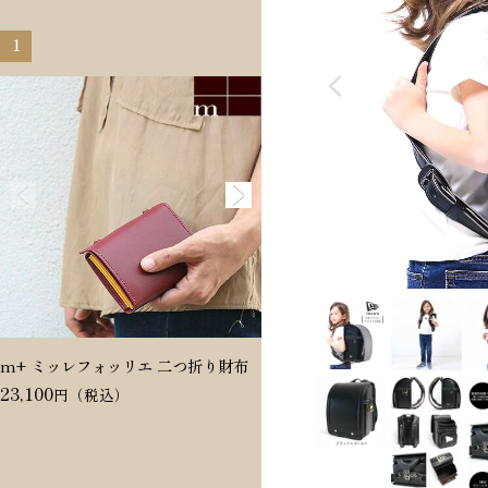
1
2
m+ ミッレフォッリエ 二つ折り財布
Dakota ヴィタミーナ 二つ折
23,100
20,350