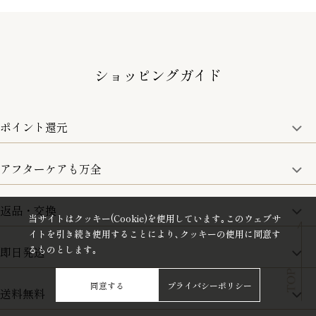
ショッピングガイド
ポイント還元
アフターケアも万全
商品金額の10%をポイント還元いたします。
一部の商品を除く
返品・交換
取り扱い商品はすべて正規品となります。
当サイトはクッキー(Cookie)を使用しています｡このウェブサ
修理などのご相談に関しましては、責任を持って対応させてい
イトを引き続き使用することにより､クッキーの使用に同意す
ただきます。
るものとします｡
即日発送
8日以内なら、返品・交換も可能です。
詳細は、下記「詳細はこちら」からご確認ください。
同意する
プライバシーポリシー
送料無料
15:00までのご注文は即日発送