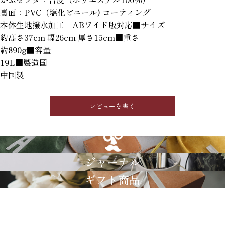
裏面：PVC（塩化ビニール) コーティング
本体生地撥水加工 ABワイド版対応■サイズ
約高さ37cm 幅26cm 厚さ15cm■重さ
約890g■容量
19L■製造国
中国製
レビューを書く
GRIMM LAB
ジャーナル
ギフト商品