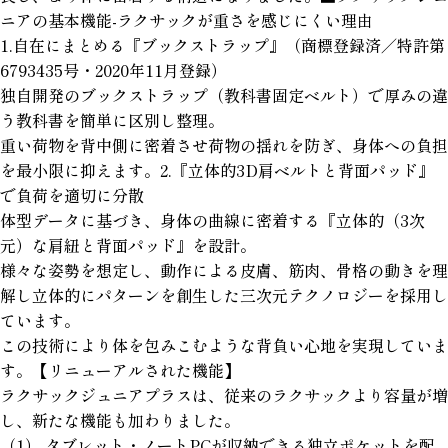
ニアの基本機能-ラクサックが重さを感じにくい理由
1.自在にまとめる『ブックストラップ』（商標登録済／特許第
6793435号・2020年11月登録）
独自開発のブックストラップ（教科書固定ベルト）で厚みの違
う教科書を簡単に区別し整理。
重い荷物を背中側に密着させ荷物の揺れを防ぎ、身体への負担
を最小限に抑えます。2.『立体的3D肩ベルトと背面パッド』
で負荷を適切に分散
体型データに基づき、身体の曲線に密着する『立体的（3次
元）な肩紐と背面パッド』を設計。
様々な姿勢を想定し、動作による皮膚、筋肉、骨格の動きを理
解し立体的にパターンを創生した三次元テクノロジーを採用し
ています。
この技術により体を包みこむような背負い心地を実現していま
す。【リニューアルされた機能】
ラクサックジュニアプラスは、従来のラクサックより容量が増
し、新たな機能も加わりました。
（1） タブレット・ノートPCが収納できる独立ポケットを配