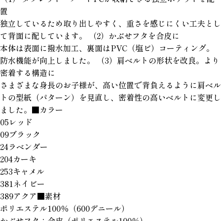
置
独立しているため取り出しやすく、重さを感じにくい工夫とし
て背面に配しています。 （2）かぶせフタを合皮に
本体は表面に撥水加工、裏面はPVC（塩ビ）コーティング。
防水機能が向上しました。 （3）肩ベルトの形状を改良。より
密着する構造に
さまざまな身長のお子様が、高い位置で背負えるように肩ベル
トの型紙（パターン）を見直し、密着性の高いベルトに変更し
ました。■カラー
05レッド
09ブラック
24ラベンダー
204カーキ
253キャメル
381ネイビー
389アクア■素材
ポリエステル100％（600デニール）
かぶせフタ：合皮（ポリエステル100％）