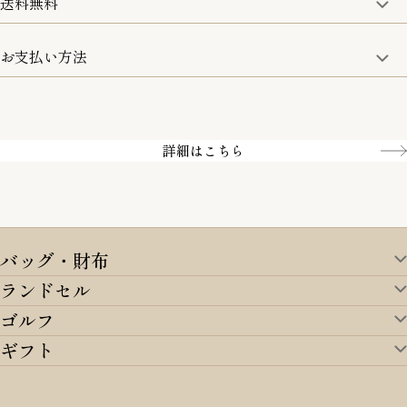
送料無料
15:00までのご注文は即日発送
土日のみ13:00までのご注文は即日発送
お支払い方法
5,500円(税込)以上で全国送料無料となります。
お取寄せ商品を除く
一部の商品を除く
クレジットカード／銀行振込
Amazon pay／Paidy
詳細はこちら
バッグ・財布
ランドセル
バッグ・財布TOP
ゴルフ
ランドセルTOP
すべてを見る
ギフト
ゴルフTOP
すべてを見る
アイテムから選ぶ
ギフトTOP
すべてを見る
アイテムから選ぶ
ブランドから選ぶ
トートバッグ