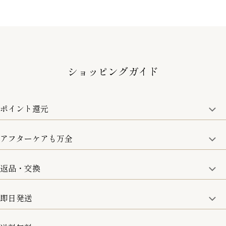
ショッピングガイド
ポイント還元
アフターケアも万全
商品金額の10%をポイント還元いたします。
一部の商品を除く
返品・交換
取り扱い商品はすべて正規品となります。
修理などのご相談に関しましては、責任を持って対応させてい
ただきます。
即日発送
8日以内なら、返品・交換も可能です。
詳細は、下記「詳細はこちら」からご確認ください。