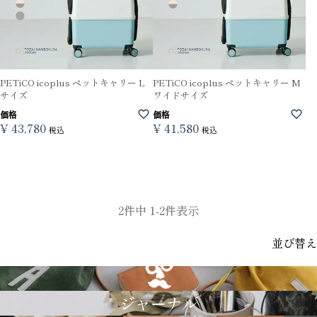
PETiCO icoplus ペットキャリー L
PETiCO icoplus ペットキャリー M
サイズ
ワイドサイズ
価格
価格
¥
43,780
¥
41,580
税込
税込
2
件中
1
-
2
件表示
並び替え
GRIMM LAB
ジャーナル