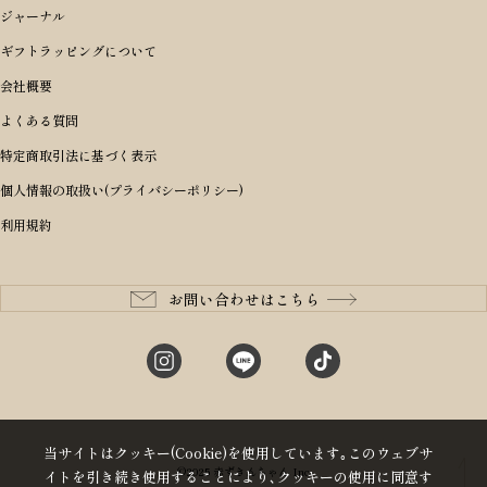
シーンから探す
アイテムから選ぶ
リュックサック・デイパック・バックパック
価格から選ぶ
オリジナルランドセル
ジャーナル
m＋ エムピウ
性別・年齢から探す
ショルダーバッグ
誕生日
女の子ランドセル
ブランドから選ぶ
キャディバッグ
ギフトラッピングについて
PORTER 吉田カバン ポーター
〜49,999円
ボディバッグ・ウエストバッグ
結婚祝い
男の子ランドセル
ヘッドカバー
予算から探す
会社概要
BRIEFING ブリーフィング
男性向け
50,000円〜59,999円
BRIEFING ブリーフィング
長財布
出産祝い
ランドセル小物・その他
ゴルフ小物
よくある質問
Dakota ダコタ
女性向け
60,000円〜69,999円
master-piece マスターピース
〜4,999円
二つ折り財布
入学・進学祝い
レッド
ゴルフウェア/アクセサリー
特定商取引法に基づく表示
CLEDRAN クレドラン
10代
70,000円〜79,999円
JONES ジョーンズ
5,000円〜9,999円
三つ折り財布
成人祝い
ピンク
個人情報の取扱い(プライバシーポリシー)
aniary アニアリ
20代
80,000円〜
木の庄帆布
10,000円〜19,999円
コインケース・小銭入れ
就職・栄転祝い
パープル(ラベンダー)
利用規約
CIE シー
30代
20,000円〜29,999円
ゴルフコンペ景品
アイボリー
master-piece マスターピース
40代
30,000円〜39,999円
長寿・還暦祝い
キャメル
StitchandSew ステッチアンドソー
50代
40,000円〜
お問い合わせはこちら
記念品
ブラック
tsumori chisato ツモリチサト
60代
ブルー・ネイビー
グリーン
当サイトはクッキー(Cookie)を使用しています｡このウェブサ
©2025 赤ずきんちゃん Inc
イトを引き続き使用することにより､クッキーの使用に同意す