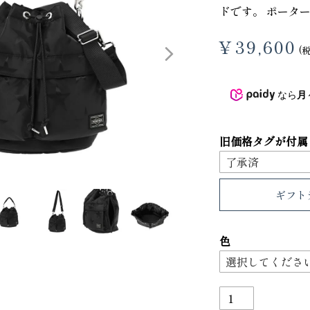
ドです。 ポーター
3
4
¥
39,600
なら
月
旧価格タグが付属
ギフト
り財布
PORTER ポーター ウィロー ウエス
色
トバッグ
25,300
GRIMM LAB アル
ード巾着
8,800