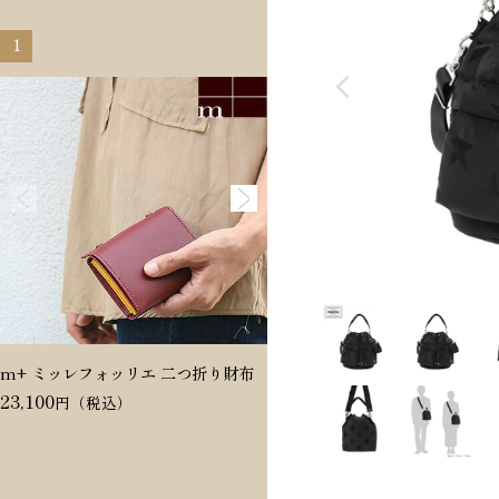
1
2
m+ ミッレフォッリエ 二つ折り財布
Dakota ヴィタミーナ 二つ折
23,100
20,350