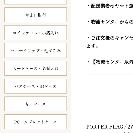
・配送業者はヤマト
がま口財布
・物流センターから
コインケース・
小銭入れ
・ご注文後のキャン
ます。
マネークリップ・
札ばさみ
・【物流センター以
カードケース・
名刺入れ
パスケース・
IDケース
キーケース
PC・タブレット
ケース
PORTER FLAG / 2