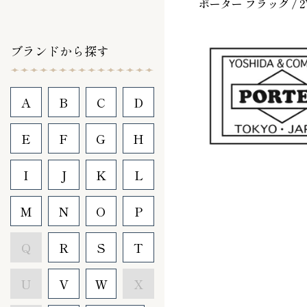
ポーター フラッグ /
ブランドから探す
A
B
C
D
E
F
G
H
I
J
K
L
M
N
O
P
Q
R
S
T
U
V
W
X