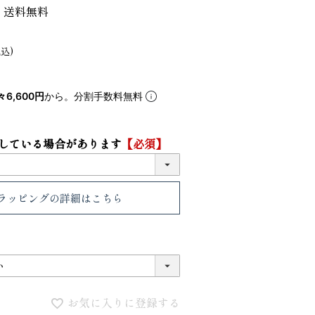
 送料無料
5
6
税込
々6,600円
から。分割手数料無料
している場合があります
【必須】
ラッピング
の詳細はこちら
VIOLAdORO TRERO トレロ トー
ace. エー
トバッグ
ュックサック
31,900
28,600
ファベット スエ
お気に入りに登録する