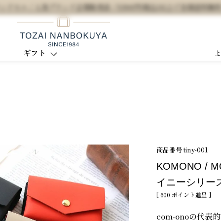
セル / 人気ブランド正規販売店 / 5,500円(税込)以上で全国送料無
ギフト
商品番号
tiny-001
KOMONO / M
イニーシリー
[
600
ポイント進呈 ]
com-onoの代