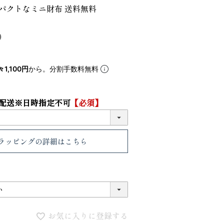
パクトなミニ財布 送料無料
5
6
1,100円
から。分割手数料無料
配送※日時指定不可
【必須】
ラッピング
の詳細はこちら
VIOLAdORO TRERO トレロ トー
ace. エー
トバッグ
ュックサック
31,900
28,600
ファベット スエ
お気に入りに登録する