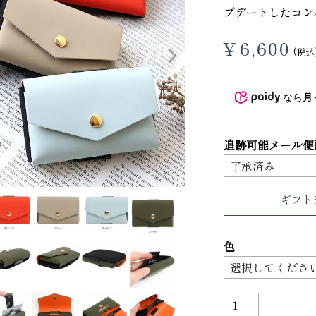
プデートしたコン
3
4
¥
6,600
税込
なら
月々
追跡可能メール便
ギフト
り財布
PORTER ポーター ウィロー ウエス
色
トバッグ
25,300
GRIMM LAB アル
ード巾着
8,800