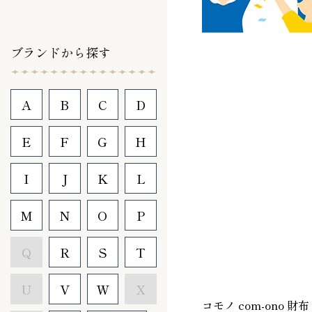
ブランドから探す
A
B
C
D
E
F
G
H
I
J
K
L
M
N
O
P
Q
R
S
T
U
V
W
X
コモノ com-ono 財布 