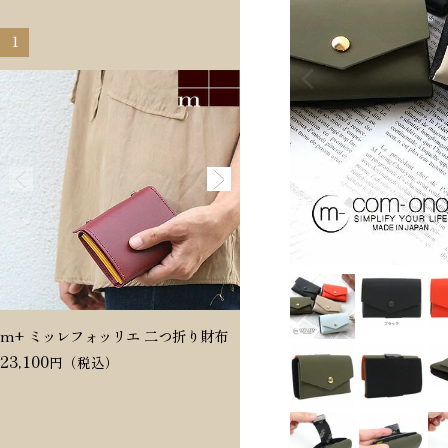
1
2
m+ ミッレフォッリエ 二つ折り財布
Dakota ヴィタミーナ 二つ折
23,100
20,350