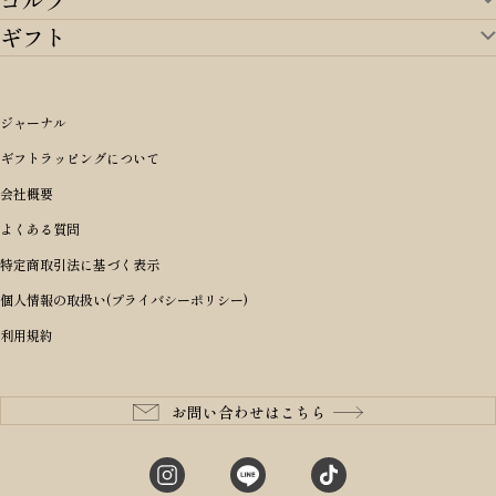
ゴルフ
ランドセルTOP
すべてを見る
ギフト
ゴルフTOP
すべてを見る
アイテムから選ぶ
ギフトTOP
すべてを見る
アイテムから選ぶ
ブランドから選ぶ
トートバッグ
シーンから探す
アイテムから選ぶ
リュックサック・デイパック・バックパック
価格から選ぶ
オリジナルランドセル
ジャーナル
m＋ エムピウ
性別・年齢から探す
ショルダーバッグ
誕生日
女の子ランドセル
ブランドから選ぶ
キャディバッグ
ギフトラッピングについて
PORTER 吉田カバン ポーター
〜49,999円
ボディバッグ・ウエストバッグ
結婚祝い
男の子ランドセル
ヘッドカバー
予算から探す
会社概要
BRIEFING ブリーフィング
男性向け
50,000円〜59,999円
BRIEFING ブリーフィング
長財布
出産祝い
ランドセル小物・その他
ゴルフ小物
よくある質問
Dakota ダコタ
女性向け
60,000円〜69,999円
master-piece マスターピース
〜4,999円
二つ折り財布
入学・進学祝い
レッド
ゴルフウェア/アクセサリー
特定商取引法に基づく表示
CLEDRAN クレドラン
10代
70,000円〜79,999円
JONES ジョーンズ
5,000円〜9,999円
三つ折り財布
成人祝い
ピンク
個人情報の取扱い(プライバシーポリシー)
aniary アニアリ
20代
80,000円〜
木の庄帆布
10,000円〜19,999円
コインケース・小銭入れ
就職・栄転祝い
パープル(ラベンダー)
利用規約
CIE シー
30代
20,000円〜29,999円
ゴルフコンペ景品
アイボリー
master-piece マスターピース
40代
30,000円〜39,999円
長寿・還暦祝い
キャメル
StitchandSew ステッチアンドソー
50代
40,000円〜
お問い合わせはこちら
記念品
ブラック
tsumori chisato ツモリチサト
60代
ブルー・ネイビー