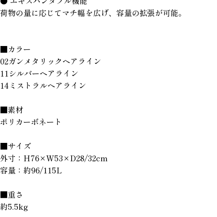
● エキスパンダプル機能
荷物の量に応じてマチ幅を広げ、容量の拡張が可能。
■カラー
02ガンメタリックヘアライン
11シルバーヘアライン
14ミストラルヘアライン
■素材
ポリカーボネート
■サイズ
外寸：H76×W53×D28/32cm
容量：約96/115L
■重さ
約5.5kg