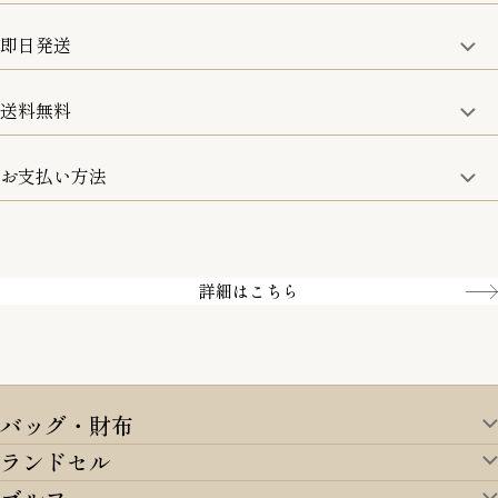
修理などのご相談に関しましては、責任を持って対応させてい
ただきます。
即日発送
8日以内なら、返品・交換も可能です。
詳細は、下記「詳細はこちら」からご確認ください。
送料無料
15:00までのご注文は即日発送
土日のみ13:00までのご注文は即日発送
お支払い方法
5,500円(税込)以上で全国送料無料となります。
お取寄せ商品を除く
一部の商品を除く
クレジットカード／銀行振込
Amazon pay／Paidy
詳細はこちら
バッグ・財布
ランドセル
バッグ・財布TOP