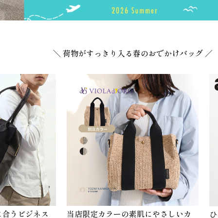
＼ 荷物がすっきり入る春のおでかけバッグ ／
に合うビジネス
当店限定カラーの素肌にやさしいカ
ひ