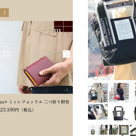
1
2
m+ ミッレフォッリエ 二つ折り財布
Dakota ヴィタミーナ 二つ折
23,100
20,350