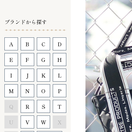
ブランドから探す
A
B
C
D
E
F
G
H
I
J
K
L
M
N
O
P
Q
R
S
T
U
V
W
X