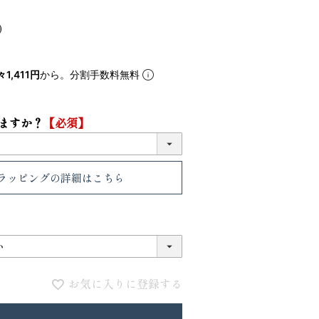
5
6
1,411円
から。分割手数料無料
ますか？
【必須】
ラッピング
の詳細はこちら
VIOLAdORO TRERO トレロ トー
ace. エー
トバッグ
ュックサック
31,900
28,600
ファベット スエ
お気に入りに登録する