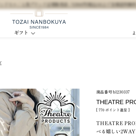
セル / 人気ブランド正規販売店 / 5,500円(税込)以上で全国送料無
ギフト
ズ
商品番号
bl230337
THEATRE P
[
770
ポイント進呈 ]
THEATRE P
べる嬉しい2WA