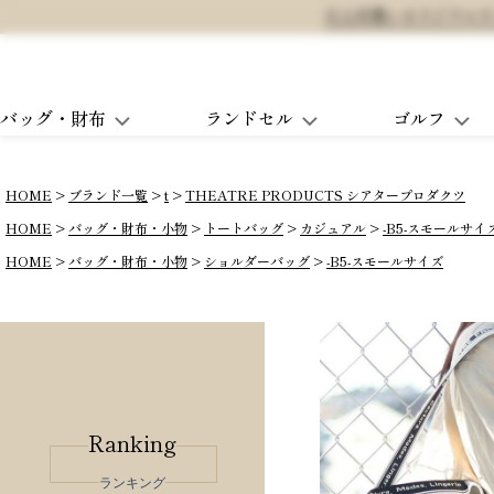
大人可愛いオリジナルランド
バッグ・財布
ランドセル
ゴルフ
HOME
ブランド一覧
t
THEATRE PRODUCTS シアタープロダクツ
HOME
バッグ・財布・小物
トートバッグ
カジュアル
-B5-スモールサイ
HOME
バッグ・財布・小物
ショルダーバッグ
-B5-スモールサイズ
Ranking
ランキング