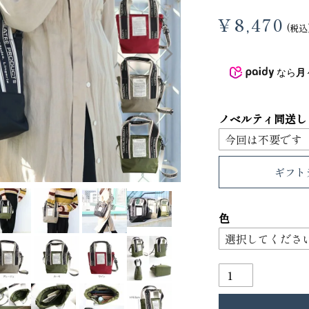
¥
8,470
3
4
税込
なら
月々
ノベルティ同送し
ギフト
色
り財布
PORTER ポーター ウィロー ウエス
トバッグ
25,300
GRIMM LAB アル
ード巾着
8,800