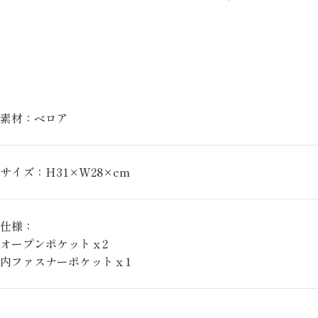
素材：ベロア
サイズ：H31×W28×cm
仕様：
オープンポケットｘ2
内ファスナーポケットｘ1