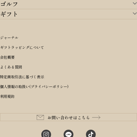
ゴルフ
ランドセルTOP
すべてを見る
ギフト
ゴルフTOP
すべてを見る
アイテムから選ぶ
ギフトTOP
すべてを見る
アイテムから選ぶ
ブランドから選ぶ
トートバッグ
シーンから探す
アイテムから選ぶ
リュックサック・デイパック・バックパック
価格から選ぶ
オリジナルランドセル
ジャーナル
m＋ エムピウ
性別・年齢から探す
ショルダーバッグ
誕生日
女の子ランドセル
ブランドから選ぶ
キャディバッグ
ギフトラッピングについて
PORTER 吉田カバン ポーター
〜49,999円
ボディバッグ・ウエストバッグ
結婚祝い
男の子ランドセル
ヘッドカバー
予算から探す
会社概要
BRIEFING ブリーフィング
男性向け
50,000円〜59,999円
BRIEFING ブリーフィング
長財布
出産祝い
ランドセル小物・その他
ゴルフ小物
よくある質問
Dakota ダコタ
女性向け
60,000円〜69,999円
master-piece マスターピース
〜4,999円
二つ折り財布
入学・進学祝い
レッド
ゴルフウェア/アクセサリー
特定商取引法に基づく表示
CLEDRAN クレドラン
10代
70,000円〜79,999円
JONES ジョーンズ
5,000円〜9,999円
三つ折り財布
成人祝い
ピンク
個人情報の取扱い(プライバシーポリシー)
aniary アニアリ
20代
80,000円〜
木の庄帆布
10,000円〜19,999円
コインケース・小銭入れ
就職・栄転祝い
パープル(ラベンダー)
利用規約
CIE シー
30代
20,000円〜29,999円
ゴルフコンペ景品
アイボリー
master-piece マスターピース
40代
30,000円〜39,999円
長寿・還暦祝い
キャメル
StitchandSew ステッチアンドソー
50代
40,000円〜
お問い合わせはこちら
記念品
ブラック
tsumori chisato ツモリチサト
60代
ブルー・ネイビー