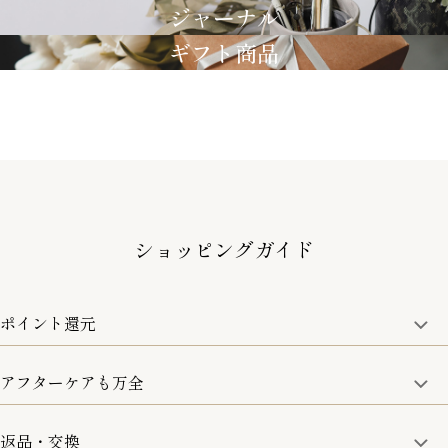
ジャーナル
ギフト商品
ショッピングガイド
ポイント還元
アフターケアも万全
商品金額の10%をポイント還元いたします。
一部の商品を除く
返品・交換
取り扱い商品はすべて正規品となります。