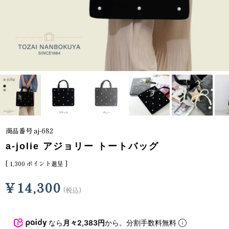
商品番号
aj-682
a-jolie アジョリー トートバッグ
[
1,300
ポイント進呈 ]
¥
14,300
税込
なら
月々2,383円
から。分割手数料無料