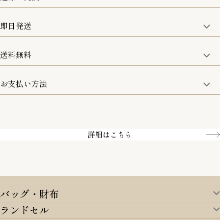
修理などのご相談に関しましては、責任を持って対応させてい
ただきます。
即日発送
8日以内なら、返品・交換も可能です。
詳細は、下記「詳細はこちら」からご確認ください。
送料無料
15:00までのご注文は即日発送
土日のみ13:00までのご注文は即日発送
お支払い方法
5,500円(税込)以上で全国送料無料となります。
お取寄せ商品を除く
一部の商品を除く
クレジットカード／銀行振込
Amazon pay／Paidy
詳細はこちら
バッグ・財布
ランドセル
バッグ・財布TOP