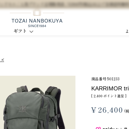
セル / 人気ブランド正規販売店 / 5,500円(税込)以上で全国送料無
ギフト
イズ
商品番号
501233
KARRIMOR t
[
2,400
ポイント進呈 ]
¥
26,400