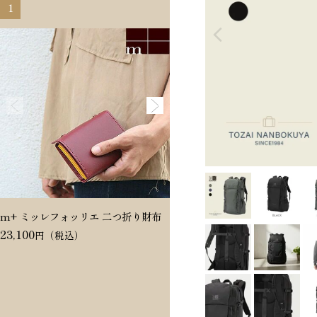
1
2
m+ ミッレフォッリエ 二つ折り財布
Dakota ヴィタミーナ 二つ折
23,100
20,350