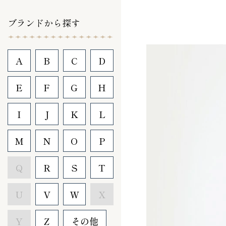
ブランドから探す
A
B
C
D
E
F
G
H
I
J
K
L
M
N
O
P
Q
R
S
T
U
V
W
X
Y
Z
その他