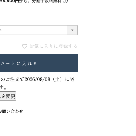
々4,400円
から。分割手数料無料
5
6
お気に入りに登録する
カートに入れる
でのご注文で
2026/08/08（土）
に
宅
す。
VIOLAdORO TRERO トレロ トー
ace. エー
先を変更
トバッグ
ュックサック
31,900
28,600
ファベット スエ
お問い合わせ