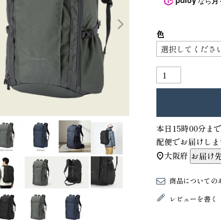
なら
月
3
4
色
本日
15時00分
ま
配便
でお届けしま
り財布
PORTER ポーター ウィロー ウエス
大阪府
お届け
トバッグ
25,300
GRIMM LAB アル
商品についての
ード巾着
レビューを書く
8,800