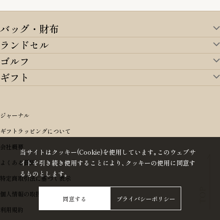
バッグ・財布
ランドセル
バッグ・財布TOP
ゴルフ
ランドセルTOP
すべてを見る
ギフト
ゴルフTOP
すべてを見る
アイテムから選ぶ
ギフトTOP
すべてを見る
アイテムから選ぶ
ブランドから選ぶ
トートバッグ
シーンから探す
アイテムから選ぶ
リュックサック・デイパック・バックパック
価格から選ぶ
オリジナルランドセル
ジャーナル
m＋ エムピウ
性別・年齢から探す
ショルダーバッグ
誕生日
女の子ランドセル
ブランドから選ぶ
キャディバッグ
ギフトラッピングについて
PORTER 吉田カバン ポーター
〜49,999円
ボディバッグ・ウエストバッグ
結婚祝い
男の子ランドセル
ヘッドカバー
予算から探す
会社概要
BRIEFING ブリーフィング
男性向け
50,000円〜59,999円
BRIEFING ブリーフィング
当サイトはクッキー(Cookie)を使用しています｡このウェブサ
長財布
出産祝い
ランドセル小物・その他
ゴルフ小物
イトを引き続き使用することにより､クッキーの使用に同意す
よくある質問
Dakota ダコタ
女性向け
60,000円〜69,999円
master-piece マスターピース
〜4,999円
るものとします｡
二つ折り財布
入学・進学祝い
レッド
ゴルフウェア/アクセサリー
特定商取引法に基づく表示
CLEDRAN クレドラン
10代
70,000円〜79,999円
JONES ジョーンズ
5,000円〜9,999円
三つ折り財布
成人祝い
ピンク
個人情報の取扱い(プライバシーポリシー)
aniary アニアリ
20代
80,000円〜
木の庄帆布
10,000円〜19,999円
同意する
プライバシーポリシー
コインケース・小銭入れ
就職・栄転祝い
パープル(ラベンダー)
利用規約
CIE シー
30代
20,000円〜29,999円