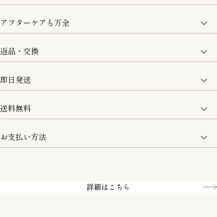
アフターケアも万全
商品金額の10%をポイント還元いたします。
一部の商品を除く
返品・交換
取り扱い商品はすべて正規品となります。
修理などのご相談に関しましては、責任を持って対応させてい
ただきます。
即日発送
8日以内なら、返品・交換も可能です。
詳細は、下記「詳細はこちら」からご確認ください。
送料無料
15:00までのご注文は即日発送
土日のみ13:00までのご注文は即日発送
お支払い方法
5,500円(税込)以上で全国送料無料となります。
お取寄せ商品を除く
一部の商品を除く
クレジットカード／銀行振込
Amazon pay／Paidy
詳細はこちら