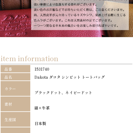
item information
品番
1531740
品名
Dakota ダコタ シンピット トートバッグ
カラー
ブラックドット、ネイビードット
素材
綿×牛革
生産国
日本製