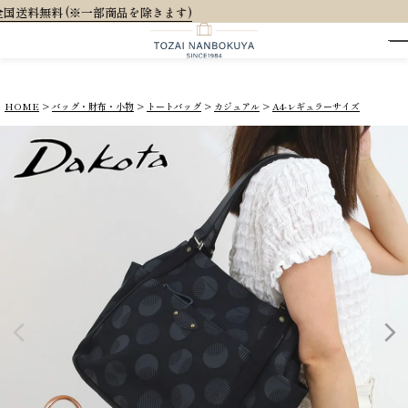
大人
HOME
バッグ・財布・小物
トートバッグ
カジュアル
A4-レギュラーサイズ