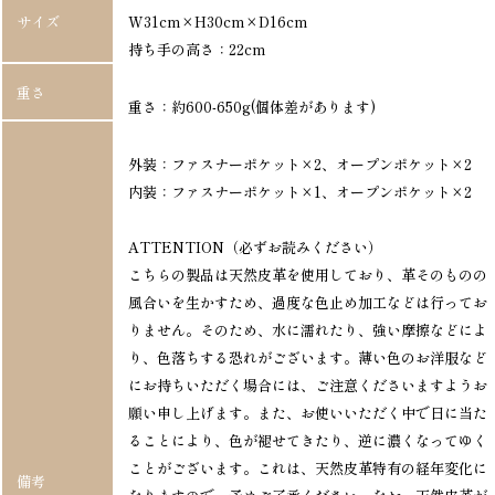
サイズ
W31cm×H30cm×D16cm
持ち手の高さ：22cm
重さ
重さ：約600-650g(個体差があります)
外装：ファスナーポケット×2、オープンポケット×2
内装：ファスナーポケット×1、オープンポケット×2
ATTENTION（必ずお読みください）
こちらの製品は天然皮革を使用しており、革そのものの
風合いを生かすため、過度な色止め加工などは行ってお
りません。そのため、水に濡れたり、強い摩擦などによ
り、色落ちする恐れがございます。薄い色のお洋服など
にお持ちいただく場合には、ご注意くださいますようお
願い申し上げます。また、お使いいただく中で日に当た
ることにより、色が褪せてきたり、逆に濃くなってゆく
ことがございます。これは、天然皮革特有の経年変化に
備考