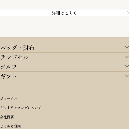
クレジットカード／銀行振込
Amazon pay／Paidy
詳細はこちら
バッグ・財布
ランドセル
バッグ・財布TOP
ゴルフ
ランドセルTOP
すべてを見る
ギフト
ゴルフTOP
すべてを見る
アイテムから選ぶ
ギフトTOP
すべてを見る
アイテムから選ぶ
ブランドから選ぶ
トートバッグ
シーンから探す
アイテムから選ぶ
リュックサック・デイパック・バックパック
価格から選ぶ
オリジナルランドセル
ジャーナル
m＋ エムピウ
性別・年齢から探す
ショルダーバッグ
誕生日
女の子ランドセル
ブランドから選ぶ
キャディバッグ
ギフトラッピングについて
PORTER 吉田カバン ポーター
〜49,999円
ボディバッグ・ウエストバッグ
結婚祝い
男の子ランドセル
ヘッドカバー
予算から探す
会社概要
BRIEFING ブリーフィング
男性向け
50,000円〜59,999円
BRIEFING ブリーフィング
長財布
出産祝い
ランドセル小物・その他
ゴルフ小物
よくある質問
Dakota ダコタ
女性向け
60,000円〜69,999円
master-piece マスターピース
〜4,999円