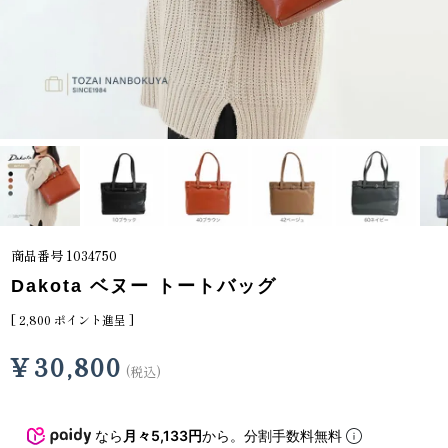
商品番号
1034750
Dakota ベヌー トートバッグ
[
2,800
ポイント進呈 ]
¥
30,800
税込
なら
月々5,133円
から。分割手数料無料