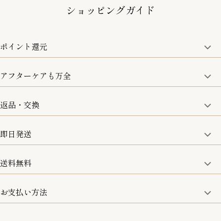
ショッピングガイド
ポイント還元
アフターケアも万全
商品金額の10%をポイント還元いたします。
一部の商品を除く
返品・交換
取り扱い商品はすべて正規品となります。
修理などのご相談に関しましては、責任を持って対応させてい
ただきます。
即日発送
8日以内なら、返品・交換も可能です。
詳細は、下記「詳細はこちら」からご確認ください。
送料無料
15:00までのご注文は即日発送
土日のみ13:00までのご注文は即日発送
お支払い方法
5,500円(税込)以上で全国送料無料となります。
お取寄せ商品を除く
一部の商品を除く