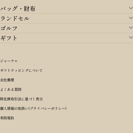
バッグ・財布
ランドセル
バッグ・財布TOP
ゴルフ
ランドセルTOP
すべてを見る
ギフト
ゴルフTOP
すべてを見る
アイテムから選ぶ
ギフトTOP
すべてを見る
アイテムから選ぶ
ブランドから選ぶ
トートバッグ
シーンから探す
アイテムから選ぶ
リュックサック・デイパック・バックパック
価格から選ぶ
オリジナルランドセル
ジャーナル
m＋ エムピウ
性別・年齢から探す
ショルダーバッグ
誕生日
女の子ランドセル
ブランドから選ぶ
キャディバッグ
ギフトラッピングについて
PORTER 吉田カバン ポーター
〜49,999円
ボディバッグ・ウエストバッグ
結婚祝い
男の子ランドセル
ヘッドカバー
予算から探す
会社概要
BRIEFING ブリーフィング
男性向け
50,000円〜59,999円
BRIEFING ブリーフィング
長財布
出産祝い
ランドセル小物・その他
ゴルフ小物
よくある質問
Dakota ダコタ
女性向け
60,000円〜69,999円
master-piece マスターピース
〜4,999円
二つ折り財布
入学・進学祝い
レッド
ゴルフウェア/アクセサリー
特定商取引法に基づく表示
CLEDRAN クレドラン
10代
70,000円〜79,999円
JONES ジョーンズ
5,000円〜9,999円
三つ折り財布
成人祝い
ピンク
個人情報の取扱い(プライバシーポリシー)
aniary アニアリ
20代
80,000円〜
木の庄帆布
10,000円〜19,999円
コインケース・小銭入れ
就職・栄転祝い
パープル(ラベンダー)
利用規約
CIE シー
30代
20,000円〜29,999円
ゴルフコンペ景品
アイボリー
master-piece マスターピース
40代
30,000円〜39,999円