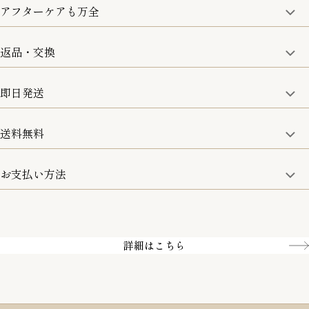
アフターケアも万全
商品金額の10%をポイント還元いたします。
一部の商品を除く
返品・交換
取り扱い商品はすべて正規品となります。
修理などのご相談に関しましては、責任を持って対応させてい
ただきます。
即日発送
8日以内なら、返品・交換も可能です。
詳細は、下記「詳細はこちら」からご確認ください。
送料無料
15:00までのご注文は即日発送
土日のみ13:00までのご注文は即日発送
お支払い方法
5,500円(税込)以上で全国送料無料となります。
お取寄せ商品を除く
一部の商品を除く
クレジットカード／銀行振込
Amazon pay／Paidy
詳細はこちら