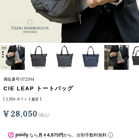
商品番号
072304
CIE LEAP トートバッグ
[
2,550
ポイント進呈 ]
¥
28,050
税込
なら
月々4,675円
から。分割手数料無料