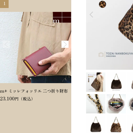
1
2
m+ ミッレフォッリエ 二つ折り財布
Dakota ヴィタミーナ 二つ折
23,100
20,350