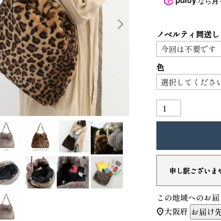
なら
月
3
4
ノベルティ同送し
色
り財布
PORTER ポーター ウィロー ウエス
トバッグ
申し訳ございま
25,300
GRIMM LAB アル
ード巾着
この地域へのお届
8,800
大阪府
お届け