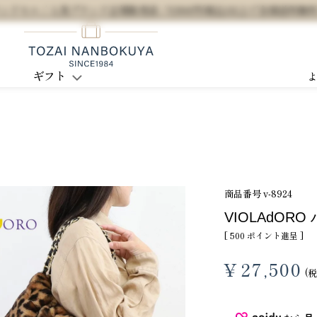
セル / 人気ブランド正規販売店 / 5,500円(税込)以上で全国送料無
ギフト
商品番号
v-8924
VIOLAdOR
[
500
ポイント進呈 ]
¥
27,500
税