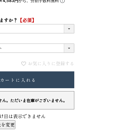
々4,583円
から。分割手数料無料
5
6
ますか？
【必須】
お気に入りに登録する
カートに入れる
VIOLAdORO TRERO トレロ トー
ace. エー
トバッグ
ュックサック
せん。ただいま在庫がございません。
31,900
28,600
ファベット スエ
け日は表示できません
先を変更