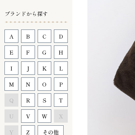
ブランドから探す
A
B
C
D
E
F
G
H
I
J
K
L
M
N
O
P
Q
R
S
T
U
V
W
X
Y
Z
その他