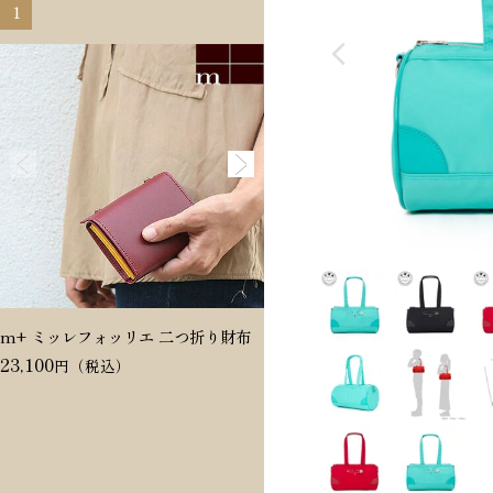
1
2
m+ ミッレフォッリエ 二つ折り財布
Dakota ヴィタミーナ 二つ折
23,100
20,350