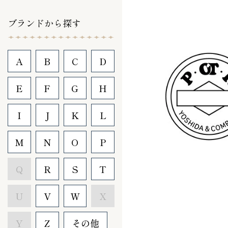
ブランドから探す
A
B
C
D
E
F
G
H
I
J
K
L
M
N
O
P
Q
R
S
T
U
V
W
X
Y
Z
その他