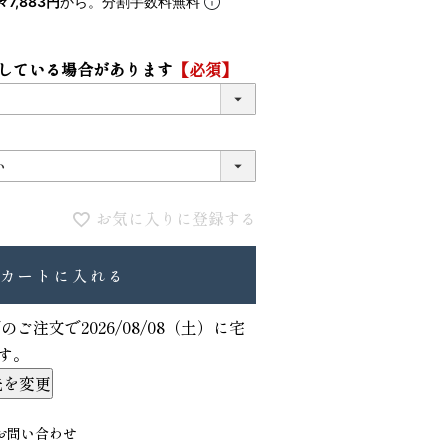
々7,883円
から。分割手数料無料
5
6
している場合があります
【必須】
お気に入りに登録する
カートに入れる
VIOLAdORO TRERO トレロ トー
ace. エー
でのご注文で
2026/08/08（土）
に
宅
トバッグ
ュックサック
す。
31,900
28,600
ファベット スエ
先を変更
お問い合わせ