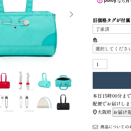
なら
月
3
4
旧価格タグが付属
色
り財布
PORTER ポーター ウィロー ウエス
本日
15時00分
ま
トバッグ
配便
でお届けしま
25,300
GRIMM LAB アル
大阪府
お届け
ード巾着
8,800
商品についての