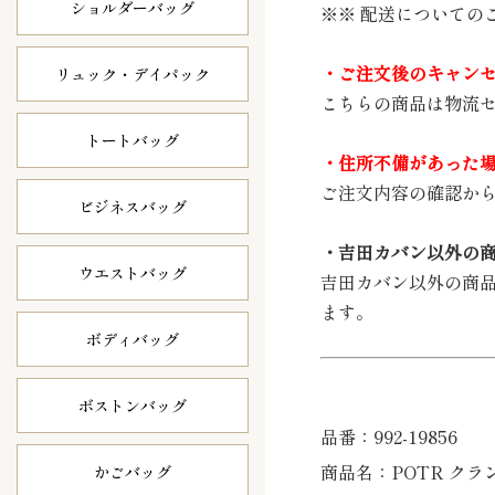
ショルダーバッグ
※※ 配送についての
・ご注文後のキャン
リュック・
デイパック
こちらの商品は物流
トートバッグ
・住所不備があった
ご注文内容の確認か
ビジネスバッグ
・吉田カバン以外の
ウエストバッグ
吉田カバン以外の商
ます。
ボディバッグ
ボストンバッグ
品番：992-19856
商品名：POTR クラン 
かごバッグ