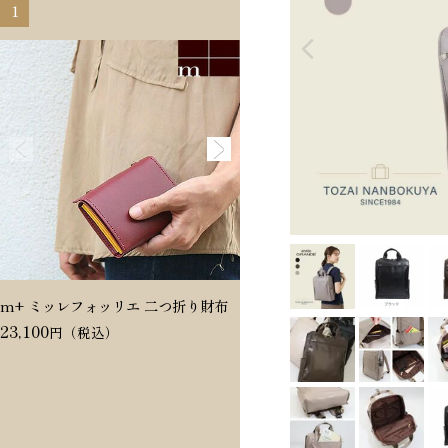
1
2
m+ ミッレフォッリエ 二つ折り財布
Dakota ヴィタミーナ 二つ折
23,100
20,350