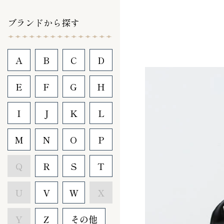
ブランドから探す
A
B
C
D
E
F
G
H
I
J
K
L
M
N
O
P
Q
R
S
T
U
V
W
X
Y
Z
その他