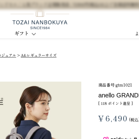
セル / 人気ブランド正規販売店 / 5,500円(税込)以上で全国送料無
ギフト
カジュアル
A4-レギュラーサイズ
商品番号
gtm1021
anello GR
[
118
ポイント進呈 ]
¥
6,490
税込