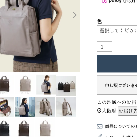
なら
月
3
4
色
申し訳ございま
り財布
PORTER ポーター ウィロー ウエス
トバッグ
この地域へのお届
25,300
GRIMM LAB アル
大阪府
お届け
ード巾着
8,800
商品についての