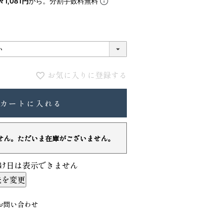
々1,081円
から。分割手数料無料
5
6
お気に入りに登録する
カートに入れる
せん。ただいま在庫がございません。
VIOLAdORO TRERO トレロ トー
ace. エー
トバッグ
ュックサック
け日は表示できません
31,900
28,600
ファベット スエ
先を変更
お問い合わせ