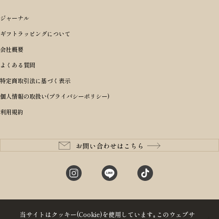
すべてを見る
アイテムから選ぶ
ブランドから選ぶ
トートバッグ
シーンから探す
アイテムから選ぶ
リュックサック・デイパック・バックパック
価格から選ぶ
オリジナルランドセル
ジャーナル
m＋ エムピウ
性別・年齢から探す
ショルダーバッグ
誕生日
女の子ランドセル
ブランドから選ぶ
キャディバッグ
ギフトラッピングについて
PORTER 吉田カバン ポーター
〜49,999円
ボディバッグ・ウエストバッグ
結婚祝い
男の子ランドセル
ヘッドカバー
予算から探す
会社概要
BRIEFING ブリーフィング
男性向け
50,000円〜59,999円
BRIEFING ブリーフィング
長財布
出産祝い
ランドセル小物・その他
ゴルフ小物
よくある質問
Dakota ダコタ
女性向け
60,000円〜69,999円
master-piece マスターピース
〜4,999円
二つ折り財布
入学・進学祝い
レッド
ゴルフウェア/アクセサリー
特定商取引法に基づく表示
CLEDRAN クレドラン
10代
70,000円〜79,999円
JONES ジョーンズ
5,000円〜9,999円
三つ折り財布
成人祝い
ピンク
個人情報の取扱い(プライバシーポリシー)
aniary アニアリ
20代
80,000円〜
木の庄帆布
10,000円〜19,999円
コインケース・小銭入れ
就職・栄転祝い
パープル(ラベンダー)
利用規約
CIE シー
30代
20,000円〜29,999円
ゴルフコンペ景品
アイボリー
master-piece マスターピース
40代
30,000円〜39,999円
長寿・還暦祝い
キャメル
StitchandSew ステッチアンドソー
50代
40,000円〜
お問い合わせはこちら
記念品
ブラック
tsumori chisato ツモリチサト
60代
ブルー・ネイビー
グリーン
当サイトはクッキー(Cookie)を使用しています｡このウェブサ