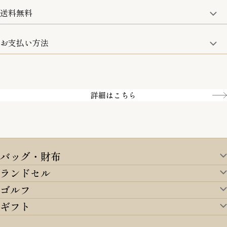
詳細は、下記「詳細はこちら」からご確認ください。
送料無料
15:00までのご注文は即日発送
土日のみ13:00までのご注文は即日発送
お支払い方法
5,500円(税込)以上で全国送料無料となります。
お取寄せ商品を除く
一部の商品を除く
クレジットカード／銀行振込
Amazon pay／Paidy
詳細はこちら
バッグ・財布
ランドセル
バッグ・財布TOP
ゴルフ
ランドセルTOP
すべてを見る
ギフト
ゴルフTOP
すべてを見る
アイテムから選ぶ
ギフトTOP