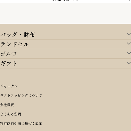
バッグ・財布
ランドセル
バッグ・財布TOP
ゴルフ
ランドセルTOP
すべてを見る
ギフト
ゴルフTOP
すべてを見る
アイテムから選ぶ
ギフトTOP
すべてを見る
アイテムから選ぶ
ブランドから選ぶ
トートバッグ
シーンから探す
アイテムから選ぶ
リュックサック・デイパック・バックパック
価格から選ぶ
オリジナルランドセル
ジャーナル
m＋ エムピウ
性別・年齢から探す
ショルダーバッグ
誕生日
女の子ランドセル
ブランドから選ぶ
キャディバッグ
ギフトラッピングについて
PORTER 吉田カバン ポーター
〜49,999円
ボディバッグ・ウエストバッグ
結婚祝い
男の子ランドセル
ヘッドカバー
予算から探す
会社概要
BRIEFING ブリーフィング
男性向け
50,000円〜59,999円
BRIEFING ブリーフィング
長財布
出産祝い
ランドセル小物・その他
ゴルフ小物
よくある質問
Dakota ダコタ
女性向け
60,000円〜69,999円
master-piece マスターピース
〜4,999円
二つ折り財布
入学・進学祝い
レッド
ゴルフウェア/アクセサリー
特定商取引法に基づく表示
CLEDRAN クレドラン
10代
70,000円〜79,999円
JONES ジョーンズ
5,000円〜9,999円