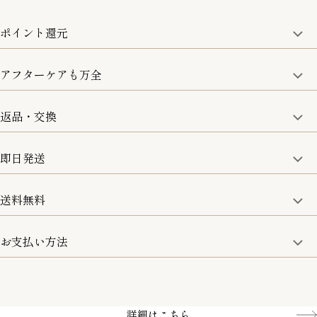
ポイント還元
アフターケアも万全
商品金額の10%をポイント還元いたします。
一部の商品を除く
返品・交換
取り扱い商品はすべて正規品となります。
修理などのご相談に関しましては、責任を持って対応させてい
ただきます。
即日発送
8日以内なら、返品・交換も可能です。
詳細は、下記「詳細はこちら」からご確認ください。
送料無料
15:00までのご注文は即日発送
土日のみ13:00までのご注文は即日発送
お支払い方法
5,500円(税込)以上で全国送料無料となります。
お取寄せ商品を除く
一部の商品を除く
クレジットカード／銀行振込
Amazon pay／Paidy
詳細はこちら