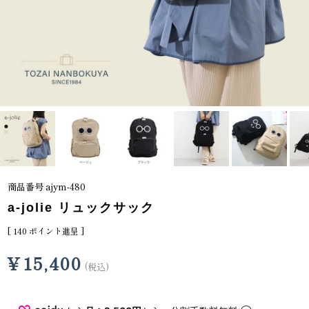
商品番号
ajym-480
a-jolie リュックサック
[
140
ポイント進呈 ]
¥
15,400
税込