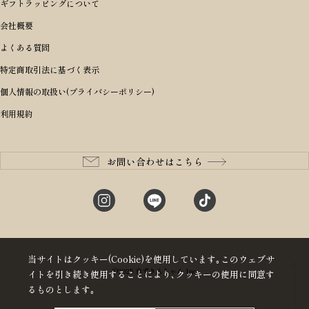
性別・年齢から探す
ショルダーバッグ
誕生日
女の子ランドセル
ブランドから選ぶ
キャディバッグ
ギフトラッピングについて
PORTER 吉田カバン ポーター
〜49,999円
ボディバッグ・ウエストバッグ
結婚祝い
男の子ランドセル
ヘッドカバー
予算から探す
会社概要
BRIEFING ブリーフィング
男性向け
50,000円〜59,999円
BRIEFING ブリーフィング
長財布
出産祝い
ランドセル小物・その他
ゴルフ小物
よくある質問
Dakota ダコタ
女性向け
60,000円〜69,999円
master-piece マスターピース
〜4,999円
二つ折り財布
入学・進学祝い
レッド
ゴルフウェア/アクセサリー
特定商取引法に基づく表示
CLEDRAN クレドラン
10代
70,000円〜79,999円
JONES ジョーンズ
5,000円〜9,999円
三つ折り財布
成人祝い
ピンク
個人情報の取扱い(プライバシーポリシー)
aniary アニアリ
20代
80,000円〜
木の庄帆布
10,000円〜19,999円
コインケース・小銭入れ
就職・栄転祝い
パープル(ラベンダー)
利用規約
CIE シー
30代
20,000円〜29,999円
ゴルフコンペ景品
アイボリー
master-piece マスターピース
40代
30,000円〜39,999円
長寿・還暦祝い
キャメル
StitchandSew ステッチアンドソー
50代
40,000円〜
お問い合わせはこちら
記念品
ブラック
tsumori chisato ツモリチサト
60代
ブルー・ネイビー
グリーン
当サイトはクッキー(Cookie)を使用しています｡このウェブサ
©2025 赤ずきんちゃん Inc
イトを引き続き使用することにより､クッキーの使用に同意す
るものとします｡