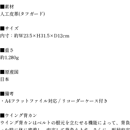
■素材
人工皮革(タフガード)
■サイズ
内寸：約W23.5×H31.5×D12cm
■重さ
約1,280g
■原産国
日本
■備考
・A4フラットファイル対応 / リコーダーケース付き
■ウイング背カン
ウイング背カンはベルトの根元を立たせる機能によって、背負
った時に体に密着し、安定して背負えます。さらに、形状安定