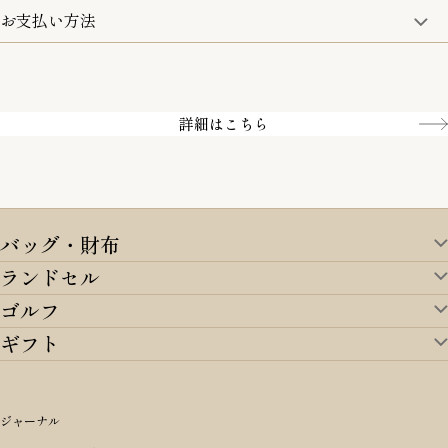
お支払い方法
5,500円(税込)以上で全国送料無料となります。
お取寄せ商品を除く
一部の商品を除く
クレジットカード／銀行振込
Amazon pay／Paidy
詳細はこちら
バッグ・財布
ランドセル
バッグ・財布TOP
ゴルフ
ランドセルTOP
すべてを見る
ギフト
ゴルフTOP
すべてを見る
アイテムから選ぶ
ギフトTOP
すべてを見る
アイテムから選ぶ
ブランドから選ぶ
トートバッグ
シーンから探す
アイテムから選ぶ
リュックサック・デイパック・バックパック
価格から選ぶ
オリジナルランドセル
ジャーナル
m＋ エムピウ