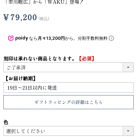
「市川鞄広」から「WAKU」登場！
¥
79,200
税込
なら
月々13,200円
から。分割手数料無料
刻印は承れない商品となります。
【必須】
【お届け納期】
ギフトラッピング
の詳細はこちら
色