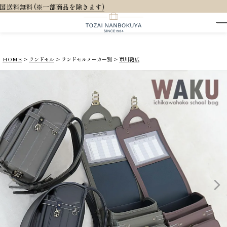
大人可愛いオリジ
HOME
ランドセル
ランドセルメーカー別
市川鞄広