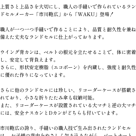
上質さと上品さを大切にし、職人の手縫いで作られているラン
ドセルメーカー「市川鞄広」から「WAKU」登場！
職人が一つ一つ手縫いで作ることにより、品質と耐久性を兼ね
備えた丈夫なランドセルに仕上がっております。
ウイング背カンは、ベルトの根元を立たせることで、体に密着
し、安定して背負えます。
さらに、形状安定樹脂（エコボーン）を内蔵し、強度と耐久性
に優れた作りになっています。
さらに他のランドセルには珍しい、リコーダーケースが搭載さ
れており、小さな折りたたみ傘も収納可能。
また、リコーダーケースが設置されている大マチと逆の大マチ
には、安全ナスカンとDカンがどちらも付いています。
市川鞄広の誇り、手縫いの職人技で生み出されたランドセル
は、 お子様の背中をやさしく包み込みながら、パートナーと