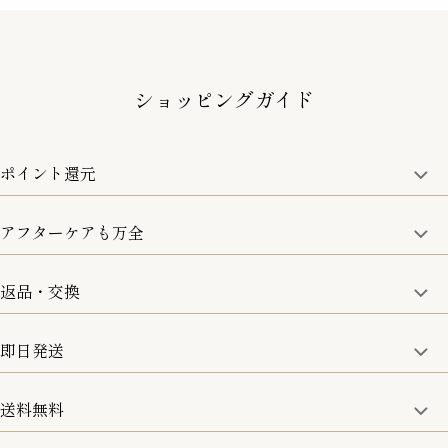
ショッピングガイド
ポイント還元
アフターケアも万全
商品金額の10%をポイント還元いたします。
一部の商品を除く
返品・交換
取り扱い商品はすべて正規品となります。
修理などのご相談に関しましては、責任を持って対応させてい
ただきます。
即日発送
8日以内なら、返品・交換も可能です。
詳細は、下記「詳細はこちら」からご確認ください。
送料無料
15:00までのご注文は即日発送
土日のみ13:00までのご注文は即日発送