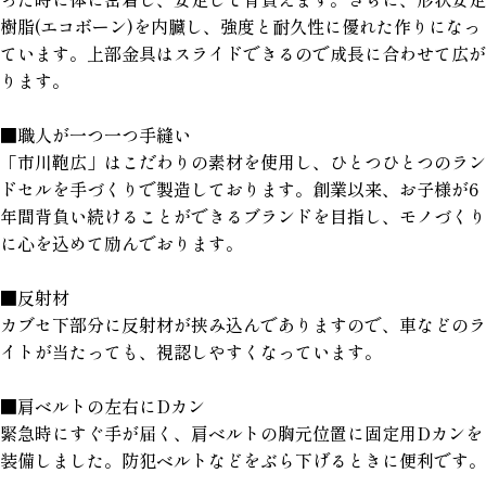
樹脂(エコボーン)を内臓し、強度と耐久性に優れた作りになっ
ています。上部金具はスライドできるので成長に合わせて広が
ります。
■職人が一つ一つ手縫い
「市川鞄広」はこだわりの素材を使用し、ひとつひとつのラン
ドセルを手づくりで製造しております。創業以来、お子様が6
年間背負い続けることができるブランドを目指し、モノづくり
に心を込めて励んでおります。
■反射材
カブセ下部分に反射材が挟み込んでありますので、車などのラ
イトが当たっても、視認しやすくなっています。
■肩ベルトの左右にDカン
緊急時にすぐ手が届く、肩ベルトの胸元位置に固定用Dカンを
装備しました。防犯ベルトなどをぶら下げるときに便利です。