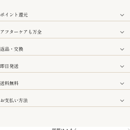
ポイント還元
アフターケアも万全
商品金額の10%をポイント還元いたします。
一部の商品を除く
返品・交換
取り扱い商品はすべて正規品となります。
修理などのご相談に関しましては、責任を持って対応させてい
ただきます。
即日発送
8日以内なら、返品・交換も可能です。
詳細は、下記「詳細はこちら」からご確認ください。
送料無料
15:00までのご注文は即日発送
土日のみ13:00までのご注文は即日発送
お支払い方法
5,500円(税込)以上で全国送料無料となります。
お取寄せ商品を除く
一部の商品を除く
クレジットカード／銀行振込
Amazon pay／Paidy