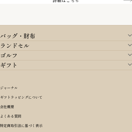
詳細はこちら
バッグ・財布
ランドセル
バッグ・財布TOP
ゴルフ
ランドセルTOP
すべてを見る
ギフト
ゴルフTOP
すべてを見る
アイテムから選ぶ
ギフトTOP
すべてを見る
アイテムから選ぶ
ブランドから選ぶ
トートバッグ
シーンから探す
アイテムから選ぶ
リュックサック・デイパック・バックパック
価格から選ぶ
オリジナルランドセル
ジャーナル
m＋ エムピウ
性別・年齢から探す
ショルダーバッグ
誕生日
女の子ランドセル
ブランドから選ぶ
キャディバッグ
ギフトラッピングについて
PORTER 吉田カバン ポーター
〜49,999円
ボディバッグ・ウエストバッグ
結婚祝い
男の子ランドセル
ヘッドカバー
予算から探す
会社概要
BRIEFING ブリーフィング
男性向け
50,000円〜59,999円
BRIEFING ブリーフィング
長財布
出産祝い
ランドセル小物・その他
ゴルフ小物
よくある質問
Dakota ダコタ
女性向け
60,000円〜69,999円
master-piece マスターピース
〜4,999円
二つ折り財布
入学・進学祝い
レッド
ゴルフウェア/アクセサリー
特定商取引法に基づく表示
CLEDRAN クレドラン
10代
70,000円〜79,999円
JONES ジョーンズ
5,000円〜9,999円