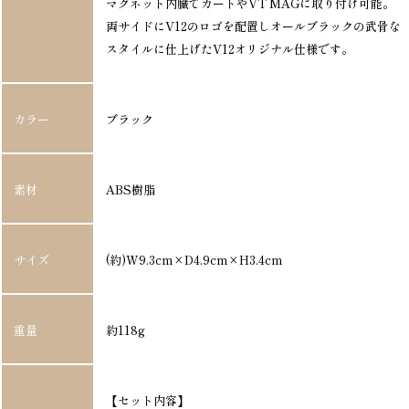
マグネット内臓でカートやVT MAGに取り付け可能。
両サイドにV12のロゴを配置しオールブラックの武骨な
スタイルに仕上げたV12オリジナル仕様です。
カラー
ブラック
素材
ABS樹脂
サイズ
(約)W9.3cm×D4.9cm×H3.4cm
重量
約118g
【セット内容】