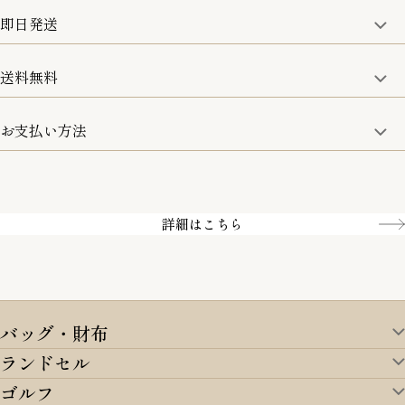
ただきます。
即日発送
8日以内なら、返品・交換も可能です。
詳細は、下記「詳細はこちら」からご確認ください。
送料無料
15:00までのご注文は即日発送
土日のみ13:00までのご注文は即日発送
お支払い方法
5,500円(税込)以上で全国送料無料となります。
お取寄せ商品を除く
一部の商品を除く
クレジットカード／銀行振込
Amazon pay／Paidy
詳細はこちら
バッグ・財布
ランドセル
バッグ・財布TOP
ゴルフ
ランドセルTOP
すべてを見る