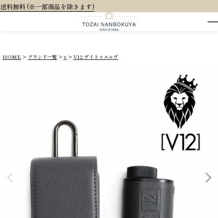
大人可愛いオリジ
HOME
ブランド一覧
v
V12 ヴイトゥエルヴ