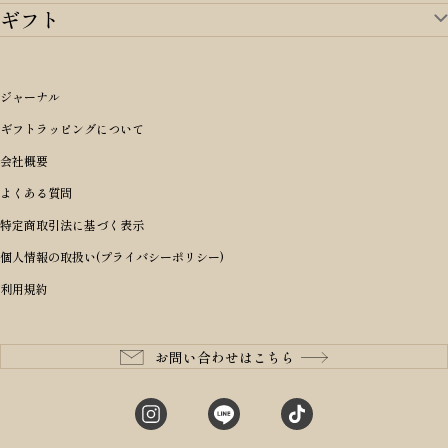
ギフト
ゴルフTOP
すべてを見る
アイテムから選ぶ
ギフトTOP
すべてを見る
アイテムから選ぶ
ブランドから選ぶ
トートバッグ
シーンから探す
アイテムから選ぶ
リュックサック・デイパック・バックパック
価格から選ぶ
オリジナルランドセル
ジャーナル
m＋ エムピウ
性別・年齢から探す
ショルダーバッグ
誕生日
女の子ランドセル
ブランドから選ぶ
キャディバッグ
ギフトラッピングについて
PORTER 吉田カバン ポーター
〜49,999円
ボディバッグ・ウエストバッグ
結婚祝い
男の子ランドセル
ヘッドカバー
予算から探す
会社概要
BRIEFING ブリーフィング
男性向け
50,000円〜59,999円
BRIEFING ブリーフィング
長財布
出産祝い
ランドセル小物・その他
ゴルフ小物
よくある質問
Dakota ダコタ
女性向け
60,000円〜69,999円
master-piece マスターピース
〜4,999円
二つ折り財布
入学・進学祝い
レッド
ゴルフウェア/アクセサリー
特定商取引法に基づく表示
CLEDRAN クレドラン
10代
70,000円〜79,999円
JONES ジョーンズ
5,000円〜9,999円
三つ折り財布
成人祝い
ピンク
個人情報の取扱い(プライバシーポリシー)
aniary アニアリ
20代
80,000円〜
木の庄帆布
10,000円〜19,999円
コインケース・小銭入れ
就職・栄転祝い
パープル(ラベンダー)
利用規約
CIE シー
30代
20,000円〜29,999円
ゴルフコンペ景品
アイボリー
master-piece マスターピース
40代
30,000円〜39,999円
長寿・還暦祝い
キャメル
StitchandSew ステッチアンドソー
50代
40,000円〜
お問い合わせはこちら
記念品
ブラック
tsumori chisato ツモリチサト
60代
ブルー・ネイビー