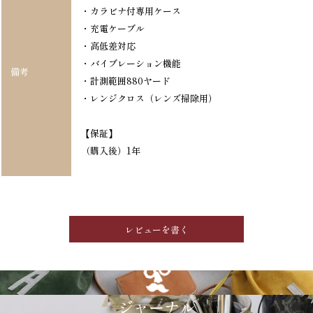
・カラビナ付専用ケース
・充電ケーブル
・高低差対応
・バイブレーション機能
備考
・計測範囲880ヤード
・レンジクロス（レンズ掃除用）
【保証】
（購入後）1年
レビューを書く
GRIMM LAB
ジャーナル