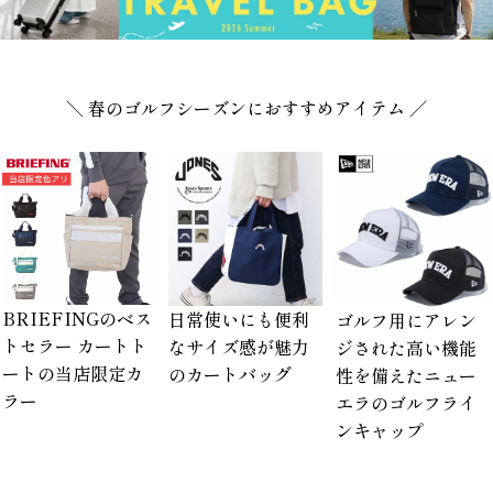
＼ 春のゴルフシーズンにおすすめアイテム ／
BRIEFINGのベス
日常使いにも便利
ゴルフ用にアレン
トセラー カートト
なサイズ感が魅力
ジされた高い機能
ートの当店限定カ
のカートバッグ
性を備えたニュー
ラー
エラのゴルフライ
ンキャップ