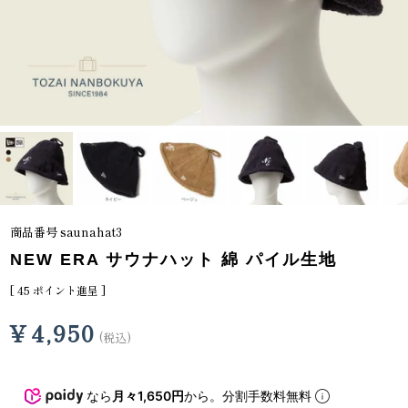
商品番号
saunahat3
NEW ERA サウナハット 綿 パイル生地
[
45
ポイント進呈 ]
¥
4,950
税込
なら
月々1,650円
から。分割手数料無料