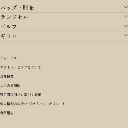
バッグ・財布
ランドセル
バッグ・財布TOP
ゴルフ
ランドセルTOP
すべてを見る
ギフト
ゴルフTOP
すべてを見る
アイテムから選ぶ
ギフトTOP
すべてを見る
アイテムから選ぶ
ブランドから選ぶ
トートバッグ
シーンから探す
アイテムから選ぶ
リュックサック・デイパック・バックパック
価格から選ぶ
オリジナルランドセル
ジャーナル
m＋ エムピウ
性別・年齢から探す
ショルダーバッグ
誕生日
女の子ランドセル
ブランドから選ぶ
キャディバッグ
ギフトラッピングについて
PORTER 吉田カバン ポーター
〜49,999円
ボディバッグ・ウエストバッグ
結婚祝い
男の子ランドセル
ヘッドカバー
予算から探す
会社概要
BRIEFING ブリーフィング
男性向け
50,000円〜59,999円
BRIEFING ブリーフィング
長財布
出産祝い
ランドセル小物・その他
ゴルフ小物
よくある質問
Dakota ダコタ
女性向け
60,000円〜69,999円
master-piece マスターピース
〜4,999円
二つ折り財布
入学・進学祝い
レッド
ゴルフウェア/アクセサリー
特定商取引法に基づく表示
CLEDRAN クレドラン
10代
70,000円〜79,999円
JONES ジョーンズ
5,000円〜9,999円
三つ折り財布
成人祝い
ピンク
個人情報の取扱い(プライバシーポリシー)
aniary アニアリ
20代
80,000円〜
木の庄帆布
10,000円〜19,999円
コインケース・小銭入れ
就職・栄転祝い
パープル(ラベンダー)
利用規約
CIE シー
30代
20,000円〜29,999円
ゴルフコンペ景品
アイボリー
master-piece マスターピース
40代
30,000円〜39,999円