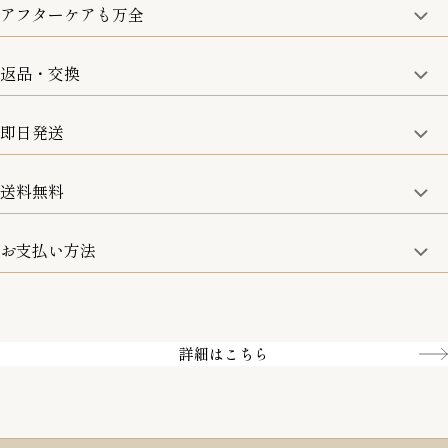
アフターケアも万全
商品金額の10%をポイント還元いたします。
一部の商品を除く
返品・交換
取り扱い商品はすべて正規品となります。
修理などのご相談に関しましては、責任を持って対応させてい
ただきます。
即日発送
8日以内なら、返品・交換も可能です。
詳細は、下記「詳細はこちら」からご確認ください。
送料無料
15:00までのご注文は即日発送
土日のみ13:00までのご注文は即日発送
お支払い方法
5,500円(税込)以上で全国送料無料となります。
お取寄せ商品を除く
一部の商品を除く
クレジットカード／銀行振込
Amazon pay／Paidy
詳細はこちら