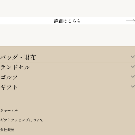
一部の商品を除く
クレジットカード／銀行振込
Amazon pay／Paidy
詳細はこちら
バッグ・財布
ランドセル
バッグ・財布TOP
ゴルフ
ランドセルTOP
すべてを見る
ギフト
ゴルフTOP
すべてを見る
アイテムから選ぶ
ギフトTOP
すべてを見る
アイテムから選ぶ
ブランドから選ぶ
トートバッグ
シーンから探す
アイテムから選ぶ
リュックサック・デイパック・バックパック
価格から選ぶ
オリジナルランドセル
ジャーナル
m＋ エムピウ
性別・年齢から探す
ショルダーバッグ
誕生日
女の子ランドセル
ブランドから選ぶ
キャディバッグ
ギフトラッピングについて
PORTER 吉田カバン ポーター
〜49,999円
ボディバッグ・ウエストバッグ
結婚祝い
男の子ランドセル
ヘッドカバー
予算から探す
会社概要
BRIEFING ブリーフィング
男性向け
50,000円〜59,999円
BRIEFING ブリーフィング