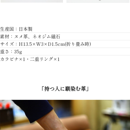
生産国：日本製
素材：ヌメ革、ネオジム磁石
サイズ：H13.5×W3×D1.5cm(折り畳み時)
重さ：35g
カラビナ×1・二重リング×1
「持つ人に馴染む革」