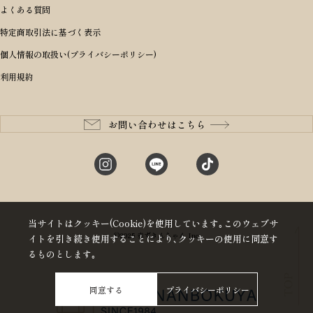
長財布
出産祝い
ランドセル小物・その他
ゴルフ小物
よくある質問
Dakota ダコタ
女性向け
60,000円〜69,999円
master-piece マスターピース
〜4,999円
二つ折り財布
入学・進学祝い
レッド
ゴルフウェア/アクセサリー
特定商取引法に基づく表示
CLEDRAN クレドラン
10代
70,000円〜79,999円
JONES ジョーンズ
5,000円〜9,999円
三つ折り財布
成人祝い
ピンク
個人情報の取扱い(プライバシーポリシー)
aniary アニアリ
20代
80,000円〜
木の庄帆布
10,000円〜19,999円
コインケース・小銭入れ
就職・栄転祝い
パープル(ラベンダー)
利用規約
CIE シー
30代
20,000円〜29,999円
ゴルフコンペ景品
アイボリー
master-piece マスターピース
40代
30,000円〜39,999円
長寿・還暦祝い
キャメル
StitchandSew ステッチアンドソー
50代
40,000円〜
お問い合わせはこちら
記念品
ブラック
tsumori chisato ツモリチサト
60代
ブルー・ネイビー
グリーン
当サイトはクッキー(Cookie)を使用しています｡このウェブサ
©2025 赤ずきんちゃん Inc
イトを引き続き使用することにより､クッキーの使用に同意す
るものとします｡
同意する
プライバシーポリシー