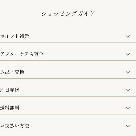
ショッピングガイド
ポイント還元
アフターケアも万全
商品金額の10%をポイント還元いたします。
一部の商品を除く
返品・交換
取り扱い商品はすべて正規品となります。
修理などのご相談に関しましては、責任を持って対応させてい
ただきます。
即日発送
8日以内なら、返品・交換も可能です。
詳細は、下記「詳細はこちら」からご確認ください。
送料無料
15:00までのご注文は即日発送
土日のみ13:00までのご注文は即日発送
お支払い方法
5,500円(税込)以上で全国送料無料となります。
お取寄せ商品を除く