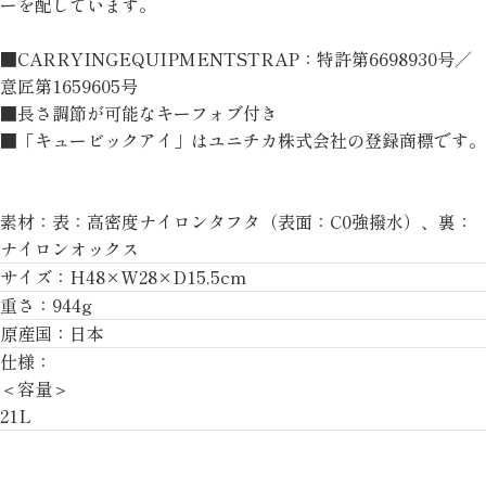
ーを配しています。
■CARRYINGEQUIPMENTSTRAP：特許第6698930号／
意匠第1659605号
■長さ調節が可能なキーフォブ付き
■「キュービックアイ」はユニチカ株式会社の登録商標です。
素材：表：高密度ナイロンタフタ（表面：C0強撥水）、裏：
ナイロンオックス
サイズ：H48×W28×D15.5cm
重さ：944g
原産国：日本
仕様：
＜容量＞
21L