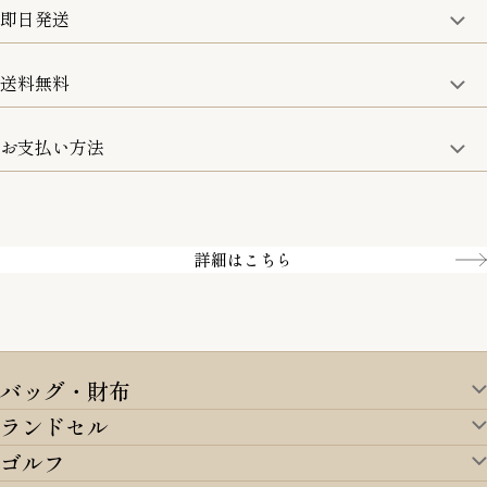
ただきます。
即日発送
8日以内なら、返品・交換も可能です。
詳細は、下記「詳細はこちら」からご確認ください。
送料無料
15:00までのご注文は即日発送
土日のみ13:00までのご注文は即日発送
お支払い方法
5,500円(税込)以上で全国送料無料となります。
お取寄せ商品を除く
一部の商品を除く
クレジットカード／銀行振込
Amazon pay／Paidy
詳細はこちら
バッグ・財布
ランドセル
バッグ・財布TOP
ゴルフ
ランドセルTOP
すべてを見る