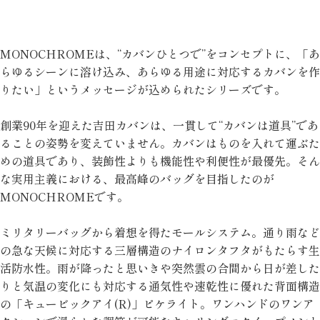
MONOCHROMEは、“カバンひとつで”をコンセプトに、「あ
らゆるシーンに溶け込み、あらゆる用途に対応するカバンを作
りたい」というメッセージが込められたシリーズです。
創業90年を迎えた吉田カバンは、一貫して“カバンは道具”であ
ることの姿勢を変えていません。カバンはものを入れて運ぶた
めの道具であり、装飾性よりも機能性や利便性が最優先。そん
な実用主義における、最高峰のバッグを目指したのが
MONOCHROMEです。
ミリタリーバッグから着想を得たモールシステム。通り雨など
の急な天候に対応する三層構造のナイロンタフタがもたらす生
活防水性。雨が降ったと思いきや突然雲の合間から日が差した
りと気温の変化にも対応する通気性や速乾性に優れた背面構造
の「キュービックアイ(R)」ピケライト。ワンハンドのワンア