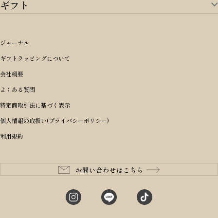
ギフト
ゴルフTOP
すべてを見る
アイテムから選ぶ
ギフトTOP
すべてを見る
アイテムから選ぶ
ブランドから選ぶ
トートバッグ
シーンから探す
アイテムから選ぶ
リュックサック・デイパック・バックパック
価格から選ぶ
オリジナルランドセル
ジャーナル
m＋ エムピウ
性別・年齢から探す
ショルダーバッグ
誕生日
女の子ランドセル
ブランドから選ぶ
キャディバッグ
ギフトラッピングについて
PORTER 吉田カバン ポーター
〜49,999円
ボディバッグ・ウエストバッグ
結婚祝い
男の子ランドセル
ヘッドカバー
予算から探す
会社概要
BRIEFING ブリーフィング
男性向け
50,000円〜59,999円
BRIEFING ブリーフィング
長財布
出産祝い
ランドセル小物・その他
ゴルフ小物
よくある質問
Dakota ダコタ
女性向け
60,000円〜69,999円
master-piece マスターピース
〜4,999円
二つ折り財布
入学・進学祝い
レッド
ゴルフウェア/アクセサリー
特定商取引法に基づく表示
CLEDRAN クレドラン
10代
70,000円〜79,999円
JONES ジョーンズ
5,000円〜9,999円
三つ折り財布
成人祝い
ピンク
個人情報の取扱い(プライバシーポリシー)
aniary アニアリ
20代
80,000円〜
木の庄帆布
10,000円〜19,999円
コインケース・小銭入れ
就職・栄転祝い
パープル(ラベンダー)
利用規約
CIE シー
30代
20,000円〜29,999円
ゴルフコンペ景品
アイボリー
master-piece マスターピース
40代
30,000円〜39,999円
長寿・還暦祝い
キャメル
StitchandSew ステッチアンドソー
50代
40,000円〜
お問い合わせはこちら
記念品
ブラック
tsumori chisato ツモリチサト
60代
ブルー・ネイビー
グリーン