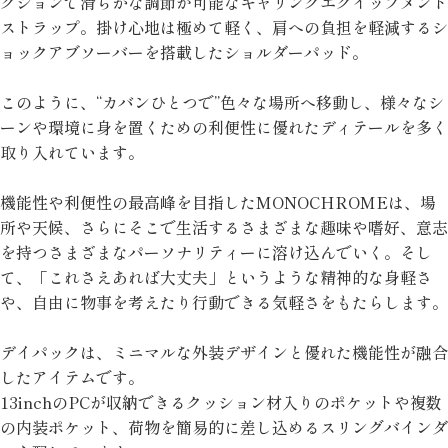
クションで滑らかな調節が可能なキャリングエクイップメント
ストラップ。掛け心地は極めて軽く、肩への負担を軽減するシ
ョックアブソーバーを搭載したショルダーパッド。
このように、“カバンひとつで”色々な場所へ移動し、様々なシ
ーンや環境に身を置くための利便性に優れたディテールを多く
取り入れています。
機能性や利便性の最高峰を目指したMONOCHROMEは、場
所や天候、さらにそこで生活するさまざまな趣味や嗜好、意志
を持つさまざまなパーソナリティーに溶け込んでいく。そし
て、「これさえあれば大丈夫」というような精神的な身軽さ
や、自由に物事を考えたり行動できる気軽さをもたらします。
デイパックは、ミニマルな外装デザインと優れた機能性が融合
したアイテムです。
13inchのPCが収納できるクッション材入りのポケットや複数
の内装ポケット、荷物を簡易的に差し込めるスリングバインダ