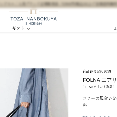
セル / 人気ブランド正規販売店 / 5,500円(税込)以上で全国送料無
ギフト
商品番号
k903058
FOLNA エア
[
1,180
ポイント進呈 ]
ファーの風合いを
料