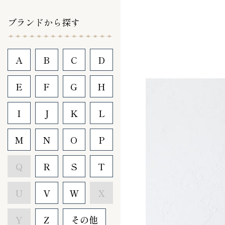
ブランドから探す
A
B
C
D
E
F
G
H
I
J
K
L
M
N
O
P
Q
R
S
T
U
V
W
X
Y
Z
その他