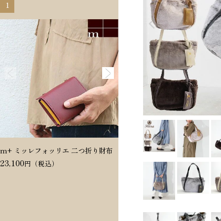
1
2
m+ ミッレフォッリエ 二つ折り財布
Dakota ヴィタミーナ 二つ折
23,100
20,350