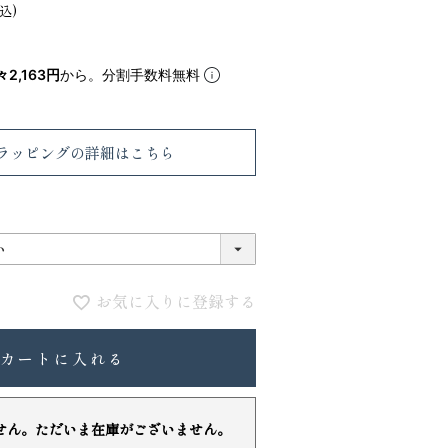
5
6
込
々2,163円
から。分割手数料無料
ラッピング
の詳細はこちら
お気に入りに登録する
VIOLAdORO TRERO トレロ トー
ace. エー
トバッグ
ュックサック
31,900
28,600
カートに入れる
ファベット スエ
せん。ただいま在庫がございません。