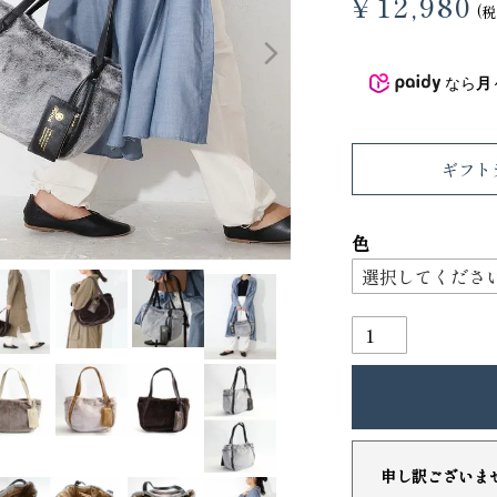
¥
12,980
3
4
税
なら
月
ギフト
色
り財布
PORTER ポーター ウィロー ウエス
トバッグ
25,300
GRIMM LAB アル
ード巾着
8,800
申し訳ございま