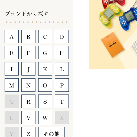
ブランドから探す
A
B
C
D
E
F
G
H
I
J
K
L
M
N
O
P
Q
R
S
T
U
V
W
X
Y
Z
その他