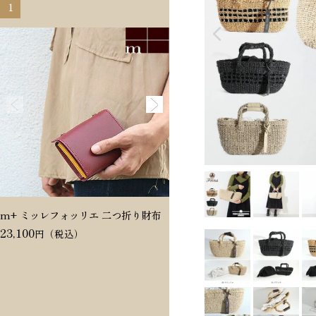
1
2
m+ ミッレフォッリエ 二つ折り財布
Dakota ヴィタミーナ 二つ折
23,100
20,350