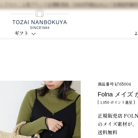
セル / 人気ブランド正規販売店 / 5,500円(税込)以上で全国送料無
ギフト
商品番号
k765004
Folna メイ
[
1,050
ポイント進呈 ]
正規販売店 FOL
のメイズ素材が、
送料無料