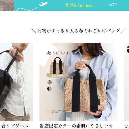
＼ 荷物がすっきり入る春のおでかけバッグ ／
に合うビジネス
当店限定カラーの素肌にやさしいカ
ひ