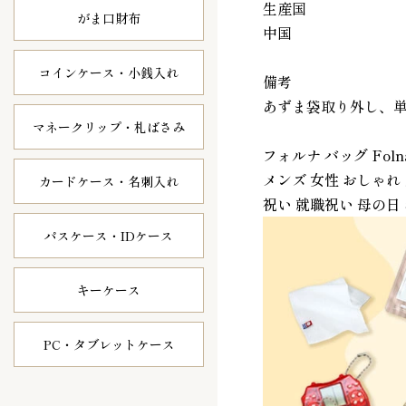
生産国
がま口財布
中国
コインケース・
小銭入れ
備考
あずま袋取り外し、
マネークリップ・
札ばさみ
フォルナ バッグ Foln
メンズ 女性 おしゃれ
カードケース・
名刺入れ
祝い 就職祝い 母の日
パスケース・
IDケース
キーケース
PC・タブレット
ケース