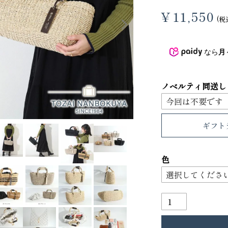
3
4
¥
11,550
税
なら
月
ノベルティ同送し
ギフト
り財布
PORTER ポーター ウィロー ウエス
色
トバッグ
25,300
GRIMM LAB アル
ード巾着
8,800