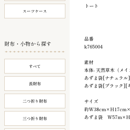
トート
スーツケース
品番
財布・小物から探す
k765004
素材
すべて
本体- 天然草木（メイ
あずま袋[ナチュラル][
長財布
あずま袋[ブラック][キ
サイズ
二つ折り財布
約W38cm×H17cm×
あずま袋 W57m×H
三つ折り財布