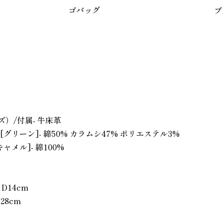
ゴバッグ
ブ
ズ）/付属- 牛床革
グリーン]- 綿50% カラムシ47% ポリエステル3%
ャメル]- 綿100%
D14cm
28cm