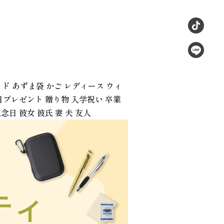
ドメイド あずま袋 かご レディース ウィ
日プレゼント 贈り物 入学祝い 卒業
日 彼女 彼氏 妻 夫 友人