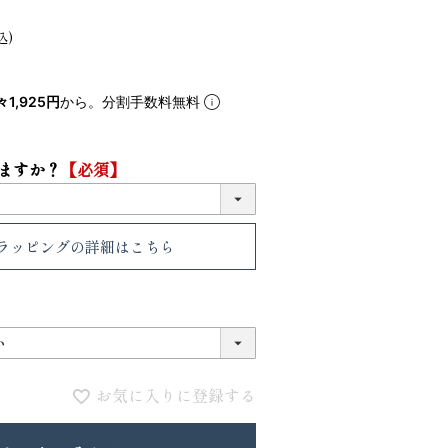
5
6
込
々1,925円
から。分割手数料無料
ますか？
【必須】
ラッピング
の詳細はこちら
VIOLAdORO TRERO トレロ トー
ace. エー
トバッグ
ュックサック
31,900
28,600
ファベット スエ
お気に入りに登録する