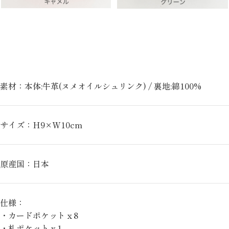
素材：本体:牛革(ヌメオイルシュリンク) / 裏地:綿100%
サイズ：H9×W10cm
原産国：日本
仕様：
・カードポケットｘ8
・札ポケットｘ1