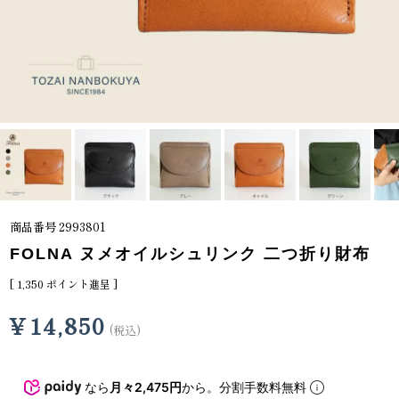
商品番号
2993801
FOLNA ヌメオイルシュリンク 二つ折り財布
[
1,350
ポイント進呈 ]
¥
14,850
税込
なら
月々2,475円
から。分割手数料無料