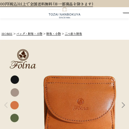
 (※一部商品を除きます)
HOME
バッグ・財布・小物
財布・小物
二つ折り財布