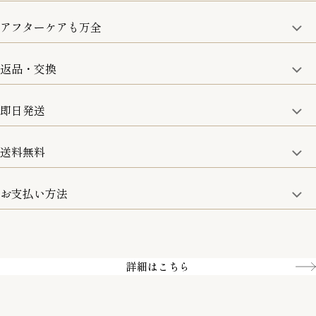
アフターケアも万全
商品金額の10%をポイント還元いたします。
一部の商品を除く
返品・交換
取り扱い商品はすべて正規品となります。
修理などのご相談に関しましては、責任を持って対応させてい
ただきます。
即日発送
8日以内なら、返品・交換も可能です。
詳細は、下記「詳細はこちら」からご確認ください。
送料無料
15:00までのご注文は即日発送
土日のみ13:00までのご注文は即日発送
お支払い方法
5,500円(税込)以上で全国送料無料となります。
お取寄せ商品を除く
一部の商品を除く
クレジットカード／銀行振込
Amazon pay／Paidy
詳細はこちら