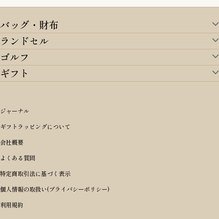
バッグ・財布
ランドセル
バッグ・財布TOP
ゴルフ
ランドセルTOP
すべてを見る
ギフト
ゴルフTOP
すべてを見る
アイテムから選ぶ
ギフトTOP
すべてを見る
アイテムから選ぶ
ブランドから選ぶ
トートバッグ
シーンから探す
アイテムから選ぶ
リュックサック・デイパック・バックパック
価格から選ぶ
オリジナルランドセル
ジャーナル
m＋ エムピウ
性別・年齢から探す
ショルダーバッグ
誕生日
女の子ランドセル
ブランドから選ぶ
キャディバッグ
ギフトラッピングについて
PORTER 吉田カバン ポーター
〜49,999円
ボディバッグ・ウエストバッグ
結婚祝い
男の子ランドセル
ヘッドカバー
予算から探す
会社概要
BRIEFING ブリーフィング
男性向け
50,000円〜59,999円
BRIEFING ブリーフィング
長財布
出産祝い
ランドセル小物・その他
ゴルフ小物
よくある質問
Dakota ダコタ
女性向け
60,000円〜69,999円
master-piece マスターピース
〜4,999円
二つ折り財布
入学・進学祝い
レッド
ゴルフウェア/アクセサリー
特定商取引法に基づく表示
CLEDRAN クレドラン
10代
70,000円〜79,999円
JONES ジョーンズ
5,000円〜9,999円
三つ折り財布
成人祝い
ピンク
個人情報の取扱い(プライバシーポリシー)
aniary アニアリ
20代
80,000円〜
木の庄帆布
10,000円〜19,999円
コインケース・小銭入れ
就職・栄転祝い
パープル(ラベンダー)
利用規約
CIE シー
30代
20,000円〜29,999円