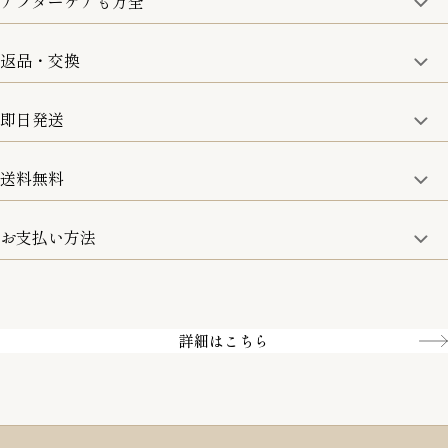
アフターケアも万全
商品金額の10%をポイント還元いたします。
一部の商品を除く
返品・交換
取り扱い商品はすべて正規品となります。
修理などのご相談に関しましては、責任を持って対応させてい
ただきます。
即日発送
8日以内なら、返品・交換も可能です。
詳細は、下記「詳細はこちら」からご確認ください。
送料無料
15:00までのご注文は即日発送
土日のみ13:00までのご注文は即日発送
お支払い方法
5,500円(税込)以上で全国送料無料となります。
お取寄せ商品を除く
一部の商品を除く
クレジットカード／銀行振込
Amazon pay／Paidy
詳細はこちら