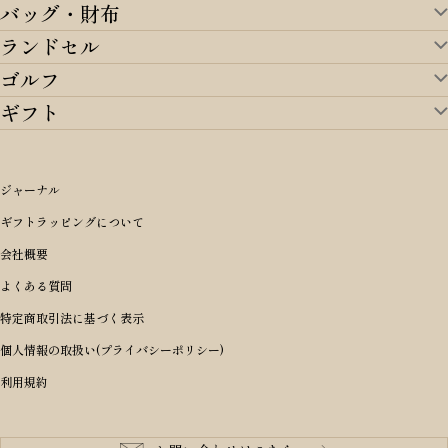
バッグ・財布
ランドセル
バッグ・財布TOP
ゴルフ
ランドセルTOP
すべてを見る
ギフト
ゴルフTOP
すべてを見る
アイテムから選ぶ
ギフトTOP
すべてを見る
アイテムから選ぶ
ブランドから選ぶ
トートバッグ
シーンから探す
アイテムから選ぶ
リュックサック・デイパック・バックパック
価格から選ぶ
オリジナルランドセル
ジャーナル
m＋ エムピウ
性別・年齢から探す
ショルダーバッグ
誕生日
女の子ランドセル
ブランドから選ぶ
キャディバッグ
ギフトラッピングについて
PORTER 吉田カバン ポーター
〜49,999円
ボディバッグ・ウエストバッグ
結婚祝い
男の子ランドセル
ヘッドカバー
予算から探す
会社概要
BRIEFING ブリーフィング
男性向け
50,000円〜59,999円
BRIEFING ブリーフィング
長財布
出産祝い
ランドセル小物・その他
ゴルフ小物
よくある質問
Dakota ダコタ
女性向け
60,000円〜69,999円
master-piece マスターピース
〜4,999円
二つ折り財布
入学・進学祝い
レッド
ゴルフウェア/アクセサリー
特定商取引法に基づく表示
CLEDRAN クレドラン
10代
70,000円〜79,999円
JONES ジョーンズ
5,000円〜9,999円
三つ折り財布
成人祝い
ピンク
個人情報の取扱い(プライバシーポリシー)
aniary アニアリ
20代
80,000円〜
木の庄帆布
10,000円〜19,999円
コインケース・小銭入れ
就職・栄転祝い
パープル(ラベンダー)
利用規約
CIE シー
30代
20,000円〜29,999円
ゴルフコンペ景品
アイボリー
master-piece マスターピース
40代
30,000円〜39,999円
長寿・還暦祝い
キャメル
StitchandSew ステッチアンドソー
50代