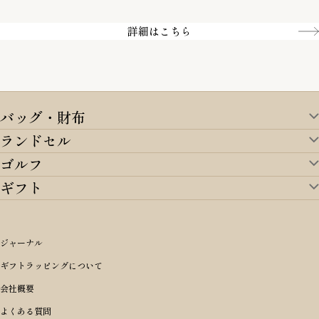
Amazon pay／Paidy
詳細はこちら
バッグ・財布
ランドセル
バッグ・財布TOP
ゴルフ
ランドセルTOP
すべてを見る
ギフト
ゴルフTOP
すべてを見る
アイテムから選ぶ
ギフトTOP
すべてを見る
アイテムから選ぶ
ブランドから選ぶ
トートバッグ
シーンから探す
アイテムから選ぶ
リュックサック・デイパック・バックパック
価格から選ぶ
オリジナルランドセル
ジャーナル
m＋ エムピウ
性別・年齢から探す
ショルダーバッグ
誕生日
女の子ランドセル
ブランドから選ぶ
キャディバッグ
ギフトラッピングについて
PORTER 吉田カバン ポーター
〜49,999円
ボディバッグ・ウエストバッグ
結婚祝い
男の子ランドセル
ヘッドカバー
予算から探す
会社概要
BRIEFING ブリーフィング
男性向け
50,000円〜59,999円
BRIEFING ブリーフィング
長財布
出産祝い
ランドセル小物・その他
ゴルフ小物
よくある質問
Dakota ダコタ
女性向け
60,000円〜69,999円
master-piece マスターピース
〜4,999円