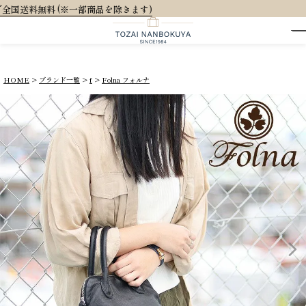
大人可愛いオ
HOME
ブランド一覧
f
Folna フォルナ