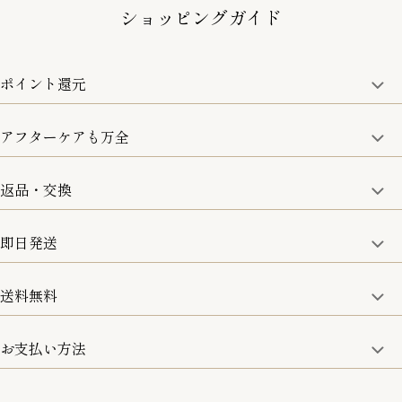
ショッピングガイド
ポイント還元
アフターケアも万全
商品金額の10%をポイント還元いたします。
一部の商品を除く
返品・交換
取り扱い商品はすべて正規品となります。
修理などのご相談に関しましては、責任を持って対応させてい
ただきます。
即日発送
8日以内なら、返品・交換も可能です。
詳細は、下記「詳細はこちら」からご確認ください。
送料無料
15:00までのご注文は即日発送
土日のみ13:00までのご注文は即日発送
お支払い方法
5,500円(税込)以上で全国送料無料となります。
お取寄せ商品を除く
一部の商品を除く
クレジットカード／銀行振込