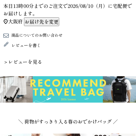
本日
13時00分
までのご注文で
2026/08/10（月）
に
宅配便
で
お届けします。
大阪府
お届け先を変更
商品についてのお問い合わせ
レビューを書く
＞レビューを見る
＼ 荷物がすっきり入る春のおでかけバッグ ／