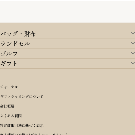
バッグ・財布
ランドセル
バッグ・財布TOP
ゴルフ
ランドセルTOP
すべてを見る
ギフト
ゴルフTOP
すべてを見る
アイテムから選ぶ
ギフトTOP
すべてを見る
アイテムから選ぶ
ブランドから選ぶ
トートバッグ
シーンから探す
アイテムから選ぶ
リュックサック・デイパック・バックパック
価格から選ぶ
オリジナルランドセル
ジャーナル
m＋ エムピウ
性別・年齢から探す
ショルダーバッグ
誕生日
女の子ランドセル
ブランドから選ぶ
キャディバッグ
ギフトラッピングについて
PORTER 吉田カバン ポーター
〜49,999円
ボディバッグ・ウエストバッグ
結婚祝い
男の子ランドセル
ヘッドカバー
予算から探す
会社概要
BRIEFING ブリーフィング
男性向け
50,000円〜59,999円
BRIEFING ブリーフィング
長財布
出産祝い
ランドセル小物・その他
ゴルフ小物
よくある質問
Dakota ダコタ
女性向け
60,000円〜69,999円
master-piece マスターピース
〜4,999円
二つ折り財布
入学・進学祝い
レッド
ゴルフウェア/アクセサリー
特定商取引法に基づく表示
CLEDRAN クレドラン
10代
70,000円〜79,999円
JONES ジョーンズ
5,000円〜9,999円
三つ折り財布
成人祝い
ピンク
個人情報の取扱い(プライバシーポリシー)