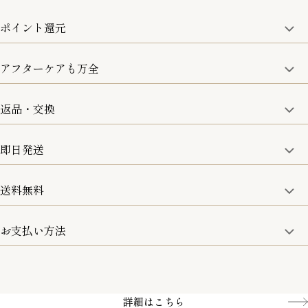
ポイント還元
アフターケアも万全
商品金額の10%をポイント還元いたします。
一部の商品を除く
返品・交換
取り扱い商品はすべて正規品となります。
修理などのご相談に関しましては、責任を持って対応させてい
ただきます。
即日発送
8日以内なら、返品・交換も可能です。
詳細は、下記「詳細はこちら」からご確認ください。
送料無料
15:00までのご注文は即日発送
土日のみ13:00までのご注文は即日発送
お支払い方法
5,500円(税込)以上で全国送料無料となります。
お取寄せ商品を除く
一部の商品を除く
クレジットカード／銀行振込
Amazon pay／Paidy
詳細はこちら