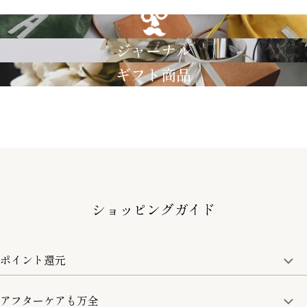
GRIMM LAB
ジャーナル
ギフト商品
ショッピングガイド
ポイント還元
アフターケアも万全
商品金額の10%をポイント還元いたします。