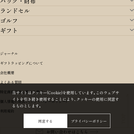
バッグ・財布
ランドセル
バッグ・財布TOP
ゴルフ
ランドセルTOP
すべてを見る
ギフト
ゴルフTOP
すべてを見る
アイテムから選ぶ
ギフトTOP
すべてを見る
アイテムから選ぶ
ブランドから選ぶ
トートバッグ
シーンから探す
アイテムから選ぶ
リュックサック・デイパック・バックパック
価格から選ぶ
オリジナルランドセル
ジャーナル
m＋ エムピウ
性別・年齢から探す
ショルダーバッグ
誕生日
女の子ランドセル
ブランドから選ぶ
キャディバッグ
ギフトラッピングについて
PORTER 吉田カバン ポーター
〜49,999円
ボディバッグ・ウエストバッグ
結婚祝い
男の子ランドセル
ヘッドカバー
予算から探す
会社概要
BRIEFING ブリーフィング
男性向け
50,000円〜59,999円
BRIEFING ブリーフィング
長財布
出産祝い
ランドセル小物・その他
ゴルフ小物
よくある質問
Dakota ダコタ
女性向け
60,000円〜69,999円
master-piece マスターピース
〜4,999円
二つ折り財布
入学・進学祝い
レッド
ゴルフウェア/アクセサリー
特定商取引法に基づく表示
CLEDRAN クレドラン
10代
70,000円〜79,999円
当サイトはクッキー(Cookie)を使用しています｡このウェブサ
JONES ジョーンズ
5,000円〜9,999円
イトを引き続き使用することにより､クッキーの使用に同意す
三つ折り財布
成人祝い
ピンク
個人情報の取扱い(プライバシーポリシー)
aniary アニアリ
20代
80,000円〜
木の庄帆布
10,000円〜19,999円
るものとします｡
コインケース・小銭入れ
就職・栄転祝い
パープル(ラベンダー)
利用規約
CIE シー
30代
20,000円〜29,999円
ゴルフコンペ景品
アイボリー
master-piece マスターピース
40代
同意する
プライバシーポリシー
30,000円〜39,999円
長寿・還暦祝い
キャメル
StitchandSew ステッチアンドソー
50代
40,000円〜
お問い合わせはこちら