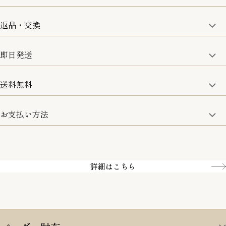
一部の商品を除く
返品・交換
取り扱い商品はすべて正規品となります。
修理などのご相談に関しましては、責任を持って対応させてい
ただきます。
即日発送
8日以内なら、返品・交換も可能です。
詳細は、下記「詳細はこちら」からご確認ください。
送料無料
15:00までのご注文は即日発送
土日のみ13:00までのご注文は即日発送
お支払い方法
5,500円(税込)以上で全国送料無料となります。
お取寄せ商品を除く
一部の商品を除く
クレジットカード／銀行振込
Amazon pay／Paidy
詳細はこちら