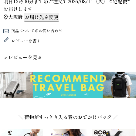
明日
13時00分
までのご注文で
2026/08/11（火）
に
宅配便
で
お届けします。
大阪府
お届け先を変更
商品についてのお問い合わせ
レビューを書く
＞レビューを見る
＼ 荷物がすっきり入る春のおでかけバッグ ／